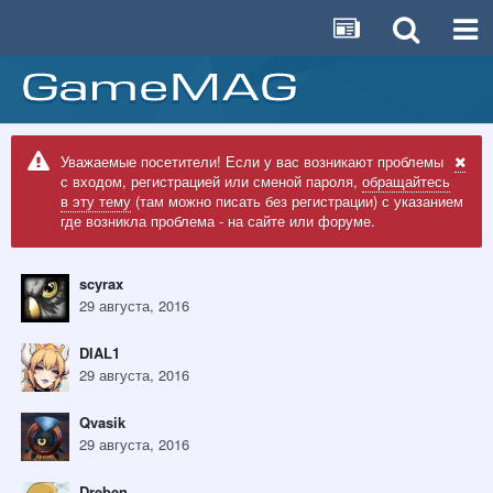
Уважаемые посетители! Если у вас возникают проблемы
с входом, регистрацией или сменой пароля,
обращайтесь
в эту тему
(там можно писать без регистрации) с указанием
где возникла проблема - на сайте или форуме.
scyrax
29 августа, 2016
DIAL1
29 августа, 2016
Qvasik
29 августа, 2016
Dreben