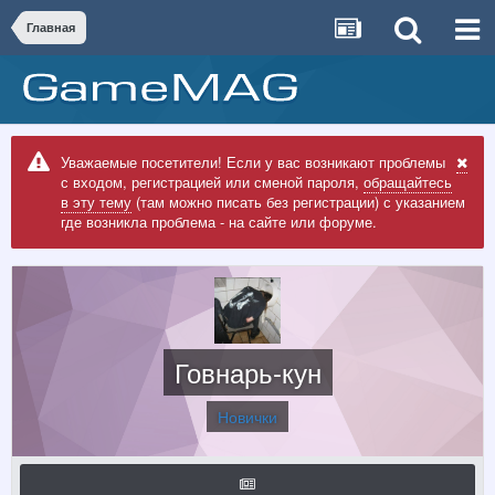
Главная
Уважаемые посетители! Если у вас возникают проблемы
с входом, регистрацией или сменой пароля,
обращайтесь
в эту тему
(там можно писать без регистрации) с указанием
где возникла проблема - на сайте или форуме.
Говнарь-кун
Новички