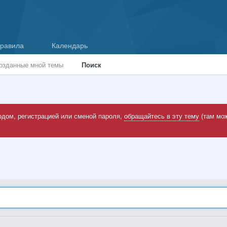
равила
Календарь
озданные мной темы
Поиск
одом, регистрацией или сменой пароля,
обращайтесь в эту тему
(там мож