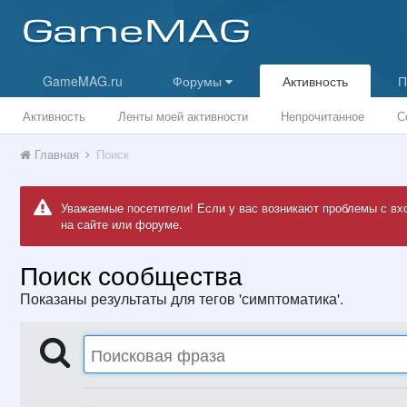
GameMAG.ru
Форумы
Активность
П
Активность
Ленты моей активности
Непрочитанное
С
Главная
Поиск
Уважаемые посетители! Если у вас возникают проблемы с вх
на сайте или форуме.
Поиск сообщества
Показаны результаты для тегов 'симптоматика'.