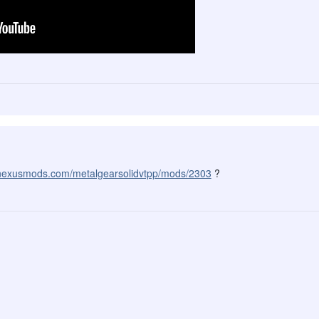
.nexusmods.com/metalgearsolidvtpp/mods/2303
?