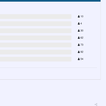
10
4
30
62
73
92
54