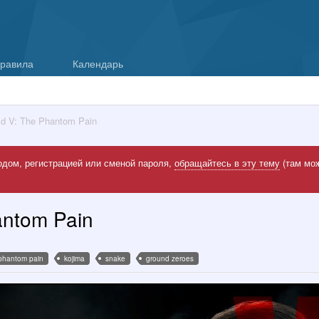
равила
Календарь
id V: The Phantom Pain
одом, регистрацией или сменой пароля,
обращайтесь в эту тему
(там мож
antom Pain
phantom pain
kojima
snake
ground zeroes