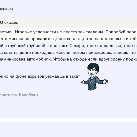
менено)
FO
сказал:
азастые . Игровые условности не просто так сделаны. Попробуй пере
что миссия не провалится ,если спалят ,но когда стараешься и теб
 с глубокой глубиной. Типа как в Секиро, тоже стараешься, тоже 
сначала ты долго проходишь миссии, потом привыкаешь, знаешь что 
 заминировав автомобили. Чтобы на отходе если вдруг сирену подн
ойно на фоне взрывов уезжаешь в закат
ователем KaneMaru