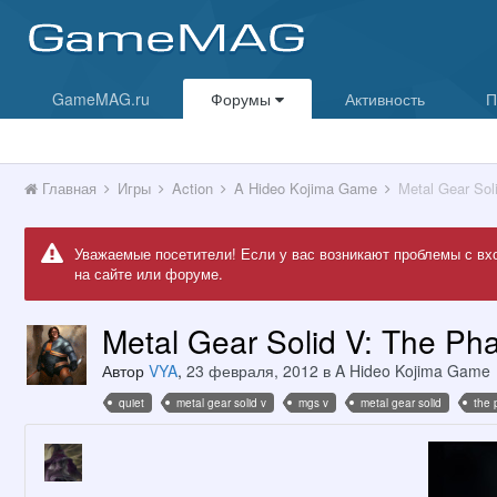
GameMAG.ru
Форумы
Активность
П
Главная
Игры
Action
A Hideo Kojima Game
Metal Gear Sol
Уважаемые посетители! Если у вас возникают проблемы с вх
на сайте или форуме.
Metal Gear Solid V: The Ph
Автор
VYA
,
23 февраля, 2012
в
A Hideo Kojima Game
quiet
metal gear solid v
mgs v
metal gear solid
the 