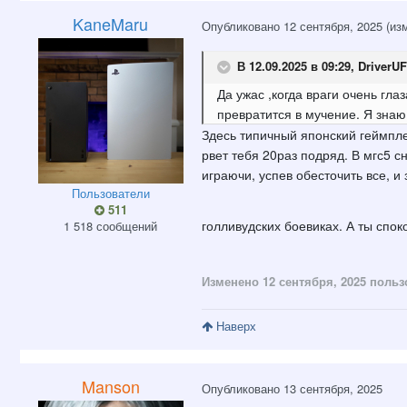
KaneMaru
Опубликовано
12 сентября, 2025
(из
В 12.09.2025 в 09:29,
DriverU
Да ужас ,когда враги очень гл
превратится в мучение. Я знаю 
Здесь типичный японский геймплей
рвет тебя 20раз подряд. В мгс5 
играючи, успев обесточить все, и
Пользователи
511
голливудских боевиках. А ты спок
1 518 сообщений
Изменено
12 сентября, 2025
польз
Наверх
Manson
Опубликовано
13 сентября, 2025