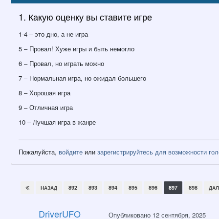
1. Какую оценку вы ставите игре
1-4 – это дно, а не игра
5 – Провал! Хуже игры и быть немогло
6 – Провал, но играть можно
7 – Нормальная игра, но ожидал большего
8 – Хорошая игра
9 – Отличная игра
10 – Лучшая игра в жанре
Пожалуйста,
войдите
или
зарегистрируйтесь
для возможности голо
892
893
894
895
896
897
898
НАЗАД
ДАЛ
DriverUFO
Опубликовано
12 сентября, 2025