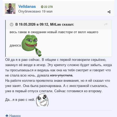
Velldanas
22 278
Опубликовано
19 мая
В 19.05.2026 в 09:12,
MitLas
сказал:
весь гамак в ожидании новый лавстори от велл нашего
даноса
Ой да я в раю сейчас. В общем с первой поговорили серьёзно,
закинул её везде в игнор. Эту крипоту сложно будет забыть, когда
ты просыпаешься и видишь как она на тебя смотрит и говорит что
не спала всю ночь, думала
кого упустила
.
На работе коллега проявляла знаки внимания, но я ей сказал что
уже занят. Она была разочарована. А с иностранкой съехались,
уже в первый отпуск слетали. Сейчас готовимся ко второму.
Да...я в раю с ней.
Наверх