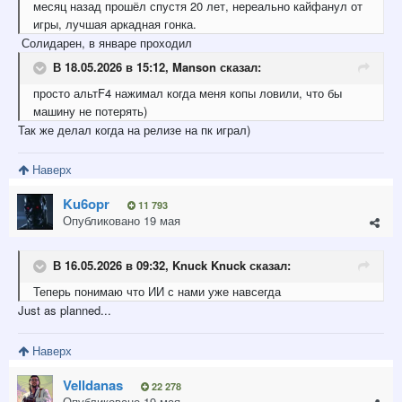
месяц
назад прошёл спустя 20
лет, н
ереально кайфанул от
игры, лучшая аркадная гонка.
Солидарен, в январе проходил
В 18.05.2026 в 15:12,
Manson
сказал:
просто
альтF4 нажимал ко
гд
а меня копы ловили, что бы
машину не потерять)
Так же делал когда на релизе на пк играл)
Наверх
Ku6opr
11 793
Опубликовано
19 мая
В 16.05.2026 в 09:32,
Knuck Knuck
сказал:
Теперь
понимаю что ИИ с нами
уже навсегда
Just as planned...
Наверх
Velldanas
22 278
Опубликовано
19 мая