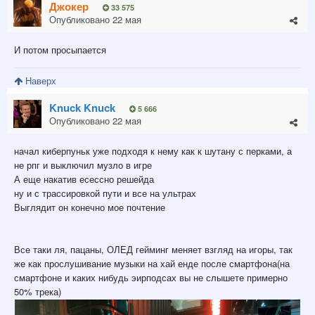
Джокер
33 575
Опубликовано
22 мая
И потом просыпается
Наверх
Knuck Knuck
5 666
Опубликовано
22 мая
начал киберпуньк уже подходя к нему как к шутану с перками, а
не рпг и выключил музло в игре
А еще накатив есессно решейда
ну и с трассировкой пути и все на ультрах
Выглядит он конечно мое почтение
Все таки ля, пацаны, ОЛЕД гейминг меняет взгляд на игоры, так
же как прослушивание музыки на хай енде после смартфона(на
смартфоне и каких нибудь эирподсах вы не слышете примерно
50% трека)