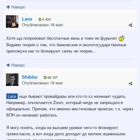
Наверх
Lace
6 424
Опубликовано
18 мая
Хотя ща попробовал бесплатные квны и тоже не фурычит
Видимо теория о том, что банковские и окологосударственные
приложухи как то блокируют связь не теория...
Наверх
Shibito
66 107
Опубликовано
18 мая
еще бывают провайдеры или кто-то хз начинает чудить.
Lace
Например, отключается Zoom, который нигде не запрещался
официально. Причем, это именно местечковые происки, т.к. через
ВПН он начинает работать.
Я могу понять, когда на высшем уровне чего-то блокируют
громогласно, а вот когда дело доходит до мелких вшивеньких
управленцев, то хочется материться.