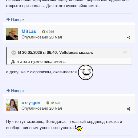
открыто призналась. Для этого нужно яйца иметь.
Наверх
MitLas
4 946
Опубликовано
20 мая
В 20.05.2026 в 06:40,
Velldanas
сказал:
Для этого нужно яйца иметь.
а девушка с сюрпризом, оказывается
Наверх
ox-y-gen
12 533
Опубликовано
20 мая
Ну что тут скажешь, Веллданас - главный сердцеед гамака и
вообще, синоним успешного успеха