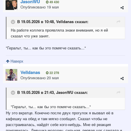
JasonWU
49 430
Опубликовано
19 мая
В 19.05.2026 в 10:48,
Velldanas
сказал:
На работе коллега проявляла знаки внимания, но я ей
сказал что уже занят
.
"Геральт, ты... как бы это помягче сказать..."
Наверх
Velldanas
22 278
Опубликовано
20 мая
В 19.05.2026 в 21:43,
JasonWU
сказал:
"Геральт, ты... как бы это помягче сказать..."
Ну это вкратце. Конечно после двух прогулок я вызвал её в
кафешку на обед и там мягко сообщил. Сказал чтобы не
расстраивалась, найдёт себе кого-нибудь. Мне её реакция
понравилась. Девушка молодец, сильная, первая шаг сделала и