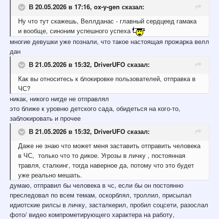
В 20.05.2026 в 17:16,
ox-y-gen
сказал:
Ну что тут скажешь, Веллданас - главный сердцеед гамака
и вообще, синоним успешного успеха
многие девушки уже познали, что такое настоящая прожарка велл
дан
В 21.05.2026 в 15:32,
DriverUFO
сказал:
Как вы относитесь к блокировке пользователей, отправка в
ЧС?
никак, никого нигде не отправлял
это ближе к уровню детского сада, обидеться на кого-то,
заблокировать и прочее
В 21.05.2026 в 15:32,
DriverUFO
сказал:
Даже не знаю что может меня заставить отправить человека
в ЧС, только что то дикое. Угрозы в личку , постоянная
травля, сталкинг, тогда наверное да, потому что это будет
уже реально мешать.
думаю, отправил бы человека в чс, если бы он постоянно
преследовал по всем темам, оскорблял, троллил, присылал
идиотские рилсы в личку, засталкерил, пробил соцсети, разослал
фото/ видео компрометирующего характера на работу,