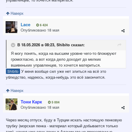
Наверх
Lace
6 424
Опубликовано
18 мая
В 18.05.2026 в 08:23,
Shibito
сказал:
Я могу понять, когда на высшем уровне чего-то блокируют
громогласно, а вот когда дело
доходит до мелких
вшивеньких управленцев, то хочется мате
р
иться
.
У меня вообще сил уже нет злиться на всё это
Shibito
ублюдство, надеюсь, когда-нибудь это всё закончится.
Наверх
Тони Карк
5 004
Опубликовано
18 мая
Через месяц отпуск, буду в Турции искать настоящую пенковую
трубку (морская пенка - материал который добывается только
там), нашел уже одну точку в Алании где не прессованные