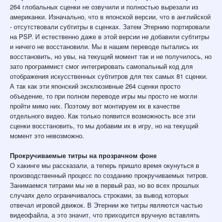
264 глобальных сценки не озвучили и полностью вырезали из
американки. Изначально, что в японской версии, что в английской
- отсутствовали субтитры в сценках. Затем Этернию портировали
на PSP. И естественно даже в этой версии не добавили субтитры
и ничего не восстановили. Мы в нашем переводе пытались их
восстановить, но увы, на текущий момент так и не получилось, но
зато программист смог интегрировать самопальный код для
отображения искусственных субтитров для тех самых 81 сценки.
А так как эти японский эксклюзивные 264 сценки просто
объедение, то при полном переводе игры мы просто не могли
пройти мимо них. Поэтому вот монтируем их в качестве
отдельного видео. Как только появится возможность все эти
сценки восстановить, то мы добавим их в игру, но на текущий
момент это невозможно.
Прокручиваемые титры на прозрачном фоне
О хакинге мы рассказали, а теперь пришло время окунуться в
производственный процесс по созданию прокручиваемых титров.
Занимаемся титрами мы не в первый раз, но во всех прошлых
случаях дело ограничивалось строками, за вывод которых
отвечал игровой движок. В Этернии же титры являются частью
видеофайла, а это значит, что приходится вручную вставлять