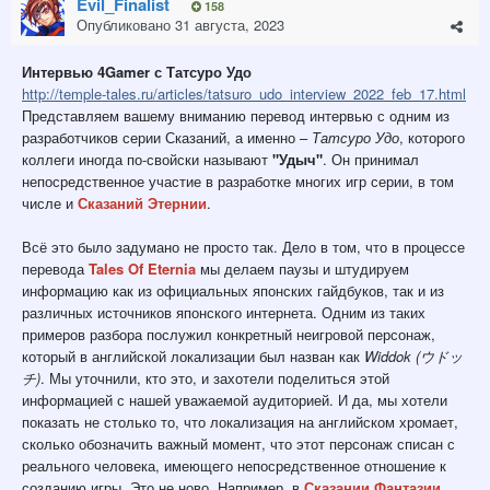
Evil_Finalist
158
Опубликовано
31 августа, 2023
Интервью 4Gamer с Татсуро Удо
http://temple-tales.ru/articles/tatsuro_udo_interview_2022_feb_17.html
Представляем вашему вниманию перевод интервью с одним из
разработчиков серии Сказаний, а именно –
Татсуро Удо
, которого
коллеги иногда по-свойски называют
"Удыч"
. Он принимал
непосредственное участие в разработке многих игр серии, в том
числе и
Сказаний Этернии
.
Всё это было задумано не просто так. Дело в том, что в процессе
перевода
Tales Of Eternia
мы делаем паузы и штудируем
информацию как из официальных японских гайдбуков, так и из
различных источников японского интернета. Одним из таких
примеров разбора послужил конкретный неигровой персонаж,
который в английской локализации был назван как
Widdok (ウドッ
チ)
. Мы уточнили, кто это, и захотели поделиться этой
информацией с нашей уважаемой аудиторией. И да, мы хотели
показать не столько то, что локализация на английском хромает,
сколько обозначить важный момент, что этот персонаж списан с
реального человека, имеющего непосредственное отношение к
созданию игры. Это не ново. Например, в
Сказании Фантазии