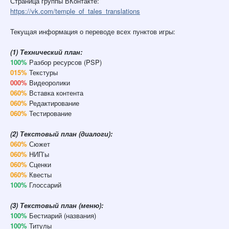
Страница группы ВКонтакте:
https://vk.com/temple_of_tales_translations
Текущая информация о переводе всех пунктов игры:
(1) Технический план:
100%
Разбор ресурсов (PSP)
015%
Текстуры
000%
Видеоролики
060%
Вставка контента
060%
Редактирование
060%
Тестирование
(2) Текстовый план (диалоги):
060%
Сюжет
060%
НИП’ы
060%
Сценки
060%
Квесты
100%
Глоссарий
(3) Текстовый план (меню):
100%
Бестиарий (названия)
100%
Титулы