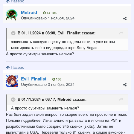
Наверх
Metroid
14 105
Опубликовано
1 ноября, 2024
В 01.11.2024 в 08:08,
Evil_Finalist
сказал:
записывать каждую сценку по отд
ельнос
т
и, а уже потом
монтировать всё в видеоредакторе Sony Vegas.
А просто субтитры заменить нельзя?
Наверх
Evil_Finalist
158
Опубликовано
3 ноября, 2024
В 01.11.2024 в 08:17,
Metroid
сказал:
А просто субтитры заменить нельзя?
Раз был задан такой вопрос, то скорее всего ты просто не в теме.
Поясню подробнее. Изначально игра вышла в японии на PS1 и
разработчиками было создано 345 сценок (skits). Затем её
выпустили в USA. Перевели только 81 сценку, а самое вкусное -