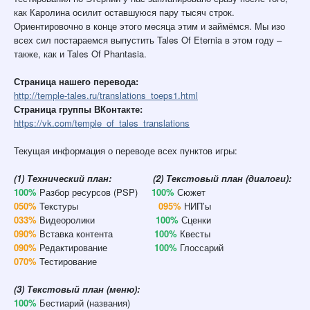
как Каролина осилит оставшуюся пару тысяч строк.
Ориентировочно в конце этого месяца этим и займёмся. Мы изо
всех сил постараемся выпустить Tales Of Eternia в этом году –
также, как и Tales Of Phantasia.
Страница нашего перевода:
http://temple-tales.ru/translations_toeps1.html
Страница группы ВКонтакте:
https://vk.com/temple_of_tales_translations
Текущая информация о переводе всех пунктов игры:
(1) Технический план: (2) Текстовый план (диалоги):
100%
Разбор ресурсов (PSP)
100%
Сюжет
050%
Текстуры
095%
НИП’ы
033%
Видеоролики
100%
Сценки
090%
Вставка контента
100%
Квесты
090%
Редактирование
100%
Глоссарий
070%
Тестирование
(3) Текстовый план (меню):
100%
Бестиарий (названия)