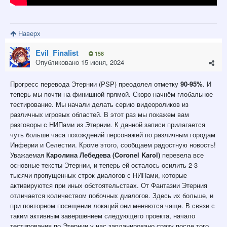
Наверх
Evil_Finalist
158
Опубликовано
15 июня, 2024
Прогресс перевода Этернии (PSP) преодолел отметку
90-95%
. И
теперь мы почти на финишной прямой. Скоро начнём глобальное
тестирование. Мы начали делать серию видеороликов из
различных игровых областей. В этот раз мы покажем вам
разговоры с НИПами из Этернии. К данной записи прилагается
чуть больше часа похождений персонажей по различным городам
Инферии и Селестии. Кроме этого, сообщаем радостную новость!
Уважаемая
Каролина Лебедева (Coronel Karol)
перевела все
основные тексты Этернии, и теперь ей осталось осилить 2-3
тысячи пропущенных строк диалогов с НИПами, которые
активируются при иных обстоятельствах. От Фантазии Этерния
отличается количеством побочных диалогов. Здесь их больше, и
при повторном посещении локаций они меняются чаще. В связи с
таким активным завершением следующего проекта, начало
тестирования по Этернии у нас запланировано сразу после того,