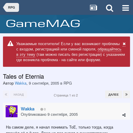
RPG
Уважаемые посетители! Если у вас возникают проблемы
с входом, регистрацией или сменой пароля,
обращайтесь
в эту тему
(там можно писать без регистрации) с указанием
где возникла проблема - на сайте или форуме.
Tales of Eternia
Автор
Wakka
,
9 сентября, 2005
в
RPG
НАЗАД
ДАЛЕЕ
Страница 1 из 2
Wakka
0
Опубликовано
9 сентября, 2005
На самом деле, я начал понимать ToE, только тогда, когда
прошёл её в 3 раз. Даже не все знают о существовании