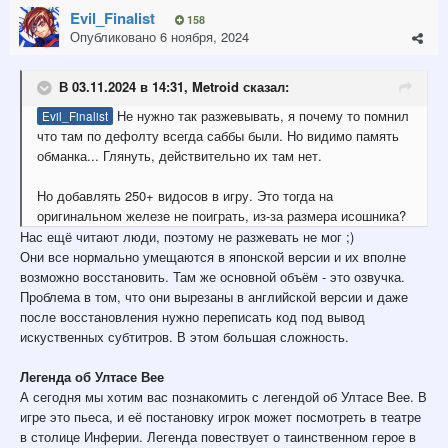
Evil_Finalist
158
Опубликовано
6 ноября, 2024
В 03.11.2024 в 14:31,
Metroid
сказал:
Не нужно так разжевывать, я почему то помнил
Evil_Finalist
что там по дефолту всегда саббы были. Но видимо память
обманка... Глянуть, действительно их там нет.
Но добавлять 250+ видосов в игру. Это тогда на
оригинальном железе не поиграть, из-за размера исошника?
Нас ещё читают люди, поэтому не разжевать не мог ;)
Они все нормально умещаются в японской версии и их вполне
возможно восстановить. Там же основной объём - это озвучка.
Проблема в том, что они вырезаны в английской версии и даже
после восстановления нужно переписать код под вывод
искуственных субтитров. В этом большая сложность.
Легенда об Ултасе Вее
А сегодня мы хотим вас познакомить с легендой об Ултасе Вее. В
игре это пьеса, и её постановку игрок может посмотреть в театре
в столице Инферии. Легенда повествует о таинственном герое в