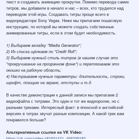
текст и создавать анимацию прокрутки. Помимо перевода самих
титров, мы добавили в начало и нас – всех, кто трудился над
переводом этой игры. Создавать титры проще всего в
видеоредакторе Sony Vegas. Ниже мы прилагаем пошаговую
инструкцию, по которой вы можете создать собственные
анимированные титры, если в этом будет необходимость.
1) Выбираем вкладку "Media Generator";
2) Из списка щёлкаем по "Credit Roll";
3) Выбираем нужный стиль титров (в нашем случае это
"прокручивание на прозрачном фоне") и перетягиваем это
окошко на рабочую область;
4) Настраиваем нужные параметры: длительность, строки,
шрифт, позицию на экране, отступы и т.д.
В качестве демонстрации к данной записи мы прилагаем 2
видеофайла с титрами. Это один и тот же видеоролик, но с
разными треками. Интересный факт: в японской и английской
версиях в титрах звучат разные композиции. А какой трек вам
понравился больше?
Альтернативные ссылки на VK Video:
https://vk.com/video-181931421_456239183