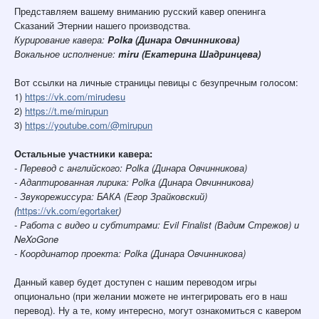
Представляем вашему вниманию русский кавер опенинга
Сказаний Этернии нашего производства.
Курирование кавера:
Polka (Динара Овчинникова)
Вокальное исполнение:
miru (Екатерина Шадринцева)
Вот ссылки на личные страницы певицы с безупречным голосом:
1)
https://vk.com/mirudesu
2)
https://t.me/mirupun
3)
https://youtube.com/@mirupun
Остальные участники кавера:
- Перевод с английского: Polka (Динара Овчинникова)
- Адаптированная лирика: Polka (Динара Овчинникова)
- Звукорежиссура: БАКА (Егор Зрайковский)
(
https://vk.com/egortaker
)
- Работа с видео и субтитрами: Evil Finalist (Вадим Стрежов) и
NeXoGone
- Координатор проекта: Polka (Динара Овчинникова)
Данный кавер будет доступен с нашим переводом игры
опционально (при желании можете не интегрировать его в наш
перевод). Ну а те, кому интересно, могут ознакомиться с кавером