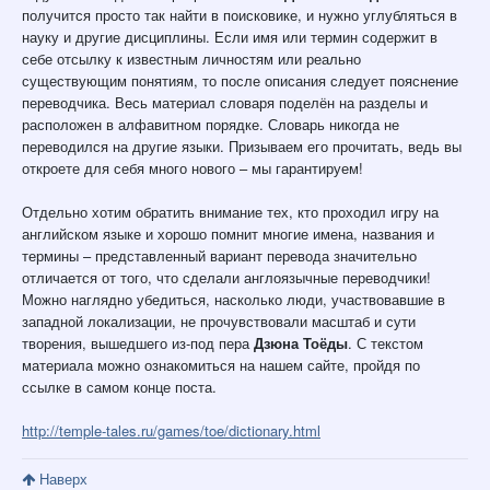
получится просто так найти в поисковике, и нужно углубляться в
науку и другие дисциплины. Если имя или термин содержит в
себе отсылку к известным личностям или реально
существующим понятиям, то после описания следует пояснение
переводчика. Весь материал словаря поделён на разделы и
расположен в алфавитном порядке. Словарь никогда не
переводился на другие языки. Призываем его прочитать, ведь вы
откроете для себя много нового – мы гарантируем!
Отдельно хотим обратить внимание тех, кто проходил игру на
английском языке и хорошо помнит многие имена, названия и
термины – представленный вариант перевода значительно
отличается от того, что сделали англоязычные переводчики!
Можно наглядно убедиться, насколько люди, участвовавшие в
западной локализации, не прочувствовали масштаб и сути
творения, вышедшего из-под пера
Дзюна Тоёды
. С текстом
материала можно ознакомиться на нашем сайте, пройдя по
ссылке в самом конце поста.
http://temple-tales.ru/games/toe/dictionary.html
Наверх