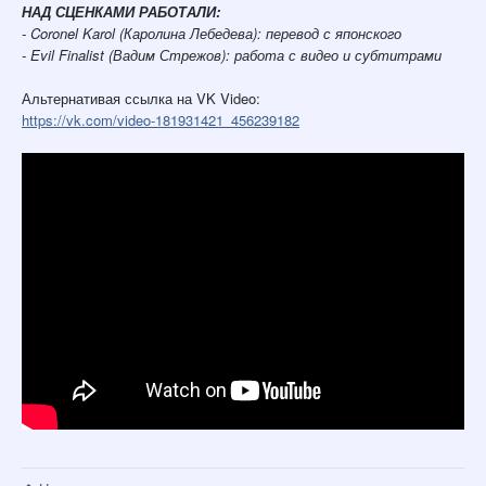
НАД СЦЕНКАМИ РАБОТАЛИ:
- Coronel Karol (Каролина Лебедева): перевод с японского
- Evil Finalist (Вадим Стрежов): работа с видео и субтитрами
Альтернативая ссылка на VK Video:
https://vk.com/video-181931421_456239182