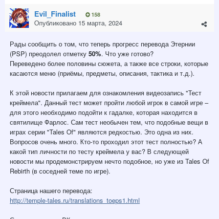
Evil_Finalist
158
Опубликовано
15 марта, 2024
Рады сообщить о том, что теперь прогресс перевода Этернии
(PSP) преодолел отметку
50%
. Что уже готово?
Переведено более половины сюжета, а также все строки, которые
касаются меню (приёмы, предметы, описания, тактика и т.д.).
К этой новости прилагаем для ознакомления видеозапись "Тест
креймела". Данный тест может пройти любой игрок в самой игре –
для этого необходимо подойти к гадалке, которая находится в
святилище Фарлос. Сам тест необычен тем, что подобные вещи в
играх серии "Tales Of" являются редкостью. Это одна из них.
Вопросов очень много. Кто-то проходил этот тест полностью? А
какой тип личности по тесту креймела у вас? В следующей
новости мы продемонстрируем нечто подобное, но уже из Tales Of
Rebirth (в соседней теме по игре).
Страница нашего перевода:
http://temple-tales.ru/translations_toeps1.html