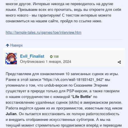
многое другое. Интервью никогда не переводилось на другие
языки. Призываем всех его прочитать, ведь вы откроете для себя
много нового - мы гарантируем! С текстом интервью можете
ознакомиться на нашем сайте, пройдя по ссылке ниже.
http://temple-tales.ru/games/toe/interview.htm
Наверх
Evil_Finalist
158
Опубликовано
1 января, 2024
Представляем для ознакомления 10 записанных сценок из игры.
Ранее в этой записи "https://vk.com/wall-181931421_942" мы
упоминали о том, что undub-версия по Сказаниям Этернии
существует в природе только для PSP-версии, а также говорили
о нашем сотрудничестве с командой "
Life Bottle
" по
восстановлению удалённых сценок (skits) в американском релизе.
Работа ведётся одним из их программистов, известным под ником
Julian
. Он пытается восстановить их полную работоспособность
и внедрить отображение искусственных субтитров. А мы на
текущий момент стремительно продвигаемся вперёд и переводим