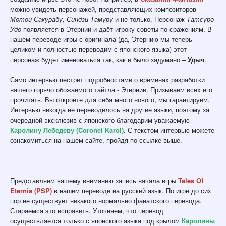
можно увидеть персонажей, представляющих композиторов
Мотои Сакурабу, Синдзи Тамуру
и не только. Персонаж
Татсуро
Удо
появляется в Этернии и даёт игроку советы по сражениям. В
нашем переводе игры с оригинала (да, Этернию мы теперь
целиком и полностью переводим с японского языка) этот
персонаж будет именоваться так, как и было задумано –
Удыч
.
Само интервью пестрит подробностями о временах разработки
нашего горячо обожаемого тайтла - Этернии. Призываем всех его
прочитать. Вы откроете для себя много нового, мы гарантируем.
Интервью никогда не переводилось на другие языки, поэтому за
очередной эксклюзив с японского благодарим уважаемую
Каролину Лебедеву (Coronel Karol)
. С текстом интервью можете
ознакомиться на нашем сайте, пройдя по ссылке выше.
- - -
Представляем вашему вниманию запись начала игры
Tales Of
Eternia (PSP)
в нашем переводе на русский язык. По игре до сих
пор не существует никакого нормально фанатского перевода.
Стараемся это исправить. Уточняем, что перевод
осуществляется только с японского языка под крылом
Каролины