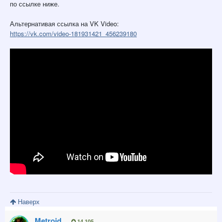
по ссылке ниже.
Альтернативая ссылка на VK Video:
https://vk.com/video-181931421_456239180
Наверх
Metroid
14 105