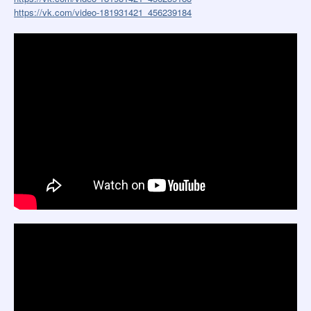
https://vk.com/video-181931421_456239184