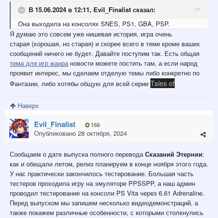
В 15.06.2024 в 12:11,
Evil_Finalist
сказал:
Она выходила на консолях SNES, PS1, GBA, PSP.
Я думаю это совсем уже нишевая история, игра очень
старая (хорошая, но старая) и скорее всего в теме кроме ваших
сообщений ничего не будет. Давайте поступим так. Есть общая
тема для игр жанра
новости можете постить там, а если народ
проявит интерес, мы сделаем отделую темы либо конкретно по
Tales of
Фантазии, либо хотябы общую для всей серии
Наверх
Evil_Finalist
158
Опубликовано
28 октября, 2024
Сообщаем о дате выпуска полного перевода
Сказаний Этернии
:
как и обещали летом, релиз планируем в конце ноября этого года.
У нас практически закончилось тестирование. Большая часть
тестеров проходила игру на эмуляторе PPSSPP, а наш админ
проводил тестирование на консоли PS Vita через 6.61 Adrenaline.
Перед выпуском мы запишем несколько видеодемонстраций, а
также покажем различные особенности, с которыми столкнулись