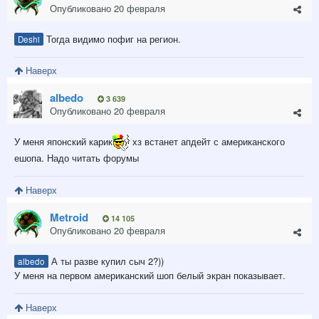
Опубликовано
20 февраля
Тогда видимо пофиг на регион.
Deshi
Наверх
albedo
3 639
Опубликовано
20 февраля
У меня японский карик
хз встанет апдейт с американского
ешопа. Надо читать форумы
Наверх
Metroid
14 105
Опубликовано
20 февраля
А ты разве купил сыч 2?))
albedo
У меня на первом американский шоп белый экран показывает.
Наверх