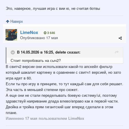
Это, наверное, лучшая игра с вии ю, не считая ботвы
Наверх
LimeNox
3 646
Опубликовано
17 мая
В 14.05.2026 в 16:25,
delete
сказал:
Стоит попробовать на сыч2?
В свитч2 версии они использовали какой-то апскейл фильтр
который шакалит картинку в сравнении с свитч1 версией, но зато
игра идет в 60.
Если ты про игру в принципе, то тут каждый сам для себя решает.
Эта часть в меньшей степени про сюжет.
А еще они не стали переделывать боевую систему/ui, поэтому
здравствуй наяривание дпада влево/вправо как в первой части.
Двойка и тройка прям гигантский шаг вперед сделали в этом
плане.
Изменено
17 мая
пользователем LimeNox