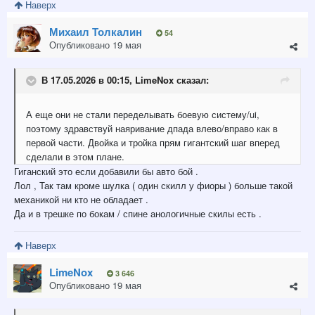
Наверх
Михаил Толкалин
54
Опубликовано
19 мая
В 17.05.2026 в 00:15,
LimeNox
сказал:
А еще они не стали переделывать боевую систему/ui,
поэтому здравствуй наяривание дпада влево/вправо как в
первой части. Двойка и тройка прям гигантский шаг вперед
сделали в этом плане.
Гиганский это если добавили бы авто бой .
Лол , Так там кроме шулка ( один скилл у фиоры ) больше такой
механикой ни кто не обладает .
Да и в трешке по бокам / спине анологичные скилы есть .
Наверх
LimeNox
3 646
Опубликовано
19 мая