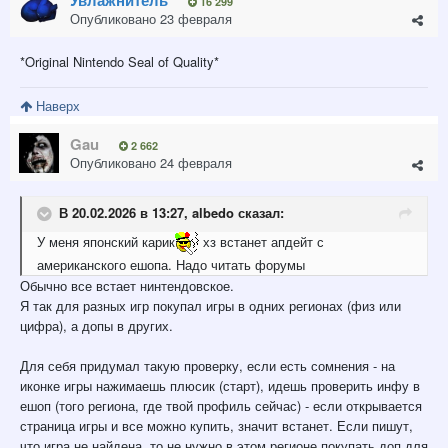
16 299
Опубликовано
23 февраля
*Original Nintendo Seal of Quality*
Наверх
Gau
2 662
Опубликовано
24 февраля
В 20.02.2026 в 13:27,
albedo
сказал:
У меня японский карик
хз встанет апдейт с
американского ешопа. Надо читать форумы
Обычно все встает нинтендовское.
Я так для разных игр покупал игры в одних регионах (физ или
цифра), а допы в других.
Для себя придумал такую проверку, если есть сомнения - на
иконке игры нажимаешь плюсик (старт), идешь проверить инфу в
ешоп (того региона, где твой профиль сейчас) - если открывается
страница игры и все можно купить, значит встанет. Если пишут,
что игра не найдена, то не нужно в этом регионе покупать доп для