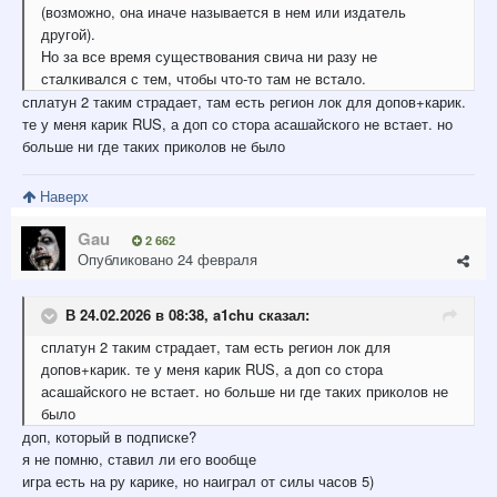
(возможно, она иначе называется в нем или издатель
другой).
Но за все время существования свича ни разу не
сталкивался с тем, чтобы что-то там не встало.
сплатун 2 таким страдает, там есть регион лок для допов+карик.
те у меня карик RUS, а доп со стора асашайского не встает. но
больше ни где таких приколов не было
Наверх
Gau
2 662
Опубликовано
24 февраля
В 24.02.2026 в 08:38,
a1chu
сказал:
сплатун 2 таким страдает, там есть регион лок для
допов+карик. те у меня карик RUS, а доп со стора
асашайского не встает. но больше ни где таких приколов не
было
доп, который в подписке?
я не помню, ставил ли его вообще
игра есть на ру карике, но наиграл от силы часов 5)