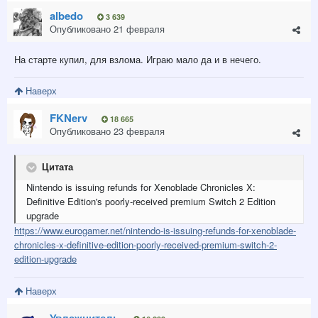
albedo
3 639
Опубликовано
21 февраля
На старте купил, для взлома. Играю мало да и в нечего.
Наверх
FKNerv
18 665
Опубликовано
23 февраля
Цитата
Nintendo is issuing refunds for Xenoblade Chronicles X:
Definitive Edition's poorly-received premium Switch 2 Edition
upgrade
https://www.eurogamer.net/nintendo-is-issuing-refunds-for-xenoblade-
chronicles-x-definitive-edition-poorly-received-premium-switch-2-
edition-upgrade
Наверх
Увлажнитель