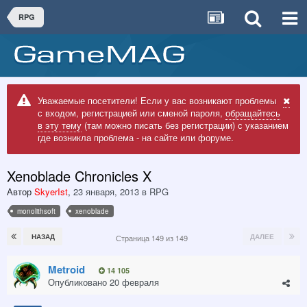
RPG
Уважаемые посетители! Если у вас возникают проблемы
с входом, регистрацией или сменой пароля,
обращайтесь
в эту тему
(там можно писать без регистрации) с указанием
где возникла проблема - на сайте или форуме.
Xenoblade Chronicles X
Автор
SkyerIst
,
23 января, 2013
в
RPG
monolithsoft
xenoblade
НАЗАД
ДАЛЕЕ
Страница 149 из 149
Metroid
14 105
Опубликовано
20 февраля