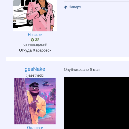
Наверх
Новички
32
58 сообщений
Откуда
Хабаровск
gesNake
Опубликовано
5 мая
:}aesthetic
Олдфаги