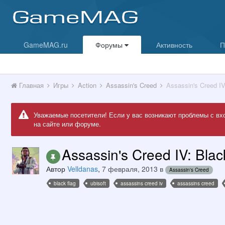
GameMAG.ru
Форумы
Активность
П
Главная
Игры
Action
Assassin's Creed
Assassin's Creed IV
Уважаемые посетители! Если у вас возникают проблемы с вх
на сайте или форуме.
Assassin's Creed IV: Bla
Автор
Velldanas
,
7 февраля, 2013
в
Assassin's Creed
black flag
ubisoft
assassins creed iv
assassins creed