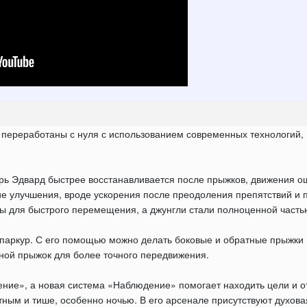
переработаны с нуля с использованием современных технологий, в
перь Эдвард быстрее восстанавливается после прыжков, движения
 улучшения, вроде ускорения после преодоления препятствий и п
ы для быстрого перемещения, а джунгли стали полноценной часть
 паркур. С его помощью можно делать боковые и обратные прыжки 
чной прыжок для более точного передвижения.
ение», а новая система «Наблюдение» помогает находить цели и о
тным и тише, особенно ночью. В его арсенале присутствуют духов