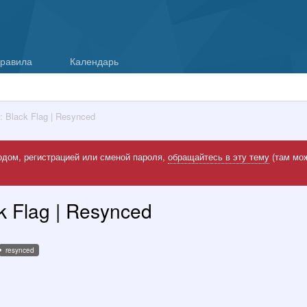
равила
Календарь
: Black Flag | Resynced
одом, регистрацией или сменой пароля,
обращайтесь в эту тему
(там мож
ck Flag | Resynced
resynced