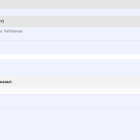
т)
 Velldanas
казал: