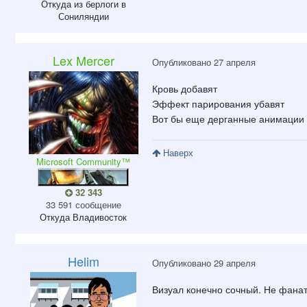
Откуда
из берлоги в
Сониляндии
Lex Mercer
Опубликовано
27 апреля
Кровь добавят
Эффект парирования убавят
Вот бы еще дерганные анимации 
Наверх
Microsoft Community™
32 343
33 591 сообщение
Откуда
Владивосток
Helim
Опубликовано
29 апреля
Визуал конечно сочный. Не фанат 