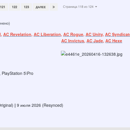
Страница 118 из 124
121
122
123
ДАЛЕЕ
енено)
d
,
AC Revelation
,
AC Liberation
,
AC Rogue
,
AC Unity
,
AC Syndicat
AC Invictus
,
AC Jade
,
AC Hexe
 PlayStation 5\Pro
riginal)
|
9 июля 2026 (Resynced)