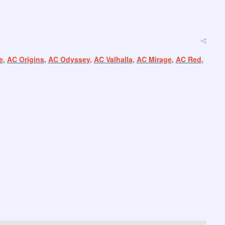
e
,
AC Origins
,
AC Odyssey
,
AC Valhalla
,
AC Mirage
,
AC Red
,