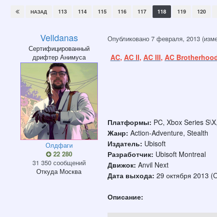
113
114
115
116
117
118
119
120
НАЗАД
Velldanas
Опубликовано
7 февраля, 2013
(изм
Сертифицированный
дрифтер Анимуса
AC
,
AC II
,
AC III
,
AC Brotherhoo
Платформы:
PC, Xbox Series S\X,
Жанр:
Action-Adventure, Stealth
Издатель:
Ubisoft
Олдфаги
22 280
Разработчик:
Ubisoft Montreal
31 350 сообщений
Движок:
Anvil Next
Откуда
Москва
Дата выхода:
29 октября 2013 (O
Описание: