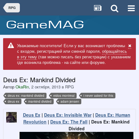
RPG
Уважаемые посетители! Если у вас возникают проблемы
с входом, регистрацией или сменой пароля,
обращайтесь
в эту тему
(там можно писать без регистрации) с указанием
где возникла проблема - на сайте или форуме.
Deus Ex: Mankind Divided
Автор
OkaRin
,
2 октября, 2013
в
RPG
deus ex: mankind divided
eidos montreal
i never asked for this
deus ex
mankind divided
adam jensen
Deus Ex
|
Deus Ex: Invisible War
|
Deus Ex: Human
Revolution
|
Deus Ex: The Fall
| Deus Ex: Mankind
Divided