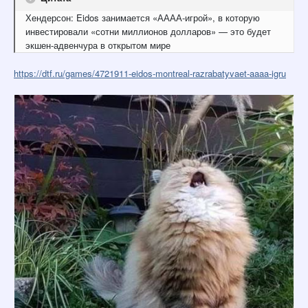
Хендерсон: Eidos занимается «АААА-игрой», в которую
инвестировали «сотни миллионов долларов» — это будет
экшен-адвенчура в открытом мире
https://dtf.ru/games/4721911-eidos-montreal-razrabatyvaet-aaaa-igru