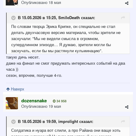
Опубликовано
18 мая
В 15.05.2026 в 15:25,
SmilеDeath
сказал:
По словам творца Эрика Крипке, он специально не стал
делать двухчасовую версию материала, чтобы зрители не
заскучали: "Мы не видели смысла в огромном,
супердлинном эпизоде… Я думаю, зрители могли бы
заскучать, если бы мы растянули кульминацию".
такую дичь несет.
даже на финал не смог придумать интересныхх событий на два
часа ))
сезон, впрочем, получше 4-го.
Наверх
dozensnake
34 958
Опубликовано
19 мая
В 18.05.2026 в 19:59,
improlight
сказал:
Солдатика
и нуара вот слили, а про Райана они ваще хоть