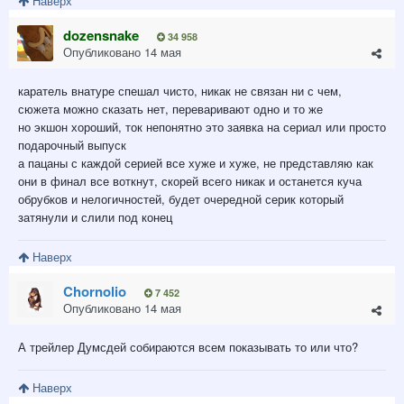
Наверх
dozensnake
34 958
Опубликовано
14 мая
каратель внатуре спешал чисто, никак не связан ни с чем,
сюжета можно сказать нет, переваривают одно и то же
но экшон хороший, ток непонятно это заявка на сериал или просто
подарочный выпуск
а пацаны с каждой серией все хуже и хуже, не представляю как
они в финал все воткнут, скорей всего никак и останется куча
обрубков и нелогичностей, будет очередной серик который
затянули и слили под конец
Наверх
Chornolio
7 452
Опубликовано
14 мая
А трейлер Думсдей собираются всем показывать то или что?
Наверх