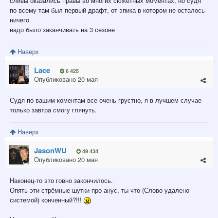
сливы оказались правы во многих сюжетных моментах, но судя
по всему там был первый драфт, от эпика в котором не осталось
ничего
надо было заканчивать на 3 сезоне
Наверх
Lace
6 425
Опубликовано
20 мая
Судя по вашим коментам все очень грустно, я в лучшем случае
только завтра смогу глянуть.
Наверх
JasonWU
49 434
Опубликовано
20 мая
Наконец-то это говно закончилось.
Опять эти стрёмные шутки про анус, ты что (Слово удалено
системой) конченный?!!!