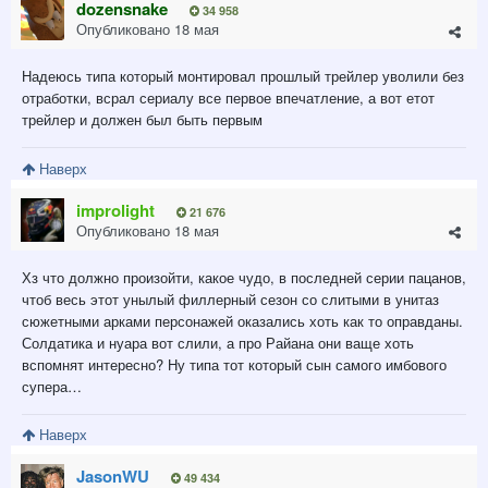
dozensnake
34 958
Опубликовано
18 мая
Надеюсь типа который монтировал прошлый трейлер уволили без
отработки, всрал сериалу все первое впечатление, а вот етот
трейлер и должен был быть первым
Наверх
improlight
21 676
Опубликовано
18 мая
Хз что должно произойти, какое чудо, в последней серии пацанов,
чтоб весь этот унылый филлерный сезон со слитыми в унитаз
сюжетными арками персонажей оказались хоть как то оправданы.
Солдатика и нуара вот слили, а про Райана они ваще хоть
вспомнят интересно? Ну типа тот который сын самого имбового
супера…
Наверх
JasonWU
49 434