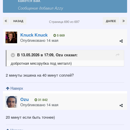
кажется вам.
Сообщение добавил Azzy
НАЗАД
ДАЛЕЕ
Страница 690 из 697
Knuck Knuck
5 669
Опубликовано
14 мая
В 13.05.2026 в 17:09,
Ozu
сказал:
добротная
м
я
сорубка под металл)
2 минуты экшена на 40 минут соплей?
Наверх
Ozu
31 842
Опубликовано
14 мая
20 минут если быть точнее)