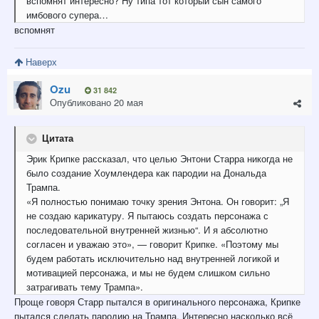
вспомнят интересно? Н
у типа тот который сын самого
имбового супера…
вспомнят
Наверх
Ozu
31 842
Опубликовано
20 мая
Цитата
Эрик Крипке рассказал, что целью Энтони Старра никогда не
было создание Хоумлендера как пародии на Дональда
Трампа.
«Я полностью понимаю точку зрения Энтона. Он говорит: „Я
не создаю карикатуру. Я пытаюсь создать персонажа с
последовательной внутренней жизнью“. И я абсолютно
согласен и уважаю это», — говорит Крипке. «Поэтому мы
будем работать исключительно над внутренней логикой и
мотивацией персонажа, и мы не будем слишком сильно
затрагивать тему Трампа».
Проще говоря Старр пытался в оригинального персонажа, Крипке
пытался сделать пародию на Трампа. Интересно насколько всё