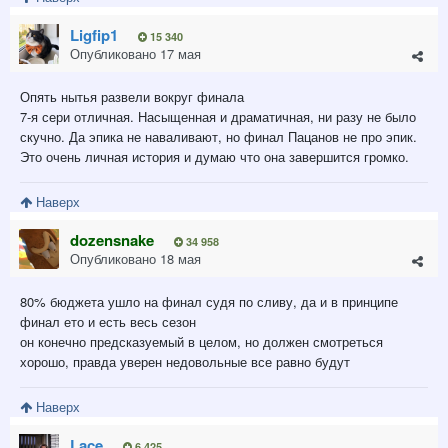
Ligfip1
15 340
Опубликовано
17 мая
Опять нытья развели вокруг финала
7-я сери отличная. Насыщенная и драматичная, ни разу не было
скучно. Да эпика не наваливают, но финал Пацанов не про эпик.
Это очень личная история и думаю что она завершится громко.
Наверх
dozensnake
34 958
Опубликовано
18 мая
80% бюджета ушло на финал судя по сливу, да и в принципе
финал ето и есть весь сезон
он конечно предсказуемый в целом, но должен смотреться
хорошо, правда уверен недовольные все равно будут
Наверх
Lace
6 425