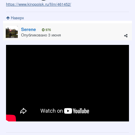
https://www.kinopoisk.ru/film/461452/
Наверх
Serene
976
Опубликовано
3 июня