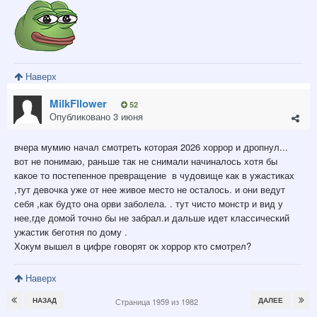
Наверх
MilkFllower
52
Опубликовано
3 июня
вчера мумию начал смотреть которая 2026 хоррор и дропнул...
вот не понимаю, раньше так не снимали начиналось хотя бы
какое то постепенное превращение в чудовище как в ужастиках
,тут девочка уже от нее живое место не осталось. и они ведут
себя ,как будто она орви заболела. . тут чисто монстр и вид у
нее,где домой точно бы не забрал.и дальше идет классический
ужастик беготня по дому .
Хокум вышел в цифре говорят ок хоррор кто смотрел?
Наверх
НАЗАД
ДАЛЕЕ
Страница 1959 из 1982