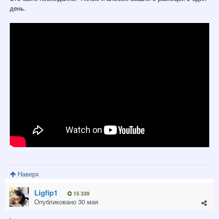
день.
Наверх
Ligfip1
15 339
Опубликовано
30 мая