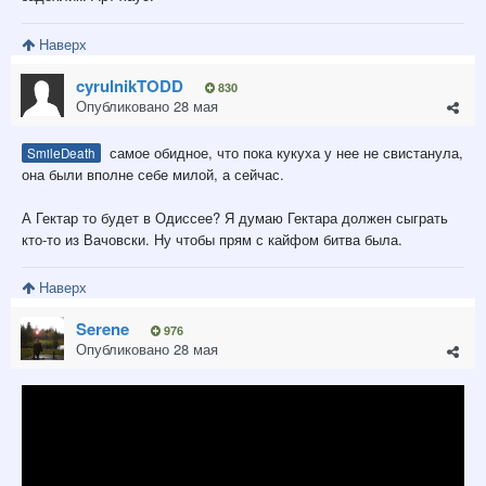
Наверх
cyrulnikTODD
830
Опубликовано
28 мая
самое обидное, что пока кукуха у нее не свистанула,
SmilеDeath
она были вполне себе милой, а сейчас.
А Гектар то будет в Одиссее? Я думаю Гектара должен сыграть
кто-то из Вачовски. Ну чтобы прям с кайфом битва была.
Наверх
Serene
976
Опубликовано
28 мая