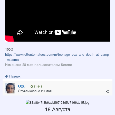
100%
https://www.rottentomatoes.com/m/teenage_sex_and_death_at_camp
_miasma
Изменено
28 мая
пользователем Serene
Наверх
Ozu
31 841
Опубликовано
29 мая
18 Августа