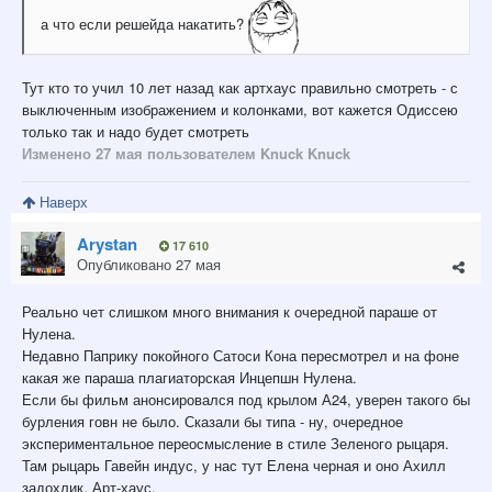
а что если решейда накатить?
Тут кто то учил 10 лет назад как артхаус правильно смотреть - с
выключенным изображением и колонками, вот кажется Одиссею
только так и надо будет смотреть
Изменено
27 мая
пользователем Knuck Knuck
Наверх
Arystan
17 610
Опубликовано
27 мая
Реально чет слишком много внимания к очередной параше от
Нулена.
Недавно Паприку покойного Сатоси Кона пересмотрел и на фоне
какая же параша плагиаторская Инцепшн Нулена.
Если бы фильм анонсировался под крылом А24, уверен такого бы
бурления говн не было. Сказали бы типа - ну, очередное
экспериментальное переосмысление в стиле Зеленого рыцаря.
Там рыцарь Гавейн индус, у нас тут Елена черная и оно Ахилл
задохлик. Арт-хаус.