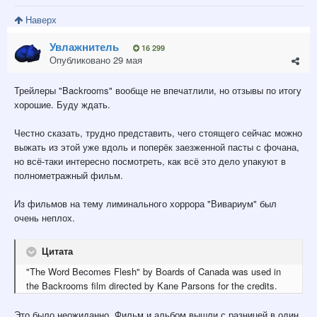
Наверх
Увлажнитель
16 299
Опубликовано
29 мая
Трейлеры "Backrooms" вообще не впечатлили, но отзывы по итогу
хорошие. Буду ждать.
Честно сказать, трудно представить, чего стоящего сейчас можно
выжать из этой уже вдоль и поперёк заезженной пасты с фочана,
но всё-таки интересно посмотреть, как всё это дело упакуют в
полнометражный фильм.
Из фильмов на тему лиминального хоррора "Вивариум" был
очень неплох.
Цитата
"The Word Becomes Flesh" by Boards of Canada was used in
the Backrooms film directed by Kane Parsons for the credits.
Это было неожиданно. Фильм и альбом вышли с разницей в один