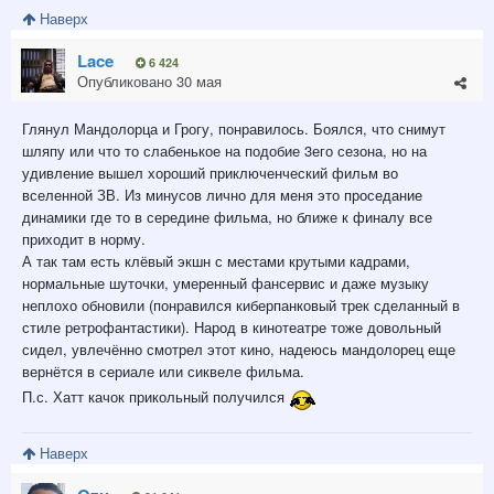
Наверх
Lace
6 424
Опубликовано
30 мая
Глянул Мандолорца и Грогу, понравилось. Боялся, что снимут
шляпу или что то слабенькое на подобие 3его сезона, но на
удивление вышел хороший приключенческий фильм во
вселенной ЗВ. Из минусов лично для меня это проседание
динамики где то в середине фильма, но ближе к финалу все
приходит в норму.
А так там есть клёвый экшн с местами крутыми кадрами,
нормальные шуточки, умеренный фансервис и даже музыку
неплохо обновили (понравился киберпанковый трек сделанный в
стиле ретрофантастики). Народ в кинотеатре тоже довольный
сидел, увлечённо смотрел этот кино, надеюсь мандолорец еще
вернётся в сериале или сиквеле фильма.
П.с. Хатт качок прикольный получился
Наверх