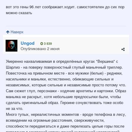
вот это гены 96 лет соображает.ходит. самостоятелен до сих пор
можно сказать
Наверх
Ungod
3 839
Опубликовано
2 июня
Умеренно нахваливаемая в определённых кругах "Вершина" с
Шарлиз - на поверку поверхностный глупый маньячный триллер.
Повесточка на привычном месте - все мужики (белые) - реднеки,
насильники и маньяки, естественно, обижающие сильных и
независимых, которые сильные и независимые просто потому что.
Сам сюжет глуп, персонажи - ходячие архетипы и картонки. Образ
маньяка не раскрыт, хотя небольшие предпосылки были, чтобы
сделать оригинальный образ. Героине сочувствовать тоже особо
не за что.
Много тупых, нереалистичных моментов - вроде телефона в лесу,
всевидении на огромные расстояния, сверхживучести,
способности передвигаться и даже перелезать целые горы после
попадания в медвежий капкан тонкой худосочной независимой