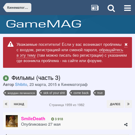
Кинематограф
Уважаемые посетители! Если у вас возникают проблемы
с входом, регистрацией или сменой пароля,
обращайтесь
в эту тему
(там можно писать без регистрации) с указанием
где возникла проблема - на сайте или форуме.
Фильмы (часть 3)
Автор
Shibito
,
23 марта, 2015
в
Кинематограф
жордан починился
sick of your shit
come back
true
НАЗАД
ДАЛЕЕ
Страница 1959 из 1982
SmilеDeath
3 918
Опубликовано
27 мая