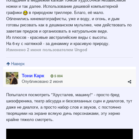
ножки и так далее. Использование дешевой компьютерной
графики
в природном триллере. Благо, её мало.
Обленились кинематографисты, уже и воду, и огонь, и дым
готовы рисовать как в дешманском мультике, чем действовать по
заветам предков и организовать в натуральном виде.
Из плюсов - красивые австралийские виды с высоты.
На 6-ку с натяжкой - за динамику и красивую природу.
Изменено
2 июня
пользователем Ungod
Наверх
Тони Карк
5 004
Опубликовано
2 июня
Попытался посмотреть "Хрусталев, машину!" - просто бред
шизофреника, театр абсурда и безсвязанных сцен и диалогов, тут
даже не диалоги, а просто набор слов и звуков, с постоянно
творящими на экране всякую дичь персонажами, эту херню
крайне тяжело смотреть.