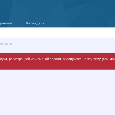
равила
Календарь
асть 3)
одом, регистрацией или сменой пароля,
обращайтесь в эту тему
(там мож