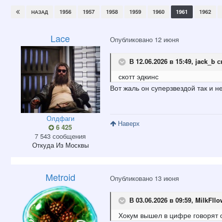
1956
1957
1958
1959
1960
1961
1962
НАЗАД
Lace
Опубликовано
12 июня
В 12.06.2026 в 15:49,
jack_b
с
скотт
эдк
и
нс
Вот жаль он суперзвездой так и не
Олдфаги
Наверх
6 425
7 543 сообщения
Откуда
Из Москвы
Metroid
Опубликовано
13 июня
В 03.06.2026 в 09:59,
MilkFllo
Хокум вышел в цифре говорят 