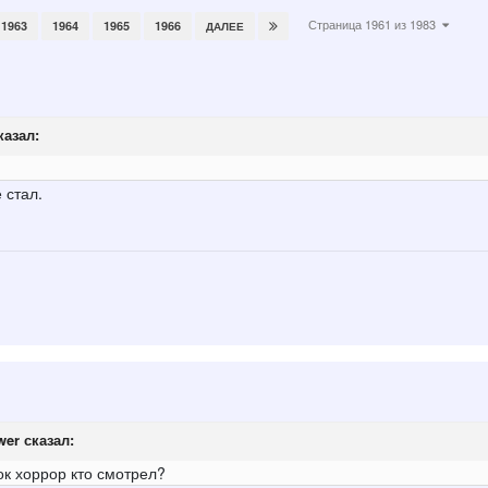
Страница 1961 из 1983
1963
1964
1965
1966
ДАЛЕЕ
казал:
 стал.
wer
сказал:
ок хоррор кто смотрел?