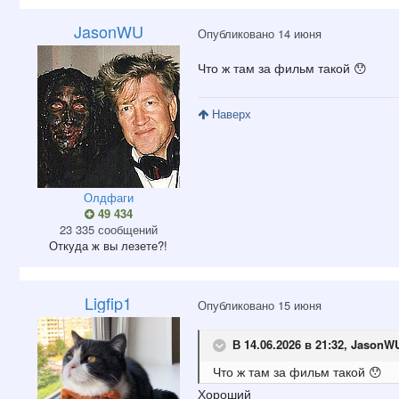
JasonWU
Опубликовано
14 июня
Что ж там за фильм такой
😯
Наверх
Олдфаги
49 434
23 335 сообщений
Откуда
ж вы лезете?!
Ligfip1
Опубликовано
15 июня
В 14.06.2026 в 21:32,
JasonW
Что ж там за фильм такой
😯
Хороший