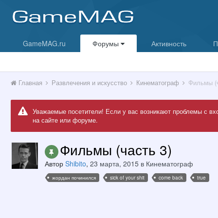
GameMAG.ru
Форумы
Активность
П
Главная
Развлечения и искусство
Кинематограф
Фильмы (ч
Уважаемые посетители! Если у вас возникают проблемы с вх
на сайте или форуме.
Фильмы (часть 3)
Автор
Shibito
,
23 марта, 2015
в
Кинематограф
жордан починился
sick of your shit
come back
true