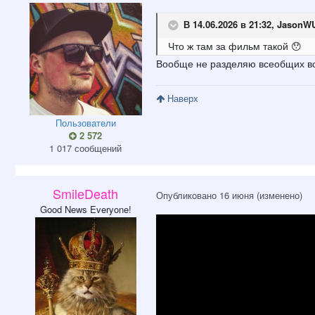
В 14.06.2026 в 21:32,
JasonW
Что ж там за фильм такой
😯
Вообще не разделяю всеобщих вос
Наверх
Пользователи
2 572
1 017 сообщений
SmilеDeath
Опубликовано
16 июня
(изменено)
Good News Everyone!