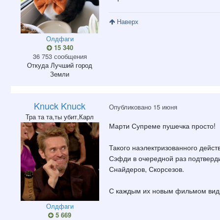
Наверх
Олдфаги
15 340
36 753 сообщения
Откуда
Лучший город
Земли
Knuck Knuck
Опубликовано
15 июня
Тра та та,ты убит,Карл
Марти Супреме пушечка просто!
Такого наэлектризованного дейст
Сэфди в очередной раз подтверди
Снайдеров, Скорсезов.
С каждым их новым фильмом видн
Олдфаги
5 669