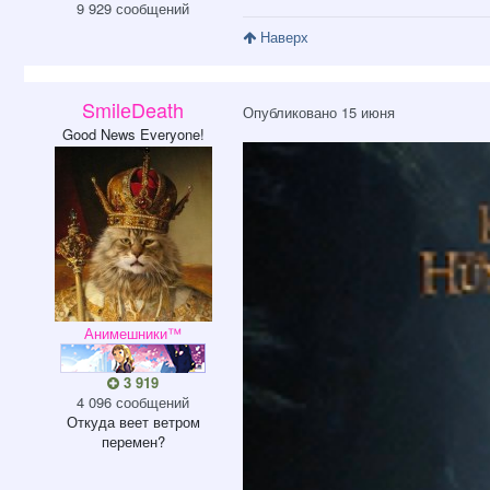
9 929 сообщений
Наверх
SmilеDeath
Опубликовано
15 июня
Good News Everyone!
Анимешники™
3 919
4 096 сообщений
Откуда
веет ветром
перемен?