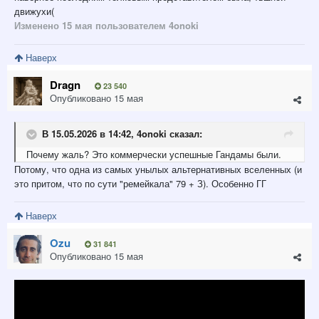
движухи(
Изменено
15 мая
пользователем 4onoki
Наверх
Dragn
23 540
Опубликовано
15 мая
В 15.05.2026 в 14:42,
4onoki
сказал:
Почему
жаль? Это коммерчески успешные Гандамы были.
Потому, что одна из самых унылых альтернативных вселенных (и
это притом, что по сути "ремейкала" 79 + З). Особенно ГГ
Наверх
Ozu
31 841
Опубликовано
15 мая