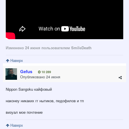
Изменено
24 июня
пользователем SmilеDeath
Наверх
Gefus
10 289
Опубликовано
24 июня
Nippon Sangoku кайфовый
наконеу никаких гг нытиков, педофилов и тп
визуал мое почтение
Наверх