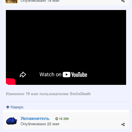
Опубликовано
19 мая
Изменено
19 мая
пользователем SmilеDeath
Наверх
Увлажнитель
16 299
Опубликовано
22 мая