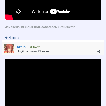
Изменено
19 июня
пользователем SmilеDeath
Наверх
Arein
6 407
Опубликовано
21 июня