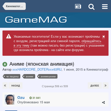
Кинематограф
Уважаемые посетители! Если у вас возникают проблемы
с входом, регистрацией или сменой пароля,
обращайтесь
в эту тему
(там можно писать без регистрации) с указанием
где возникла проблема - на сайте или форуме.
Аниме (японская анимация)
Автор
xxxHARDCORE_DOTERxxx63RU
,
1 июня, 2015
в
Кинематограф
че пацаны
аниме
анимешники
НАЗАД
ДАЛЕЕ
Страница 506 из 509
Ozu
31 841
Опубликовано
15 мая