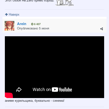
Этот сезон Re:Zero прямо хорош.
Наверх
Arein
6 407
Опубликовано
5 июня
аниме курильщика, буквально - синема!