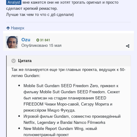
мне кажется они не хотят трогать оригнал и просто
Analyst
сделают крепкий ремастер.
Лучше так чем то что с дб сделали)
Наверх
Ozu
31 841
Опубликовано
15 мая
Цитата
Так же планируется еще три главных проекта, ведущих к 50-
летию Gundam:
Mobile Suit Gundam SEED Freedom Zero, приквел к
фильму Mobile Suit Gundam SEED Freedom. Сюжет
был написан на стадии планирования SEED
FREEDOM Чиаки Моро-савой, Сигэру Морита и
режиссёром Мицуо Фукуда.
Игровой фильм Gundam, совместно произведённый
Netflix, Legendary и Bandai Namco Filmworks
New Mobile Report Gundam Wing, новый
полнометражный проект