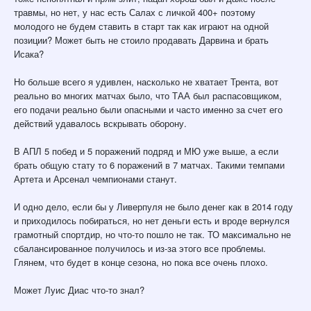
травмы, но нет, у нас есть Салах с личкой 400+ поэтому
молодого не будем ставить в старт так как играют на одной
позиции? Может быть не стоило продавать Дарвина и брать
Исака?
Но больше всего я удивлен, насколько не хватает Трента, вот
реально во многих матчах было, что ТАА был распасовщиком,
его подачи реально были опасными и часто именно за счет его
действий удавалось вскрывать оборону.
В АПЛ 5 побед и 5 поражений подряд и МЮ уже выше, а если
брать общую стату то 6 поражений в 7 матчах. Такими темпами
Артета и Арсенал чемпионами станут.
И одно дело, если бы у Ливерпуля не было денег как в 2014 году
и приходилось побираться, но нет деньги есть и вроде вернулся
грамотный спортдир, но что-то пошло не так. ТО максимально не
сбалансированное получилось и из-за этого все проблемы.
Глянем, что будет в конце сезона, но пока все очень плохо.
Может Луис Диас что-то знал?