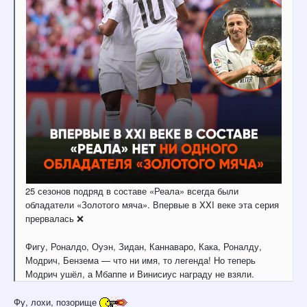
25 сезонов подряд в составе «‎Реала» всегда были
обладатели ‎«‎Золотого мяча». Впервые в XXI веке эта серия
прервалась
❌
Фигу, Роналдо, Оуэн, Зидан, Каннаваро, Кака, Роналду,
Модрич, Бензема — что ни имя, то легенда! Но теперь
Модрич ушёл, а Мбаппе и Винисиус награду не взяли.
Фу, лохи, позорище