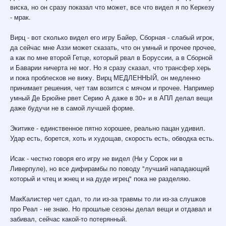
виска, но он сразу показал что может, все что видел я по Керкезу
- мрак.
Вирц - вот сколько видел его игру Байер, Сборная - слабый игрок,
да сейчас мне Аззи может сказать, что он умный и прочее прочее,
а как по мне второй Гетце, который рвал в Боруссии, а в Сборной
и Баварии ничерта не мог. Но я сразу сказал, что трансфер херь
и пока проблесков не вижу. Вирц МЕДЛЕННЫЙ, он медленно
принимает решения, чет там возится с мячом и прочее. Например
умный Де Брюйне рвет Серию А даже в 30+ и в АПЛ делал вещи
даже будучи не в самой лучшей форме.
Экитике - единственное пятно хорошее, реально пацан удивил.
Удар есть, борется, хоть и худощав, скорость есть, обводка есть.
Исак - честно говоря его игру не видел (Ни у Сорок ни в
Ливерпуле), но все дифирамбы по поводу "лучший нападающий
который и чтец и жнец и на дуде игрец" пока не разделяю.
МакКалистер чет сдал, то ли из-за травмы то ли из-за слушков
про Реал - не знаю. Но прошлые сезоны делал вещи и отдавал и
забивал, сейчас какой-то потерянный.