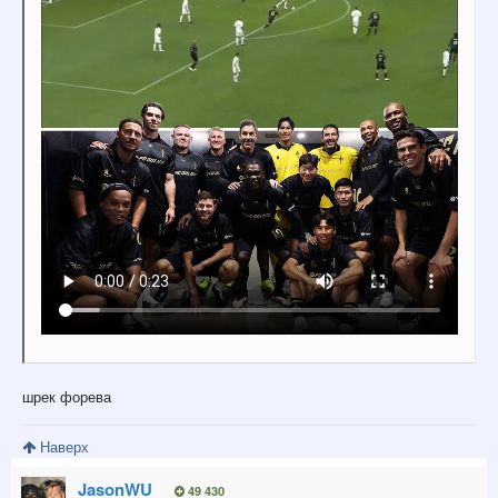
шрек форева
Наверх
JasonWU
49 430