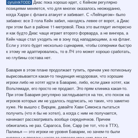
Диас пока хорошо идет, с Кейном регулярно
cyrulnikTODD
позициями меняется, что для многих оказалось неожиданно,
когда Харри с фланга атакует и забивает. С «Лейпцигом» было
забавно: все 3 гола Кейн забил, находясь левее от ворот, а Диас
при этом был в районе 11-метровой. Пока это выглядит интересно
и как будто Диас чаще играет второго форварда, а не вингера, а
Кейн чаще стал уходить не в зону под нападающими, а на фланг.
Если у этого будет несколько сценариев, чтобы соперники быстро
к этому не адаптировались, то в ЛЧ это может хорошо сработать,
но глубины состава нет.
Бавария в этом плане продолжает тупить, причем уже потихоньку
вырисовывается какая-то тенденция нездоровая, что хорошие
игроки либо не хотят идти в Баварию, либо, если даже хотят, как
Вольтемаде, его просто не продают. Это прям клиника какая-то.
При этом Бавария регулярно заглядывается на тех, кто похож на
игроков которых им не удалось подписать, но таких, что заметно
хуже. Не вышло с Вирцем, давайте Хави Симонса пытаться
получить (что я бы не хотел), а когда с ним не получается,
начинают рассматривать вообще середнячков. Причем
обжигались не раз. Сарагоса, Бое, Сарр (не тот, что в ТТХ),
Палинья — это игроки не уровня Баварии, но зачем-то были
куплены и проданы часто за гораздо меньшие деньги.