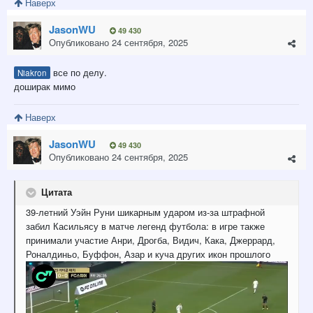
Наверх
JasonWU
49 430
Опубликовано
24 сентября, 2025
все по делу.
Niakron
доширак мимо
Наверх
JasonWU
49 430
Опубликовано
24 сентября, 2025
Цитата
39-летний Уэйн Руни шикарным ударом из-за штрафной
забил Касильясу в матче легенд футбола: в игре также
принимали участие Анри, Дрогба, Видич, Кака, Джеррард,
Роналдиньо, Буффон, Азар и куча других икон прошлого