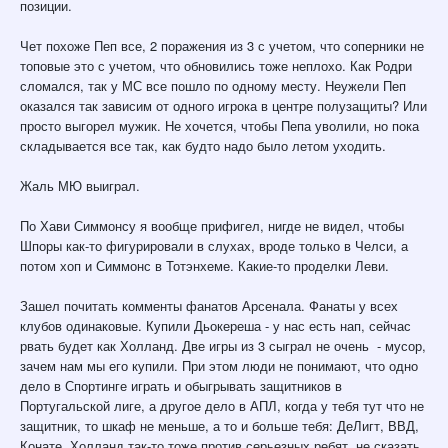
позиции.
Чет похоже Пеп все, 2 поражения из 3 с учетом, что соперники не
топовые это с учетом, что обновились тоже неплохо. Как Родри
сломался, так у МС все пошло по одному месту. Неужели Пеп
оказался так зависим от одного игрока в центре полузащиты? Или
просто выгорел мужик. Не хочется, чтобы Пепа уволили, но пока
складывается все так, как будто надо было летом уходить.
Жаль МЮ выиграл.
По Хави Симмонсу я вообще прифигел, нигде не видел, чтобы
Шпоры как-то фигурировали в слухах, вроде только в Челси, а
потом хоп и Симмонс в Тотэнхеме. Какие-то проделки Леви.
Зашел почитать комменты фанатов Арсенала. Фанаты у всех
клубов одинаковые. Купили Дьокереша - у нас есть нап, сейчас
рвать будет как Холланд. Две игры из 3 сыграл не очень - мусор,
зачем нам мы его купили. При этом люди не понимают, что одно
дело в Спортинге играть и обыгрывать защитников в
Португальской лиге, а другое дело в АПЛ, когда у тебя тут что не
защитник, то шкаф не меньше, а то и больше тебя: ДеЛигт, ВВД,
Конате. Холланд так-то тоже против серьезных ребят, не сказать,