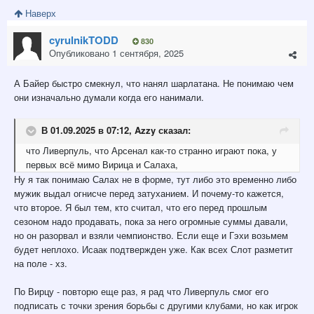
Наверх
cyrulnikTODD
830
Опубликовано
1 сентября, 2025
А Байер быстро смекнул, что нанял шарлатана. Не понимаю чем
они изначально думали когда его нанимали.
В 01.09.2025 в 07:12,
Azzy
сказал:
что Ливерпуль, что Арсенал как-то странно играют пока, у
первых всё мимо Вирица и Салаха,
Ну я так понимаю Салах не в форме, тут либо это временно либо
мужик выдал огнисче перед затуханием. И почему-то кажется,
что второе. Я был тем, кто считал, что его перед прошлым
сезоном надо продавать, пока за него огромные суммы давали,
но он разорвал и взяли чемпионство. Если еще и Гэхи возьмем
будет неплохо. Исаак подтвержден уже. Как всех Слот разметит
на поле - хз.
По Вирцу - повторю еще раз, я рад что Ливерпуль смог его
подписать с точки зрения борьбы с другими клубами, но как игрок