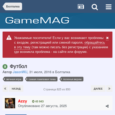
Болталка
Уважаемые посетители! Если у вас возникают проблемы
с входом, регистрацией или сменой пароля,
обращайтесь
в эту тему
(там можно писать без регистрации) с указанием
где возникла проблема - на сайте или форуме.
Футбол
Автор
JasonWU
,
31 июля, 2016
в
Болталка
вечная игра
самая ламповая тема
поленья верим
НАЗАД
ДАЛЕЕ
Страница 825 из 850
Azzy
45 943
Опубликовано
27 августа, 2025