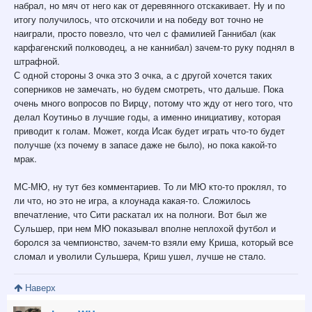
набрал, но мяч от него как от деревянного отскакивает. Ну и по
итогу получилось, что отскочили и на победу вот точно не
наиграли, просто повезло, что чел с фамилией Ганнибал (как
карфагенский полководец, а не каннибал) зачем-то руку поднял в
штрафной.
С одной стороны 3 очка это 3 очка, а с другой хочется таких
соперников не замечать, но будем смотреть, что дальше. Пока
очень много вопросов по Вирцу, потому что жду от него того, что
делал Коутиньо в лучшие годы, а именно инициативу, которая
приводит к голам. Может, когда Исак будет играть что-то будет
получше (хз почему в запасе даже не было), но пока какой-то
мрак.
МС-МЮ, ну тут без комментариев. То ли МЮ кто-то проклял, то
ли что, но это не игра, а клоунада какая-то. Сложилось
впечатление, что Сити раскатал их на полноги. Вот был же
Сульшер, при нем МЮ показывал вполне неплохой футбол и
боролся за чемпионство, зачем-то взяли ему Криша, который все
сломал и уволили Сульшера, Криш ушел, лучше не стало.
Наверх