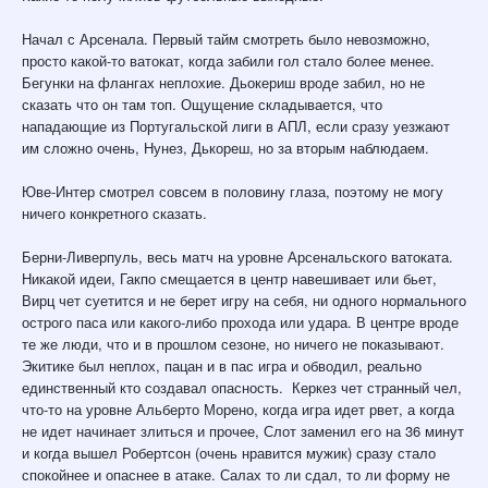
Начал с Арсенала. Первый тайм смотреть было невозможно,
просто какой-то ватокат, когда забили гол стало более менее.
Бегунки на флангах неплохие. Дьокериш вроде забил, но не
сказать что он там топ. Ощущение складывается, что
нападающие из Португальской лиги в АПЛ, если сразу уезжают
им сложно очень, Нунез, Дькореш, но за вторым наблюдаем.
Юве-Интер смотрел совсем в половину глаза, поэтому не могу
ничего конкретного сказать.
Берни-Ливерпуль, весь матч на уровне Арсенальского ватоката.
Никакой идеи, Гакпо смещается в центр навешивает или бьет,
Вирц чет суетится и не берет игру на себя, ни одного нормального
острого паса или какого-либо прохода или удара. В центре вроде
те же люди, что и в прошлом сезоне, но ничего не показывают.
Экитике был неплох, пацан и в пас игра и обводил, реально
единственный кто создавал опасность. Керкез чет странный чел,
что-то на уровне Альберто Морено, когда игра идет рвет, а когда
не идет начинает злиться и прочее, Слот заменил его на 36 минут
и когда вышел Робертсон (очень нравится мужик) сразу стало
спокойнее и опаснее в атаке. Салах то ли сдал, то ли форму не