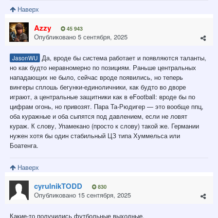
Наверх
Azzy
45 943
Опубликовано
5 сентября, 2025
Да, вроде бы система работает и появляются таланты,
JasonWU
но как будто неравномерно по позициям. Раньше центральных
нападающих не было, сейчас вроде появились, но теперь
вингеры сплошь бегунки-единоличники, как будто во дворе
играют, а центральные защитники как в eFootball: вроде бы по
цифрам огонь, но привозят. Пара Та-Рюдигер — это вообще ппц,
оба куражные и оба сыпятся под давлением, если не ловят
кураж. К слову, Упамекано (просто к слову) такой же. Германии
нужен хотя бы один стабильный ЦЗ типа Хуммельса или
Боатенга.
Наверх
cyrulnikTODD
830
Опубликовано
15 сентября, 2025
Какие-то получились футбольные выходные.