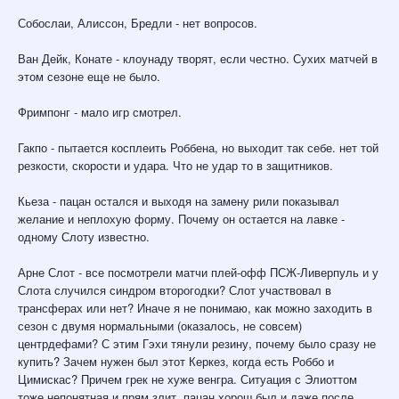
Собослаи, Алиссон, Бредли - нет вопросов.
Ван Дейк, Конате - клоунаду творят, если честно. Сухих матчей в
этом сезоне еще не было.
Фримпонг - мало игр смотрел.
Гакпо - пытается косплеить Роббена, но выходит так себе. нет той
резкости, скорости и удара. Что не удар то в защитников.
Кьеза - пацан остался и выходя на замену рили показывал
желание и неплохую форму. Почему он остается на лавке -
одному Слоту известно.
Арне Слот - все посмотрели матчи плей-офф ПСЖ-Ливерпуль и у
Слота случился синдром второгодки? Слот участвовал в
трансферах или нет? Иначе я не понимаю, как можно заходить в
сезон с двумя нормальными (оказалось, не совсем)
центрдефами? С этим Гэхи тянули резину, почему было сразу не
купить? Зачем нужен был этот Керкез, когда есть Роббо и
Цимискас? Причем грек не хуже венгра. Ситуация с Элиоттом
тоже непонятная и прям злит, пацан хорош был и даже после