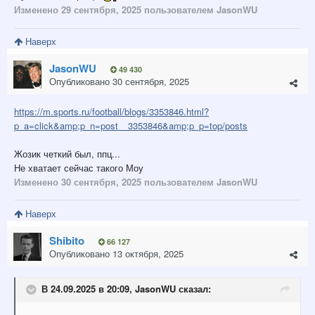
Изменено
29 сентября, 2025
пользователем JasonWU
Наверх
JasonWU
49 430
Опубликовано
30 сентября, 2025
https://m.sports.ru/football/blogs/3353846.html?
p_a=click&amp;p_n=post__3353846&amp;p_p=top/posts
Жозик четкий был, ппц...
Не хватает сейчас такого Моу
Изменено
30 сентября, 2025
пользователем JasonWU
Наверх
Shibito
66 127
Опубликовано
13 октября, 2025
В 24.09.2025 в 20:09,
JasonWU
сказал: