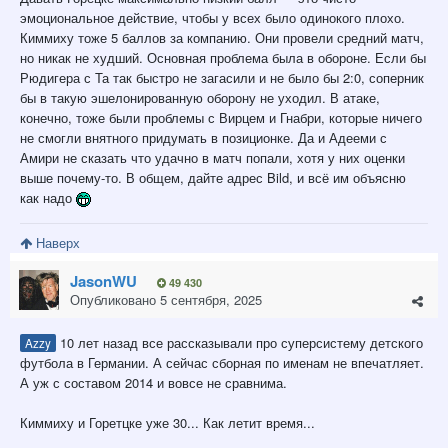
эмоциональное действие, чтобы у всех было одинокого плохо.
Киммиху тоже 5 баллов за компанию. Они провели средний матч,
но никак не худший. Основная проблема была в обороне. Если бы
Рюдигера с Та так быстро не загасили и не было бы 2:0, соперник
бы в такую эшелонированную оборону не уходил. В атаке,
конечно, тоже были проблемы с Вирцем и Гнабри, которые ничего
не смогли внятного придумать в позиционке. Да и Адееми с
Амири не сказать что удачно в матч попали, хотя у них оценки
выше почему-то. В общем, дайте адрес Bild, и всё им объясню
как надо
Наверх
JasonWU
49 430
Опубликовано
5 сентября, 2025
10 лет назад все рассказывали про суперсистему детского
Azzy
футбола в Германии. А сейчас сборная по именам не впечатляет.
А уж с составом 2014 и вовсе не сравнима.
Киммиху и Горетцке уже 30... Как летит время...