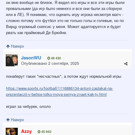
он мне вообще не близок. Я видел его игры и все эти игры были
провальными (да игр было немного и все они были за сборную
или в ЛЕ). Я понимаю, что оценить игру игрока несмотря матч -
сложно потому что футбол это не только голы и голевые, но по
Вирцу огромный скепсис у меня. Может адаптируется и будет
рвать как праймовый Де Брюйне.
Наверх
JasonWU
49 430
Опубликовано
2 сентября, 2025
понаберут таких "несчастных", а потом ждут нормальной игры
https://www.sports.ru/football/1116886134-antoni-zaplakal-na-
prezentaczii-v-betise-tolko-moya-semya-znaet-kak-ty.html
играл за чебурек, ололо
Наверх
Azzy
45 943