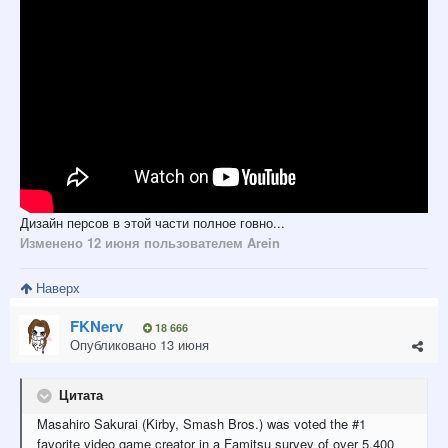
Дизайн персов в этой части полное говно...
Изменено
12 июня
пользователем Arein
Наверх
FKNerv
18 666
Опубликовано
13 июня
Цитата
Masahiro Sakurai (Kirby, Smash Bros.) was voted the #1
favorite video game creator in a Famitsu survey of over 5,400