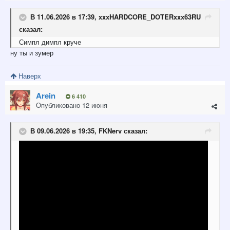
В 11.06.2026 в 17:39,
xxxHARDCORE_DOTERxxx63RU
сказал:
Симпл димпл круче
ну ты и зумер
Наверх
Arein
6 410
Опубликовано
12 июня
В 09.06.2026 в 19:35,
FKNerv
сказал: