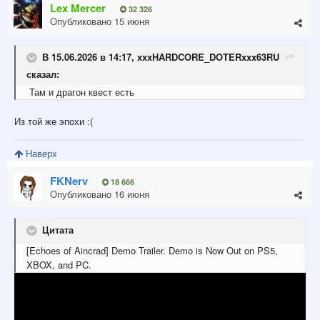
Lex Mercer
32 326
Опубликовано
15 июня
В 15.06.2026 в 14:17,
xxxHARDCORE_DOTERxxx63RU
сказал:
Там и драгон квест есть
Из той же эпохи
:(
Наверх
FKNerv
18 666
Опубликовано
16 июня
Цитата
[Echoes of Aincrad] Demo Trailer. Demo is Now Out on PS5,
XBOX, and PC.