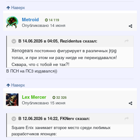
Наверх
Metroid
14 119
Опубликовано
14 июня
В 14.06.2026 в 04:05,
Rezidentus
сказал:
Xenogears постоянно фигурирует в различных jrpg
топах, и при этом ни разу нигде не переиздавался!
Сквара, что с тобой не так?!
В ПСН на ПС3 издавался))
Наверх
Lex Mercer
32 326
Опубликовано
15 июня
В 12.06.2026 в 14:22,
FKNerv
сказал:
Square
Eni
x
занимает
второе
место
среди
любимых
разработчиков
японцев: