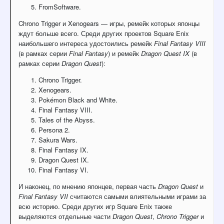
FromSoftware.
Chrono
Trigger
и
Xenogears
— игры,
ремейк
которых
японцы
ждут
больше
всего.
Среди
других
проектов
Square
Enix
наибольшего
интереса
удостоились
ремейк
Final
Fantasy
VIII
(в
рамках
серии
Final
Fantasy
)
и
ремейк
Dragon
Quest
IX
(в
рамках
серии
Dragon
Quest
):
Chrono
Trigger.
Xenogears.
Pokémon
Black
and
White.
Final
Fantasy
VIII.
Tales
of
the
Abyss.
Persona
2.
Sakura
Wars.
Final
Fantasy
IX.
Dragon
Quest
IX.
Final
Fantasy
VI.
И
наконец,
по
мнению
японцев,
первая
часть
Dragon
Quest
и
Final
Fantasy
VII
считаются
самыми
влиятельными
играми
за
всю
историю.
Среди
других
игр
Square
Enix
также
выделяются
отдельные
части
Dragon
Quest
,
Chrono
Trigger
и