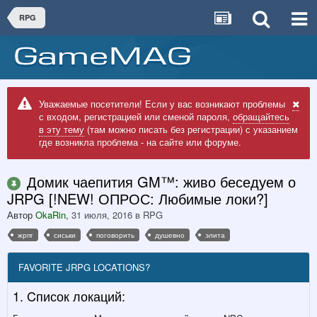
RPG
Уважаемые посетители! Если у вас возникают проблемы
с входом, регистрацией или сменой пароля,
обращайтесь
в эту тему
(там можно писать без регистрации) с указанием
где возникла проблема - на сайте или форуме.
Домик чаепития GM™: живо беседуем о
JRPG [!NEW! ОПРОС: Любимые локи?]
Автор
OkaRin
,
31 июля, 2016
в
RPG
жрпг
сиськи
поговорить
душевно
элита
FAVORITE JRPG LOCATIONS?
1. Cписок локаций: