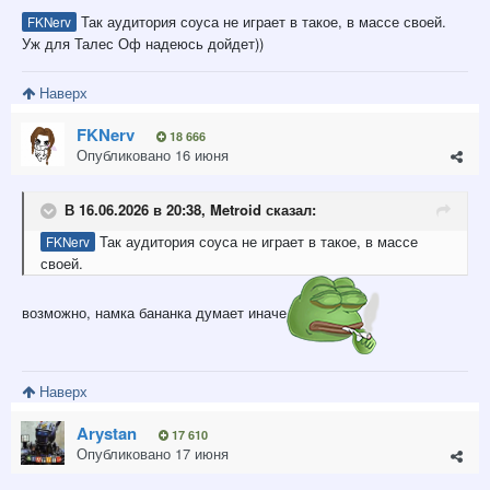
Так аудитория соуса не играет в такое, в массе своей.
FKNerv
Уж для Талес Оф надеюсь дойдет))
Наверх
FKNerv
18 666
Опубликовано
16 июня
В 16.06.2026 в 20:38,
Metroid
сказал:
Так аудитория соуса не играет в такое, в массе
FKNerv
своей.
возможно, намка бананка думает иначе
Наверх
Arystan
17 610
Опубликовано
17 июня