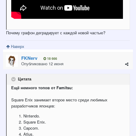
Почему графон деградирует с каждой новой частью?
Наверх
FKNerv
18 666
Опубликовано
12 июня
Цитата
Ещё
немного
топов
от
Famitsu:
Square
Enix
занимает
второе
место
среди
любимых
разработчиков
японцев:
Nintendo.
Square
Enix.
Capcom.
Atlus.