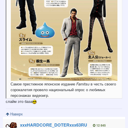
Самое
престижное
японское
издание
Famitsu
в
честь
своего
сорокалетия
провело
национальный
опрос
о
любимых
персонажах
видеоигр.
слайм это база
Наверх
xxxHARDCORE_DOTERxxx63RU
12 845