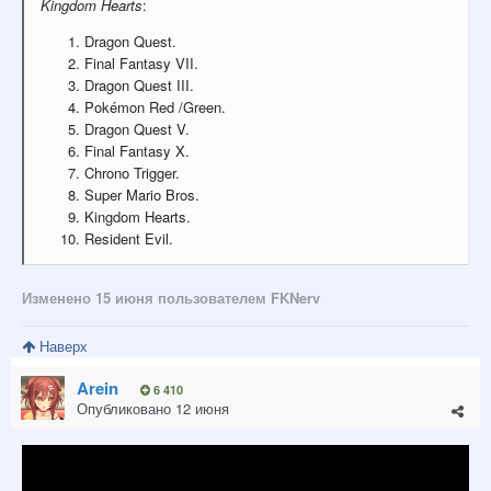
Kingdom
Hearts
:
Dragon
Quest.
Final
Fantasy
VII.
Dragon
Quest
III.
Pokémon
Red
/Green.
Dragon
Quest
V.
Final
Fantasy
X.
Chrono
Trigger.
Super
Mario
Bros.
Kingdom
Hearts.
Resident
Evil.
Изменено
15 июня
пользователем FKNerv
Наверх
Arein
6 410
Опубликовано
12 июня