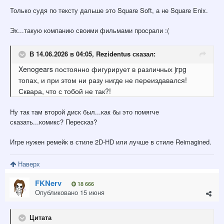
Только судя по тексту дальше это Square Soft, а не Square Enix.
Эх...такую компанию своими фильмами просрали
:(
В 14.06.2026 в 04:05,
Rezidentus
сказал:
Xenogears постоянно фигурирует в различных jrpg
топах, и при этом ни разу нигде не переиздавался!
Сквара, что с тобой не так?!
Ну так там второй диск был...как бы это помягче
сказать...комикс? Пересказ?
Игре нужен ремейк в стиле 2D-HD или лучше в стиле Reimagined.
Наверх
FKNerv
18 666
Опубликовано
15 июня
Цитата