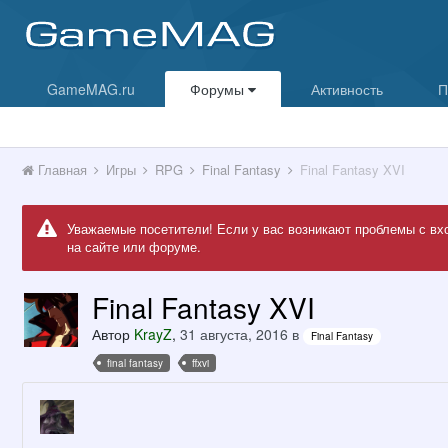
GameMAG.ru
Форумы
Активность
П
Главная
Игры
RPG
Final Fantasy
Final Fantasy XVI
Уважаемые посетители! Если у вас возникают проблемы с вх
на сайте или форуме.
Final Fantasy XVI
Автор
KrayZ
,
31 августа, 2016
в
Final Fantasy
final fantasy
ffxvi