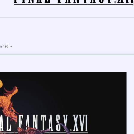
из 196