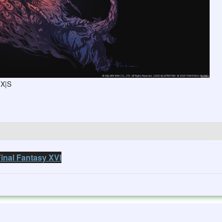
 X|S
nal Fantasy XVI