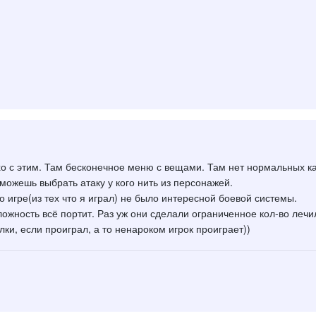
о с этим. Там бесконечное меню с вещами. Там нет нормальных как
 можешь выбрать атаку у кого нить из персонажей.
го игре(из тех что я играл) не было интересной боевой системы.
ложность всё портит. Раз уж они сделали ограниченное кол-во лечил
ки, если проиграл, а то ненароком игрок проиграет))