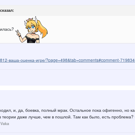
сказал:
вилась?
c/19812-ваша-оценка-игре/?page=498&tab=comments#comment-719834
одил, и, да, боевка, полный мрак. Остальное пока офигенно, но к
 в теории даже лучше, чем в пошлой. Там как было, есть проблема?
Vaka