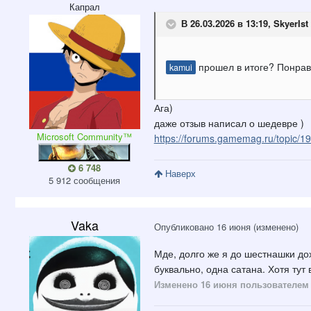
Капрал
В 26.03.2026 в 13:19,
SkyerIst
прошел в итоге? Понра
kamui
Ага)
даже отзыв написал о шедевре )
Microsoft Community™
https://forums.gamemag.ru/topi
6 748
Наверх
5 912 сообщения
Vaka
Опубликовано
16 июня
(изменено)
Мде, долго же я до шестнашки дох
буквально, одна сатана. Хотя тут
Изменено
16 июня
пользователем 