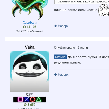
закончится как в конце престоло
ниче не понял если честно.
Олдфаги
Наверх
14 105
24 277 сообщений
Vaka
Опубликовано
16 июня
Да я просто бухой. В лас
Metroid
рудиментарным.
Наверх
C3™
3 652
4 298 сообщений