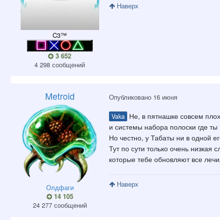
Наверх
C3™
3 652
4 298 сообщений
Metroid
Опубликовано
16 июня
Не, в пятнашке совсем плох
Vaka
и системы набора полоски где ты
Но честно, у Табаты ни в одной е
Тут по сути только очень низкая с
которые тебе обновляют все лечил
Наверх
Олдфаги
14 105
24 277 сообщений