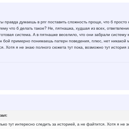
ты правда думаешь в рпг поставить сложность проще, что б просто 
ему что б делать такое? Не, пятнашка, худшая из всех, ответвления
готовая система. А в пятнашке веселило, что они забрали систему
ин бой примерно понимаешь патерн поведения, плюс, нет никакой м
я. Хотя я не знаю полного сюжета тут пока, возможно тут история з
зал:
лько тут интересно следить за историей, а не файтится. Хотя я не 