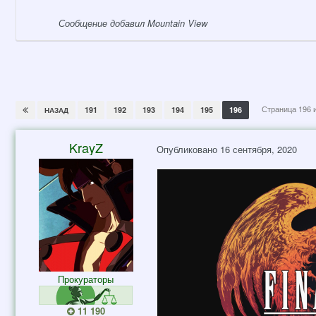
Сообщение добавил Mountain View
Страница 196 
191
192
193
194
195
196
НАЗАД
KrayZ
Опубликовано
16 сентября, 2020
Прокураторы
11 190