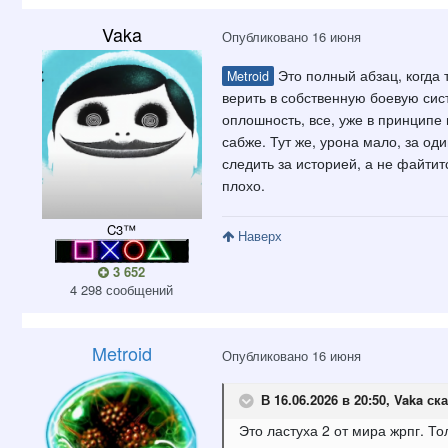
Vaka
Опубликовано
16 июня
Это полный абзац, когда 
Metroid
верить в собственную боевую сист
оплошность, все, уже в принципе 
сабже. Тут же, урона мало, за од
следить за историей, а не файтитс
плохо.
C3™
Наверх
3 652
4 298 сообщений
Metroid
Опубликовано
16 июня
В 16.06.2026 в 20:50,
Vaka
ска
Это ластуха 2 от мира жрпг. То