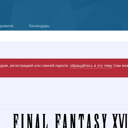
равила
Календарь
одом, регистрацией или сменой пароля,
обращайтесь в эту тему
(там мож