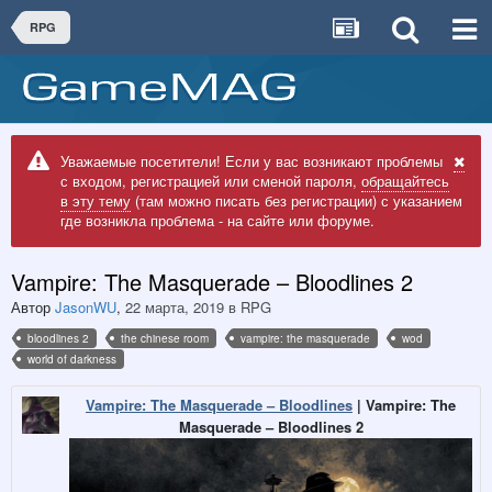
RPG
Уважаемые посетители! Если у вас возникают проблемы
с входом, регистрацией или сменой пароля,
обращайтесь
в эту тему
(там можно писать без регистрации) с указанием
где возникла проблема - на сайте или форуме.
Vampire: The Masquerade – Bloodlines 2
Автор
JasonWU
,
22 марта, 2019
в
RPG
bloodlines 2
the chinese room
vampire: the masquerade
wod
world of darkness
Vampire: The Masquerade – Bloodlines
| Vampire: The
Masquerade – Bloodlines 2