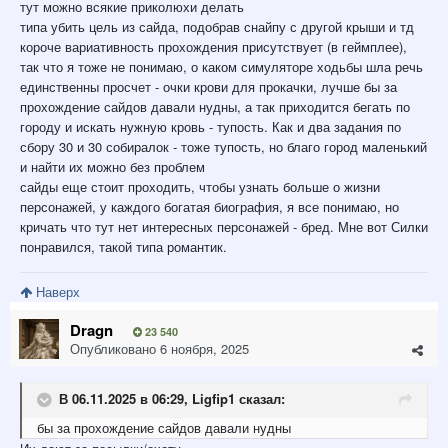
тут можно всякие приколюхи делать
типа убить цель из сайда, подобрав снайпу с другой крыши и тд
короче вариативность прохождения присутствует (в геймплее),
так что я тоже не понимаю, о каком симуляторе ходьбы шла речь
единственны просчет - очки крови для прокачки, лучше бы за
прохождение сайдов давали нудны, а так приходится бегать по
городу и искать нужную кровь - тупость. Как и два задания по
сбору 30 и 30 собиралок - тоже тупость, но благо город маленький
и найти их можно без проблем
сайды еще стоит проходить, чтобы узнать больше о жизни
персонажей, у каждого богатая биография, я все понимаю, но
кричать что тут нет интересных персонажей - бред. Мне вот Силки
понравился, такой типа романтик.
Наверх
Dragn
23 540
Опубликовано
6 ноября, 2025
В 06.11.2025 в 06:29,
Ligfip1
сказал:
бы
за прохождение
сайдов да
вали
ну
дны