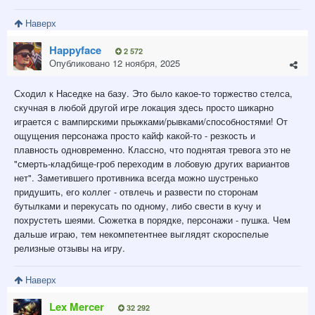
Наверх
Happyface
2 572
Опубликовано
12 ноября, 2025
Сходил к Наседке на базу. Это было какое-то торжество стелса,
скучная в любой другой игре локация здесь просто шикарно
играется с вампирскими прыжками/рывками/способностями! От
ощущения персонажа просто кайф какой-то - резкость и
плавность одновременно. Классно, что поднятая тревога это не
"смерть-кладбище-гроб переходим в лобовую других вариантов
нет". Заметившего противника всегда можно шустренько
придушить, его коллег - отвлечь и развести по сторонам
бутылками и перекусать по одному, либо свести в кучу и
похрустеть шеями. Сюжетка в порядке, персонажи - пушка. Чем
дальше играю, тем некомпетентнее выглядят скороспелые
релизные отзывы на игру.
Наверх
Lex Mercer
32 292