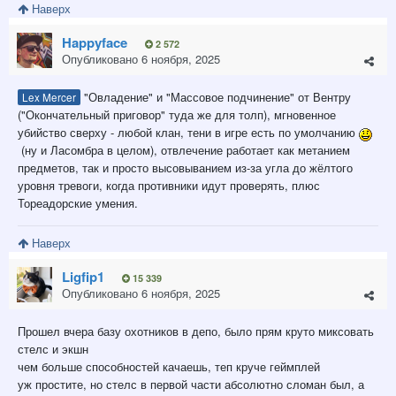
Наверх
Happyface
2 572
Опубликовано
6 ноября, 2025
"Овладение" и "Массовое подчинение" от Вентру
Lex Mercer
("Окончательный приговор" туда же для толп), мгновенное
убийство сверху - любой клан, тени в игре есть по умолчанию
(ну и Ласомбра в целом), отвлечение работает как метанием
предметов, так и просто высовыванием из-за угла до жёлтого
уровня тревоги, когда противники идут проверять, плюс
Тореадорские умения.
Наверх
Ligfip1
15 339
Опубликовано
6 ноября, 2025
Прошел вчера базу охотников в депо, было прям круто миксовать
стелс и экшн
чем больше способностей качаешь, теп круче геймплей
уж простите, но стелс в первой части абсолютно сломан был, а