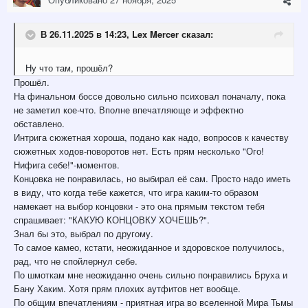
В 26.11.2025 в 14:23,
Lex Mercer
сказал:
Ну что там, прошёл?
Прошёл.
На финальном боссе довольно сильно психовал поначалу, пока
не заметил кое-что. Вполне впечатляюще и эффектно
обставлено.
Интрига сюжетная хороша, подано как надо, вопросов к качеству
сюжетных ходов-поворотов нет. Есть прям несколько "Ого!
Нифига себе!"-моментов.
Концовка не понравилась, но выбирал её сам. Просто надо иметь
в виду, что когда тебе кажется, что игра каким-то образом
намекает на выбор концовки - это она прямым текстом тебя
спрашивает: "КАКУЮ КОНЦОВКУ ХОЧЕШЬ?".
Знал бы это, выбрал по другому.
То самое камео, кстати, неожиданное и здоровское получилось,
рад, что не спойлернул себе.
По шмоткам мне неожиданно очень сильно понравились Бруха и
Бану Хаким. Хотя прям плохих аутфитов нет вообще.
По общим впечатлениям - приятная игра во вселенной Мира Тьмы