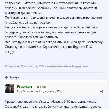
получилась. Уютная, комфортная и атмосферная, с крутыми
персами, интересной боёвкой и большим простором действий
благодаря дисциплинам.
По "тактильным" ощущениям себя в шкуре вампира игре, как это
ни забавно, сейчас нет равных.
Гундёж в обзорах, которые я читал и видел - по большей части
"синдром утёнка" и отзывы людей, которые во время выхода
первого Bloodlines только родились.
Всё, что нужно и чего от неё ждал лично я, игра даёт.
Восьмёрку
Семёрку не пожалел бы. Однозначно перепройду, как DLC
выйдут.
Изменено
28 ноября, 2025
пользователем Happyface
Наверх
Freeman
4 198
Опубликовано
22 декабря, 2025
Прошел сие творение. Игра слабовата. 6/10 поставить можно.
Основной сюжет не плох, побочки халтура прям нудная. Боевка