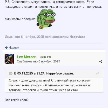
P.S. Способности могут влиять на темперамент жертв. Если
наколдовать страх на противника, а потом его выпить - получишь
очки крови Холерика.
Изменено
6 ноября, 2025
пользователем Happyface
Наверх
Lex Mercer
32 292
Опубликовано
6 ноября, 2025
В 05.11.2025 в 21:24,
Happyface
сказал:
Стелс
- одно удовольствие! Стравливай всех со всеми,
массово манипулируй,
обрушивайся сверх
у,
исчезай в
темноте, отвлекай и грызи отбившихся от стаи
.
Это какой клан?