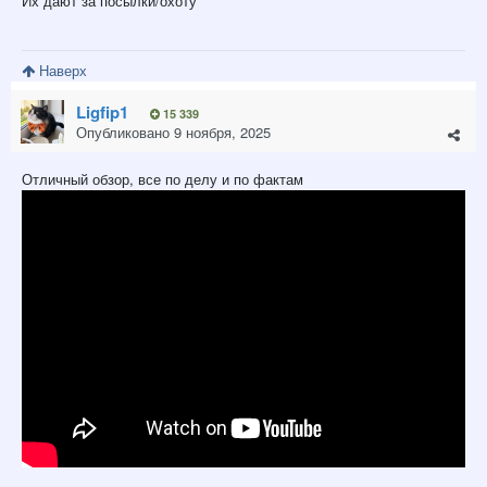
Их дают за посылки/охоту
Наверх
Ligfip1
15 339
Опубликовано
9 ноября, 2025
Отличный обзор, все по делу и по фактам