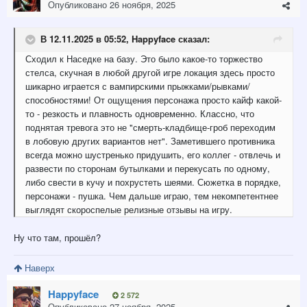
Опубликовано
26 ноября, 2025
В 12.11.2025 в 05:52,
Happyface
сказал:
Сходил к Наседке на базу. Это было какое-то торжество
стелса, скучная в любой другой игре локация здесь просто
шикарно играется с вампирскими прыжками/рывками/
способностями! От ощущения персонажа просто кайф какой-
то - резкость и плавность одновременно. Классно, что
поднятая тревога это не "смерть-кладбище-гроб переходим
в лобовую других вариантов нет". Заметившего противника
всегда можно шустренько придушить, его коллег - отвлечь и
развести по сторонам бутылками и перекусать по одному,
либо свести в кучу и похрустеть шеями. Сюжетка в порядке,
персонажи - пушка. Чем дальше играю, тем некомпетентнее
выглядят скороспелые релизные отзывы на игру.
Ну что там, прошёл?
Наверх
Happyface
2 572
Опубликовано
27 ноября, 2025