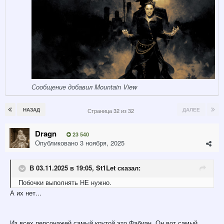
Сообщение добавил Mountain View
НАЗАД
ДАЛЕЕ
Страница 32 из 32
Dragn
23 540
Опубликовано
3 ноября, 2025
В 03.11.2025 в 19:05,
St1Let
сказал:
Побочки выполнять НЕ нужно.
А их нет...
Из всех персонажей самый крутой это Фабиан. Он вот самый