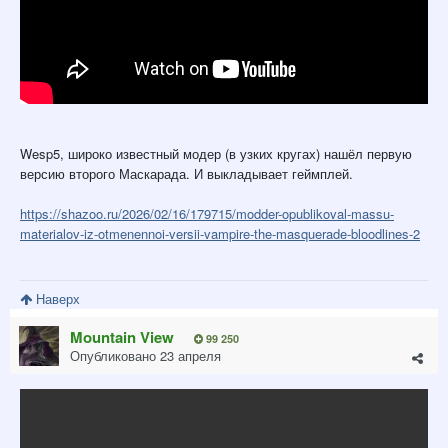
Wesp5, широко известный модер (в узких кругах) нашёл первую
версию второго Маскарада. И выкладывает геймплей.
https://shazoo.ru/2026/02/16/179715/modder-opublikoval-massu-
materialov-iz-otmenennoi-versii-vampire-the-masquerade-bloodlines-2
Наверх
Mountain View
99 250
Опубликовано
23 апреля