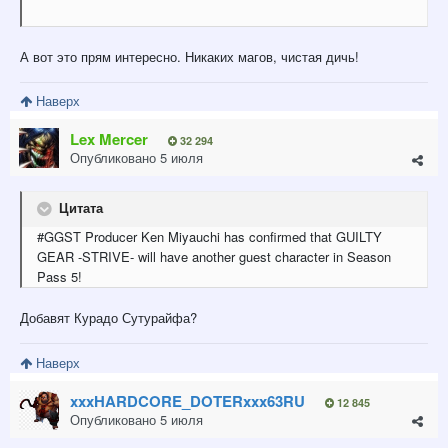
А вот это прям интересно. Никаких магов, чистая дичь!
Наверх
Lex Mercer
32 294
Опубликовано
5 июля
Цитата
#GGST Producer Ken Miyauchi has confirmed that GUILTY
GEAR -STRIVE- will have another guest character in Season
Pass 5!
Добавят Курадо Сутурайфа?
Наверх
xxxHARDCORE_DOTERxxx63RU
12 845
Опубликовано
5 июля