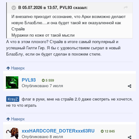
В 05.07.2026 в 13:57,
PVL93
сказал:
И внезапно приходит осознание, что Арки возможно делают
новую БлазБлю....и она будет такой же оказуаленной как
Страйв
Муражки по коже от такой мысли
А что в этом плохого? Страйв в итоге самый популярный и
успешный Гилти Гир. Я бы с удовольствием сыграл в новый
БлазБлу, если он будет сделан в похожем стиле.
Наверх
PVL93
5 559
Опубликовано
7 июля
флаг в руки, мне на страйв 2.0 даже смотреть не хочется,
KrayZ
не то что играть
Наверх
xxxHARDCORE_DOTERxxx63RU
12 845
Опубликовано
8 июля