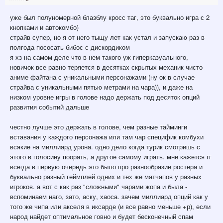
уже был полуномерной блазблу кросс таг, это буквально игра с 2
кнопками и автокомбо)
страйв супер, но я от него тыщу лет как устал и запускаю раз в
полгода пососать бибос с дискордиком
я хз на самом деле что в нем такого уж гиперказуального,
новичок все равно теряется в десятках скрытых механик чисто
аниме файтана с уникальными персонажами (ну ок в случае
страйва с уникальными пятью метрами на чара)), и даже на
низком уровне игры в голове надо держать под десяток опций
развития событий дальше
честно лучше это держать в голове, чем разные тайминги
вставания у каждого персонажа или там чар специфик комбухи
всякие на миллиард урона. одно дело когда турик смотришь с
этого в голосину поорать, а другое самому играть. мне кажется гг
всегда в первую очередь это было про разнообразие ростера и
буквально разный геймплей одних и тех же матчапов у разных
игроков. а вот с как раз "сложными" чарами жопа и была -
вспоминаем наго, зато, аску, хаоса. зачем миллиард опций как у
того же чипа или акселя в иксарде (и все равно меньше +р), если
народ найдет оптимальное говно и будет бесконечный спам