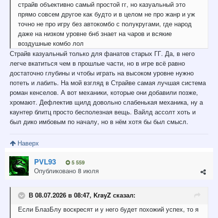
страйв объективно самый простой гг, но казуальный это
прямо совсем другое как будто и в целом не про жанр и уж
точно не про игру без автокомбо с полукругами, где народ
даже на низком уровне бнб знает на чаров и всякие
воздушные комбо лол
Страйв казуальный только для фанатов старых ГГ. Да, в него
легче вкатиться чем в прошлые части, но в игре всё равно
достаточно глубины и чтобы играть на высоком уровне нужно
потеть и лабить. На мой взгляд в Страйве самая лучшая система
роман кенселов. А вот механики, которые они добавили позже,
хромают. Дефлектив щилд довольно слабенькая механика, ну а
каунтер блитц просто бесполезная вещь. Вайлд ассолт хоть и
был дико имбовым по началу, но в нём хотя бы был смысл.
Наверх
PVL93
5 559
Опубликовано
8 июля
В 08.07.2026 в 08:47,
KrayZ
сказал:
Если
БлазБлу воскресят и у него будет похожий успех, то я