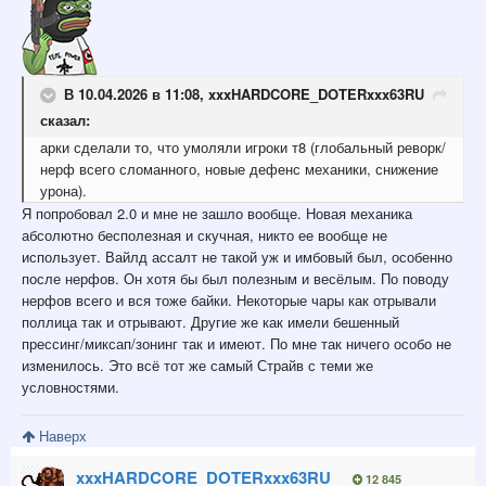
В 10.04.2026 в 11:08,
xxxHARDCORE_DOTERxxx63RU
сказал:
арки сделали то, что умоляли игроки т8 (глобальный реворк/
нерф всего сломанного, новые дефенс механики, снижение
урона).
Я попробовал 2.0 и мне не зашло вообще. Новая механика
абсолютно бесполезная и скучная, никто ее вообще не
использует. Вайлд ассалт не такой уж и имбовый был, особенно
после нерфов. Он хотя бы был полезным и весёлым. По поводу
нерфов всего и вся тоже байки. Некоторые чары как отрывали
поллица так и отрывают. Другие же как имели бешенный
прессинг/миксап/зонинг так и имеют. По мне так ничего особо не
изменилось. Это всё тот же самый Страйв с теми же
условностями.
Наверх
xxxHARDCORE_DOTERxxx63RU
12 845