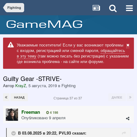
Fighting
Уважаемые посетители! Если у вас возникают проблемы
с входом, регистрацией или сменой пароля,
обращайтесь
в эту тему
(там можно писать без регистрации) с указанием
где возникла проблема - на сайте или форуме.
Guilty Gear -STRIVE-
Автор
KrayZ
,
5 августа, 2019
в
Fighting
НАЗАД
ДАЛЕЕ
Страница 37 из 37
Freeman
4 198
Опубликовано
9 апреля
В 03.08.2025 в 20:22,
PVL93
сказал: