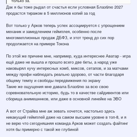
только за.
Дак я бы тоже рыдал от счастья если условная Блазблю 2027
продастся тиражом в 5 миллионов копий за год
Вот только у Арков теперь успех ассоциируется с упрощением
механик и замедлением геймплея, особенно после
многомиллионных продаж ДБФЗ, и этот тренд до сих пор
продолжается на примере Токона
По этой же причине мне, например, куда интереснее Аватар - игра
ещё даже не вышла и прошло всего две беты, а народ уже
наковырял кучу интересных комб, миксов, сетапов, и за матчами
между профи наблюдать реально здорово, от части благодаря
общему темпу и свободы передвижения по экрану
Такие же ощущения мне давала Блазблю за всю свою
соревновательную историю, будь то в качестве сайдивентов или
сборища анимешннков, или даже в основной линейке на ЭВО
А вот от Страйва мне аж зевать хочется, настолько здесь
никакущий геймплей даже на самом высшем уровне в топ-8, и я
не верю что сегодняшняя команда Арков может создать файтинг
хотя бы примерно с такой же глубиной