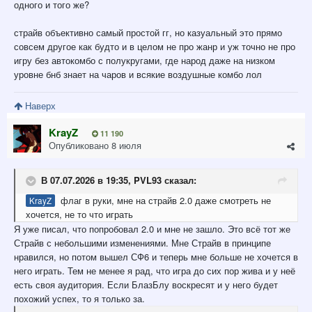
одного и того же?
страйв объективно самый простой гг, но казуальный это прямо
совсем другое как будто и в целом не про жанр и уж точно не про
игру без автокомбо с полукругами, где народ даже на низком
уровне бнб знает на чаров и всякие воздушные комбо лол
Наверх
KrayZ
11 190
Опубликовано
8 июля
В 07.07.2026 в 19:35,
PVL93
сказал:
флаг в руки, мне на страйв 2.0 даже смотреть не
KrayZ
хочется, не то что играть
Я уже писал, что попробовал 2.0 и мне не зашло. Это всё тот же
Страйв с небольшими изменениями. Мне Страйв в принципе
нравился, но потом вышел СФ6 и теперь мне больше не хочется в
него играть. Тем не менее я рад, что игра до сих пор жива и у неё
есть своя аудитория. Если БлазБлу воскресят и у него будет
похожий успех, то я только за.