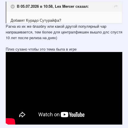
В 05.07.2026 в 10:58,
Lex Mercer
сказал:
Добавят Курадо Сутурайфа?
Рагна из их же блазблу или какой другой популярный чар
напрашивается, тем более для централфикшен вышло длс спустя
10 лет после релиза на днях)
Плиз сузано чтобы это тема была в игре