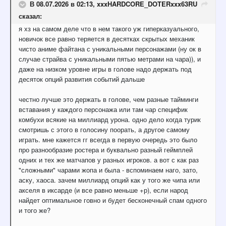
В 08.07.2026 в 02:13,
xxxHARDCORE_DOTERxxx63RU
сказал:
я хз на самом деле что в нем такого уж гиперказуального,
новичок все равно теряется в десятках скрытых механик
чисто аниме файтана с уникальными персонажами (ну ок в
случае страйва с уникальными пятью метрами на чара)), и
даже на низком уровне игры в голове надо держать под
десяток опций развития событий дальше
честно лучше это держать в голове, чем разные тайминги
вставания у каждого персонажа или там чар специфик
комбухи всякие на миллиард урона. одно дело когда турик
смотришь с этого в голосину поорать, а другое самому
играть. мне кажется гг всегда в первую очередь это было
про разнообразие ростера и буквально разный геймплей
одних и тех же матчапов у разных игроков. а вот с как раз
"сложными" чарами жопа и была - вспоминаем наго, зато,
аску, хаоса. зачем миллиард опций как у того же чипа или
акселя в иксарде (и все равно меньше +р), если народ
найдет оптимальное говно и будет бесконечный спам одного
и того же?