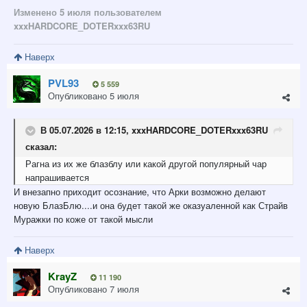
Изменено
5 июля
пользователем
xxxHARDCORE_DOTERxxx63RU
Наверх
PVL93
5 559
Опубликовано
5 июля
В 05.07.2026 в 12:15,
xxxHARDCORE_DOTERxxx63RU
сказал:
Рагна из их же блазблу или какой другой популярный чар
напрашивается
И внезапно приходит осознание, что Арки возможно делают
новую БлазБлю....и она будет такой же оказуаленной как Страйв
Муражки по коже от такой мысли
Наверх
KrayZ
11 190
Опубликовано
7 июля