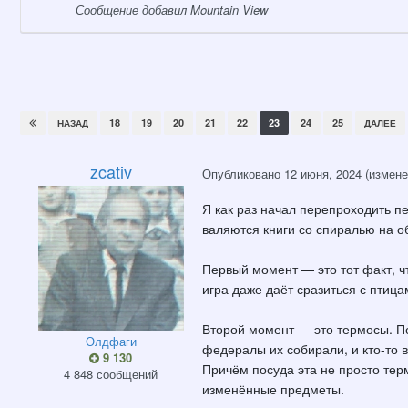
Сообщение добавил Mountain View
18
19
20
21
22
23
24
25
НАЗАД
ДАЛЕЕ
zcativ
Опубликовано
12 июня, 2024
(измене
Я как раз начал перепроходить пе
валяются книги со спиралью на о
Первый момент — это тот факт, ч
игра даже даёт сразиться с птица
Второй момент — это термосы. По
Олдфаги
федералы их собирали, и кто-то в
9 130
Причём посуда эта не просто тер
4 848 сообщений
изменённые предметы.