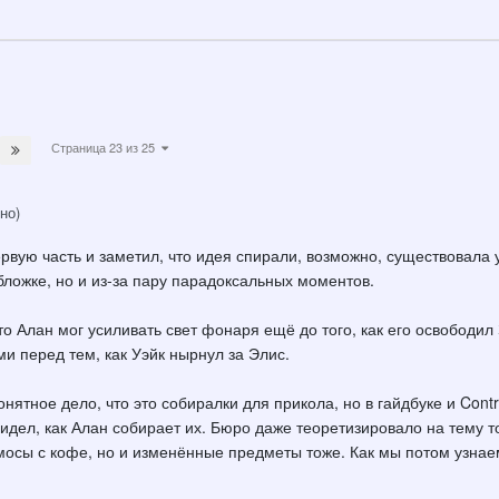
Страница 23 из 25
но)
рвую часть и заметил, что идея спирали, возможно, существовала у
бложке, но и из-за пару парадоксальных моментов.
то Алан мог усиливать свет фонаря ещё до того, как его освободил
ми перед тем, как Уэйк нырнул за Элис.
нятное дело, что это собиралки для прикола, но в гайдбуке и Cont
идел, как Алан собирает их. Бюро даже теоретизировало на тему то
мосы с кофе, но и изменённые предметы тоже. Как мы потом узнае