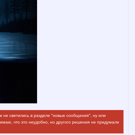
 не светились в разделе "новые сообщения", ну или
имаю, что это неудобно, но другого решения не придумали