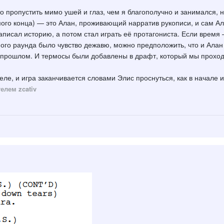
 пропустить мимо ушей и глаз, чем я благополучно и занимался, но 
амого конца) — это Алан, проживающий нарратив рукописи, и сам А
аписал историю, а потом стал играть её протагониста. Если время —
ого раунда было чувство дежавю, можно предположить, что и Алан 
в прошлом. И термосы были добавлены в драфт, который мы прохо
ле, и игра заканчивается словами Элис проснуться, как в начале и
елем zcativ