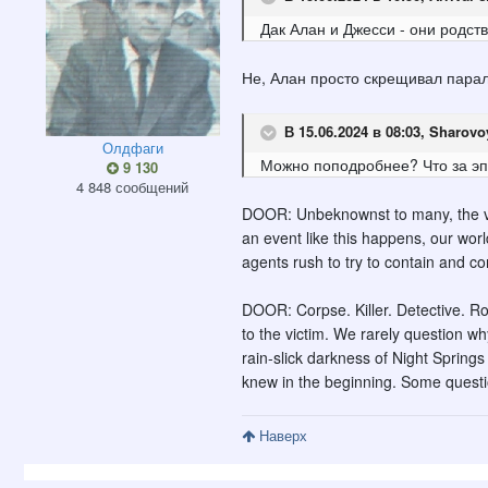
Дак Алан и Джесси - они родств
Не, Алан просто скрещивал парал
В 15.06.2024 в 08:03,
Sharovo
Олдфаги
Можно поподробнее? Что за э
9 130
4 848 сообщений
DOOR: Unbeknownst to many, the veil 
an event like this happens, our wor
agents rush to try to contain and co
DOOR: Corpse. Killer. Detective. Rol
to the victim. We rarely question wh
rain-slick darkness of Night Springs
knew in the beginning. Some questi
Наверх