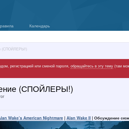
равила
Календарь
ие (СПОЙЛЕРЫ!)
одом, регистрацией или сменой пароля,
обращайтесь в эту тему
(там мож
дение (СПОЙЛЕРЫ!)
ror
Alan Wake’s American Nightmare
|
Alan Wake II
| Обсуждение сюж