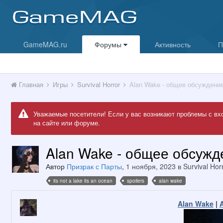
GameMAG.ru
Форумы
Активность
П
Главная
Игры
Survival Horror
Alan Wake - общее обсужден
Уважаемые посетители! Если у вас возникают проблемы с вх
на сайте или форуме.
Alan Wake - общее обсуж
Автор
Призрак с Парты
,
1 ноября, 2023
в
Survival Hor
its not a lake its an ocean
spoilers
alan wake
Alan Wake
|