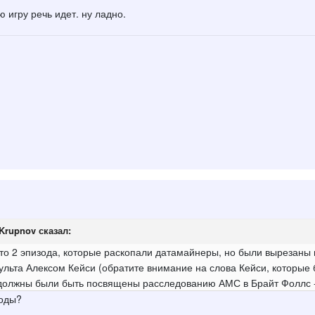
ю игру речь идет. ну ладно.
_Krupnov
сказал:
что 2 эпизода, которые раскопали датамайнеры, но были вырезаны 
ульта Алексом Кейси (обратите внимание на слова Кейси, которые
 должны были
быть посвящены расследованию АМС в Брайт Фоллс - и
зоды?