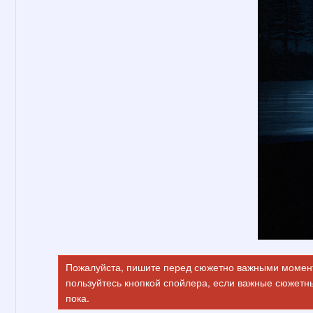
Пожалуйста, пишите перед сюжетно важными момента
пользуйтесь кнопкой спойлера, если важные сюжетн
пока.