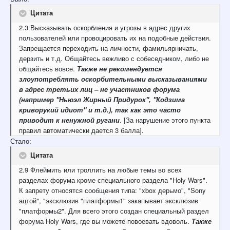
Цитата
2.3 Высказывать оскорбления и угрозы в адрес других
пользователей или провоцировать их на подобные действия.
Запрещается переходить на личности, фамильярничать,
дерзить и т.д. Общайтесь вежливо с собеседником, либо не
общайтесь вовсе.
Также не рекомендуется
злоупотреблять оскорбительными высказываниями
в адрес третьих лиц – не участников форума
(например "Ньюэл Жирный Придурок", "Кодзима
криворукий идиот" и т.д.), так как это часто
приводит к ненужной ругани
. [За нарушение этого пункта
правил автоматически дается 3 балла].
Стало:
Цитата
2.9 Флеймить или троллить на любые темы во всех
разделах форума кроме специального раздела "Holy Wars".
К запрету относятся сообщения типа: "xbox дерьмо", "Sony
ацтой", "эксклюзив "платформы1" закапывает эксклюзив
"платформы2". Для всего этого создан специальный раздел
форума Holy Wars, где вы можете повоевать вдоволь.
Также