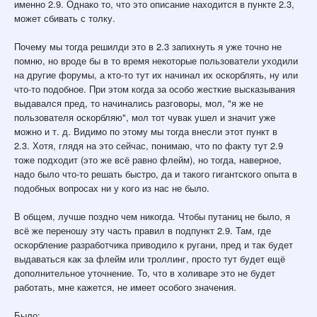
именно 2.9. Однако то, что это описание находится в пункте 2.3,
может сбивать с толку.
Почему мы тогда решилди это в 2.3 запихнуть я уже точно не
помню, но вроде бы в то время некоторые пользователи уходили
на другие форумы, а кто-то тут их начинал их оскорблять, ну или
что-то подобное. При этом когда за особо жесткие высказывания
выдавался пред, то начинались разговоры, мол, "я же не
пользователя оскорбляю", мол тот чувак ушел и значит уже
можно и т. д. Видимо по этому мы тогда внесли этот пункт в
2.3. Хотя, глядя на это сейчас, понимаю, что по факту тут 2.9
тоже подходит (это же всё равно флейм), но тогда, наверное,
надо было что-то решать быстро, да и такого гигантского опыта в
подобных вопросах ни у кого из нас не было.
В общем, лучше поздно чем никогда. Чтобы путаниц не было, я
всё же переношу эту часть правил в подпункт 2.9. Там, где
оскорбление разработчика приводило к ругани, пред и так будет
выдаваться как за флейм или троллинг, просто тут будет ещё
дополнительное уточнение. То, что в холиваре это не будет
работать, мне кажется, не имеет особого значения.
Было: