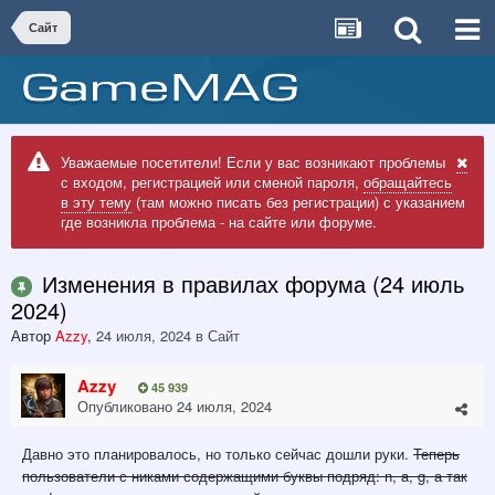
Сайт
Уважаемые посетители! Если у вас возникают проблемы
с входом, регистрацией или сменой пароля,
обращайтесь
в эту тему
(там можно писать без регистрации) с указанием
где возникла проблема - на сайте или форуме.
Изменения в правилах форума (24 июль
2024)
Автор
Azzy
,
24 июля, 2024
в
Сайт
Azzy
45 939
Опубликовано
24 июля, 2024
Давно это планировалось, но только сейчас дошли руки.
Теперь
пользователи с никами содержащими буквы подряд: n, a, g, а так