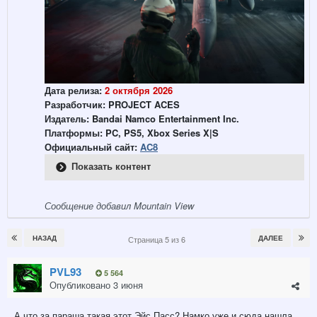
Дата релиза:
2 октября 2026
Разработчик: PROJECT ACES
Издатель: Bandai Namco Entertainment Inc.
Платформы: PC, PS5, Xbox Series X|S
Официальный сайт:
AC8
Показать контент
Сообщение добавил Mountain View
НАЗАД
ДАЛЕЕ
Страница 5 из 6
PVL93
5 564
Опубликовано
3 июня
А что за параша такая этот Эйс Пасс? Намко уже и сюда нашла