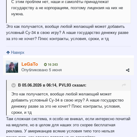
С этим проблем нет, наши и самолёты принадлежат
государству а не корпорациям, поэтому лицензия на них не
нужна.
Это как получается, вообще любой желающий может добавить
условный Су-34 в свою игру? А наше государство денежку разве
за это не хочет? Плюс контракты, условия, сроки, и тд
Наверх
LeGaTo
16 243
Опубликовано
5 июня
В 05.06.2026 в 06:14,
PVL93
сказал:
Это
как получается, вообще любой желающий может
добавить условный Су-34 в свою игру? А наше государство
денежку
разве за это не хочет? Плюс контракты, условия,
сроки, и
тд
Там сложная система, я особо не вникал, если интересно почитай
на медлите, но в целом для наших это скорее бесплатная
реклама. У американцев всякие условия типо того нельзя
показывать как злодеи летают на их самолётах.