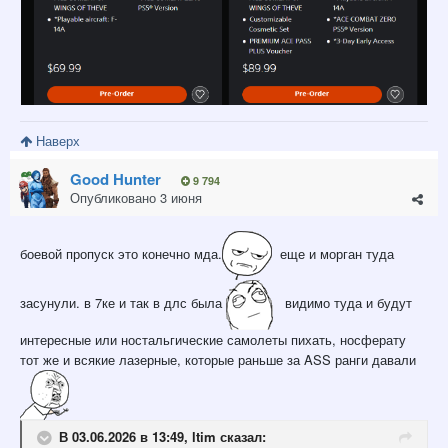
Наверх
Good Hunter
9 794
Опубликовано
3 июня
боевой пропуск это конечно мда.
еще и морган туда
засунули. в 7ке и так в длс была
видимо туда и будут
интересные или ностальгические самолеты пихать, носферату
тот же и всякие лазерные, которые раньше за ASS ранги давали
В 03.06.2026 в 13:49,
ltim
сказал: