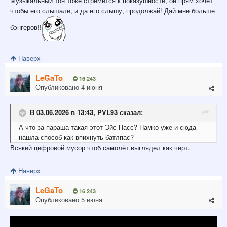
Музыкальный тон тоже стремится к показушности, он прям хочет
чтобы его слышали, и да его слышу, продолжай! Дай мне больше
бэнгеров!!
Наверх
LeGaTo
16 243
Опубликовано
4 июня
В 03.06.2026 в 13:43,
PVL93
сказал:
А что за параша такая этот Эйс Пасс? Намко уже и сюда
нашла способ как впихнуть батлпас?
Всякий цифровой мусор чтоб самолёт выглядел как черт.
Наверх
LeGaTo
16 243
Опубликовано
5 июня