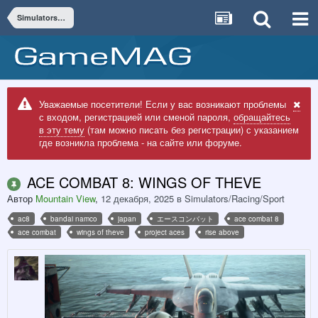
Simulators/Racing/Sport
Уважаемые посетители! Если у вас возникают проблемы
с входом, регистрацией или сменой пароля,
обращайтесь
в эту тему
(там можно писать без регистрации) с указанием
где возникла проблема - на сайте или форуме.
ACE COMBAT 8: WINGS OF THEVE
Автор
Mountain View
,
12 декабря, 2025
в
Simulators/Racing/Sport
ac8
bandai namco
japan
エースコンバット
ace combat 8
ace combat
wings of theve
project aces
rise above