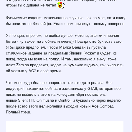
чтобы ты с дивана не летал
Физические издания максимально скучные, как по мне, хотя книгу
бы почитал не без кайфа. Если к нам привезут - возьму наверное.
У японцев, впрочем, не шибко лучше, жетоны, значки и прочая
ботва - ну такое, на любителя очень)) Правда стилбук есть зато.
Я бы даже предпочёл, чтобы Мамка Бандай выпустила
стилбучное издание за пределами Японии (может и будет, хз
пока), тогда бы взял на полку. И там, насколько я вижу, тоже
дают Zero за предзаказ, кодом на бумажке видимо, как было с 5-
ой частью у AC7 в своё время.
Что меня куда больше напрягает, так это дата релиза. Вся
индустрия находится сейчас в заложниках у GTA6, которая всё
никак не выйдет, в итоге на конец сентября поставлены
новые Silent Hill, Onimusha и Control, и буквально через неделю
после всего этого великолепия выходит новый Ace Combat.
Полный трэш.