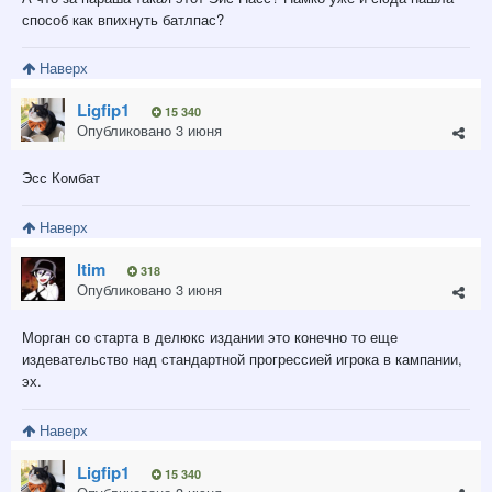
способ как впихнуть батлпас?
Наверх
Ligfip1
15 340
Опубликовано
3 июня
Эсс Комбат
Наверх
ltim
318
Опубликовано
3 июня
Морган со старта в делюкс издании это конечно то еще
издевательство над стандартной прогрессией игрока в кампании,
эх.
Наверх
Ligfip1
15 340