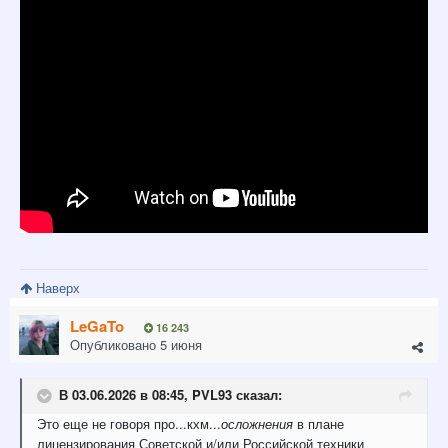
Наверх
LeGaTo
16 243
Опубликовано
5 июня
В 03.06.2026 в 08:45,
PVL93
сказал:
Это
еще
не говоря про...кхм...
осложнения
в плане
лицензирования Советской
и/или Российской
техники