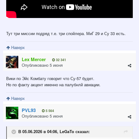
Тут три миссии подряд т.е. три спойлера. МиГ 29 и Су 33 есть.
Наверх
Lex Mercer
32 341
Опубликовано
5 июня
Вики по Эйс Комбату говорит что Су-57 будет.
Но по факту акцент именно на палубнлй авиации.
Наверх
PVL93
5 564
Опубликовано
5 июня
В 05.06.2026 в 04:06,
LeGaTo
сказал: