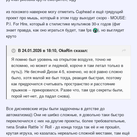
из похожего наверное могу отметить Cuphead и ещё грядущий
проект про мышь, который в этом году выходит скоро - MOUSE:
P.I. For Hire, который в стилистике мультиков 30-х годов (фиг
знает правда, как оно играться будет, там fps
), но выглядит
круто
В 24.01.2026 в 18:10,
OkaRin
сказал:
Я помню был уровень на открытом воздухе, точно не
вспомню, но может и ледяной, короче я там летал только в
путь)). Не бесячий Диззи 4-5, конечно, но всё равно сложно
было, хотя малой же был тогда, реакция быстрая, поэтому
как придрочился считывать пространство и расстояние
прыжков -- приноровился. Разве что, там где секреты были,
порой нет-нет, да падал снова).
Все диснеевские игры были задрочены в детстве до
автоматизма)) Они не шибко сложные, я довольно таки быстро
переключился с них на другие проекты, более требовательные,
типа Snake Rattle ’n’ Roll - до конца тогда так её и не прошёл,
крутая игруха, но казалась нереально сложной местами, там ещё