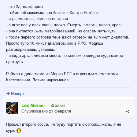
- это 2д платформе
- геймплей максимально близок к Кантри Ретёрнс
- игра сложная, именно сложная
- в игре всё у всех очень плохо. Смерть, смерть, череп, кровь
- она пытается быть метройдеванией, но совсем чуть-чуть
- после первого острова тебе дают отрезок на 10 минут диалогов.
Просто тупо 10 минут диалогов, как в RPG. Ходишь,
разговариваешь, узнаешь.
- иногда арта слишком много, не совсем очевидно куда можно
прыгнуть
Рейман с диалогами из Марио РПГ и игровыми элементами
Кастелвании. Ловите наркоманов!
Наверх
Lex Mercer
32 332
Опубликовано
21 февраля
Прошёл второго босса. Не буду портить сюрприз...жаль, я не
курю