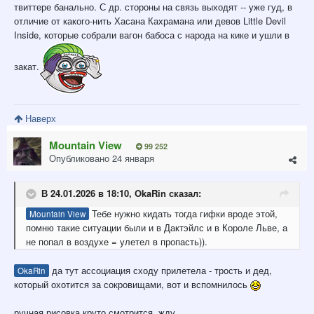
твиттере банально. С др. стороны на связь выходят -- уже гуд, в
отличие от какого-нить Хасана Кахрамана или девов Little Devil
Inside, которые собрали вагон бабоса с народа на кике и ушли в
закат.
Наверх
Mountain View
99 252
Опубликовано
24 января
В 24.01.2026 в 18:10,
OkaRin
сказал:
Тебе нужно кидать тогда гифки вроде этой,
Mountain View
помню такие ситуации были и в Дактэйлс и в Короле Льве, а
не попал в воздухе = улетел в пропасть)).
да тут ассоциация сходу прилетела - трость и дед,
OkaRin
который охотится за сокровищами, вот и вспомнилось
ручная рисовка круто смотрится, жду