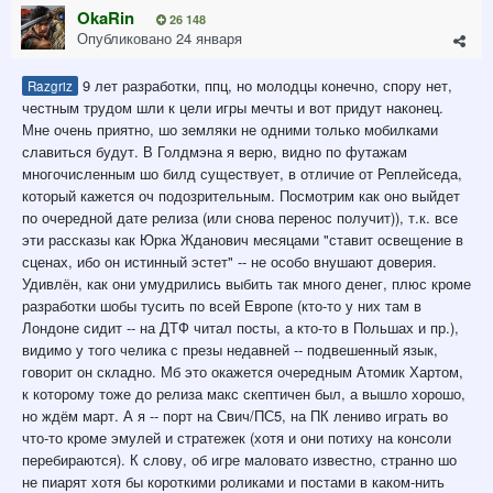
OkaRin
26 148
Опубликовано
24 января
9 лет разработки, ппц, но молодцы конечно, спору нет,
Razgriz
честным трудом шли к цели игры мечты и вот придут наконец.
Мне очень приятно, шо земляки не одними только мобилками
славиться будут. В Голдмэна я верю, видно по футажам
многочисленным шо билд существует, в отличие от Реплейседа,
который кажется оч подозрительным. Посмотрим как оно выйдет
по очередной дате релиза (или снова перенос получит)), т.к. все
эти рассказы как Юрка Жданович месяцами "ставит освещение в
сценах, ибо он истинный эстет" -- не особо внушают доверия.
Удивлён, как они умудрились выбить так много денег, плюс кроме
разработки шобы тусить по всей Европе (кто-то у них там в
Лондоне сидит -- на ДТФ читал посты, а кто-то в Польшах и пр.),
видимо у того челика с презы недавней -- подвешенный язык,
говорит он складно. Мб это окажется очередным Атомик Хартом,
к которому тоже до релиза макс скептичен был, а вышло хорошо,
но ждём март. А я -- порт на Свич/ПС5, на ПК лениво играть во
что-то кроме эмулей и стратежек (хотя и они потиху на консоли
перебираются). К слову, об игре маловато известно, странно шо
не пиарят хотя бы короткими роликами и постами в каком-нить