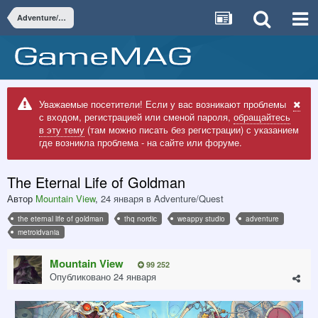
Adventure/Quest
Уважаемые посетители! Если у вас возникают проблемы
с входом, регистрацией или сменой пароля,
обращайтесь
в эту тему
(там можно писать без регистрации) с указанием
где возникла проблема - на сайте или форуме.
The Eternal Life of Goldman
Автор
Mountain View
,
24 января
в
Adventure/Quest
the eternal life of goldman
thq nordic
weappy studio
adventure
metroidvania
Mountain View
99 252
Опубликовано
24 января