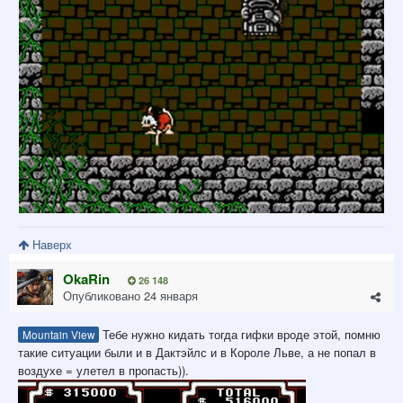
Наверх
OkaRin
26 148
Опубликовано
24 января
Тебе нужно кидать тогда гифки вроде этой, помню
Mountain View
такие ситуации были и в Дактэйлс и в Короле Льве, а не попал в
воздухе = улетел в пропасть)).