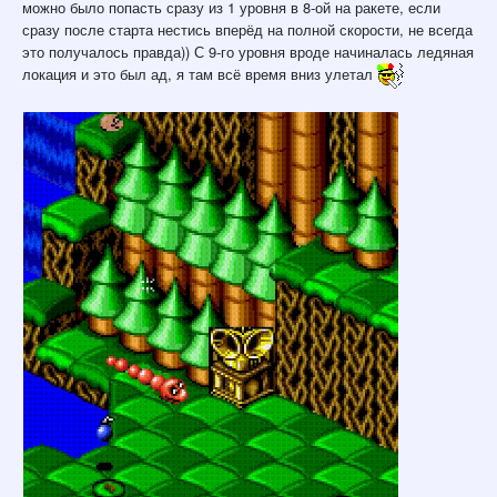
можно было попасть сразу из 1 уровня в 8-ой на ракете, если
сразу после старта нестись вперёд на полной скорости, не всегда
это получалось правда)) С 9-го уровня вроде начиналась ледяная
локация и это был ад, я там всё время вниз улетал