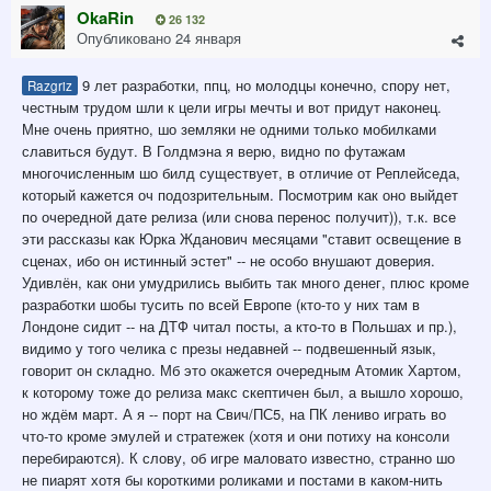
OkaRin
26 132
Опубликовано
24 января
9 лет разработки, ппц, но молодцы конечно, спору нет,
Razgriz
честным трудом шли к цели игры мечты и вот придут наконец.
Мне очень приятно, шо земляки не одними только мобилками
славиться будут. В Голдмэна я верю, видно по футажам
многочисленным шо билд существует, в отличие от Реплейседа,
который кажется оч подозрительным. Посмотрим как оно выйдет
по очередной дате релиза (или снова перенос получит)), т.к. все
эти рассказы как Юрка Жданович месяцами "ставит освещение в
сценах, ибо он истинный эстет" -- не особо внушают доверия.
Удивлён, как они умудрились выбить так много денег, плюс кроме
разработки шобы тусить по всей Европе (кто-то у них там в
Лондоне сидит -- на ДТФ читал посты, а кто-то в Польшах и пр.),
видимо у того челика с презы недавней -- подвешенный язык,
говорит он складно. Мб это окажется очередным Атомик Хартом,
к которому тоже до релиза макс скептичен был, а вышло хорошо,
но ждём март. А я -- порт на Свич/ПС5, на ПК лениво играть во
что-то кроме эмулей и стратежек (хотя и они потиху на консоли
перебираются). К слову, об игре маловато известно, странно шо
не пиарят хотя бы короткими роликами и постами в каком-нить