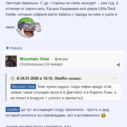
твиттере банально. С др. стороны на связь выходят -- уже гуд, в
отличие от какого-нить Хасана Кахрамана или девов Little Devil
Inside, которые собрали вагон бабоса с народа на кике и ушли в
закат.
Наверх
Mountain View
99 250
Опубликовано
24 января
В 24.01.2026 в 18:10,
OkaRin
сказал:
Тебе нужно кидать тогда гифки вроде этой,
Mountain View
помню такие ситуации были и в Дактэйлс и в Короле Льве, а
не попал в воздухе = улетел в пропасть)).
да тут ассоциация сходу прилетела - трость и дед,
OkaRin
который охотится за сокровищами, вот и вспомнилось
ручная рисовка круто смотрится, жду