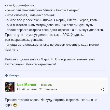
- это 2д платформе
- геймплей максимально близок к Кантри Ретёрнс
- игра сложная, именно сложная
- в игре всё у всех очень плохо. Смерть, смерть, череп, кровь
- она пытается быть метройдеванией, но совсем чуть-чуть
- после первого острова тебе дают отрезок на 10 минут диалогов.
Просто тупо 10 минут диалогов, как в RPG. Ходишь,
разговариваешь, узнаешь.
- иногда арта слишком много, не совсем очевидно куда можно
прыгнуть
Рейман с диалогами из Марио РПГ и игровыми элементами
Кастелвании. Ловите наркоманов!
Наверх
Lex Mercer
32 292
Опубликовано
21 февраля
Прошёл второго босса. Не буду портить сюрприз...жаль, я не
курю