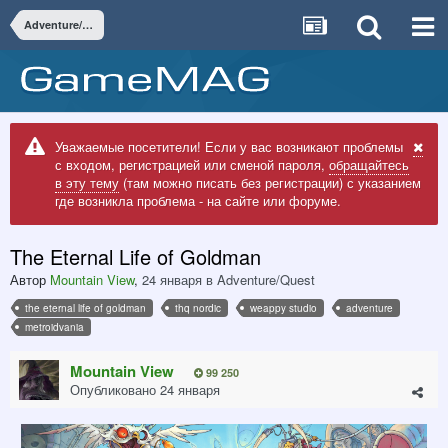
Adventure/Quest
Уважаемые посетители! Если у вас возникают проблемы
с входом, регистрацией или сменой пароля,
обращайтесь
в эту тему
(там можно писать без регистрации) с указанием
где возникла проблема - на сайте или форуме.
The Eternal Life of Goldman
Автор
Mountain View
,
24 января
в
Adventure/Quest
the eternal life of goldman
thq nordic
weappy studio
adventure
metroidvania
Mountain View
99 250
Опубликовано
24 января