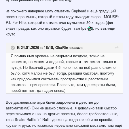
из похожего наверное могу отметить Cuphead и ещё грядущий
проект про мышь, который в этом году выходит скоро - MOUSE:
P.I. For Hire, который в стилистике мультиков 30-х годов (фиг
знает правда, как оно играться будет, там fps
), но выглядит
круто
В 24.01.2026 в 18:10,
OkaRin
сказал:
Я помню был уровень на открытом воздухе, точно не
вспомню, но может и ледяной, короче я там летал только в
путь)). Не бесячий Диззи 4-5, конечно, но всё равно сложно
было, хотя малой же был тогда, реакция быстрая, поэтому
как придрочился считывать пространство и расстояние
прыжков -- приноровился. Разве что, там где секреты были,
порой нет-нет, да падал снова).
Все диснеевские игры были задрочены в детстве до
автоматизма)) Они не шибко сложные, я довольно таки быстро
переключился с них на другие проекты, более требовательные,
типа Snake Rattle ’n’ Roll - до конца тогда так её и не прошёл,
крутая игруха, но казалась нереально сложной местами, там ещё