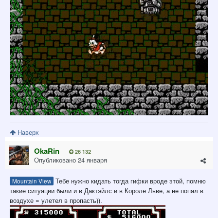
Наверх
OkaRin
26 132
Опубликовано
24 января
Тебе нужно кидать тогда гифки вроде этой, помню
Mountain View
такие ситуации были и в Дактэйлс и в Короле Льве, а не попал в
воздухе = улетел в пропасть)).