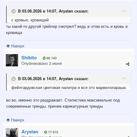
В 03.06.2026 в 14:07,
Arystan
сказал:
с
кровью, кровищ
е
й
ты какой-то другой трейлер смотрел? ведь в этом есть и кровь и
кровища
Наверх
Shibito
66 143
Опубликовано
3 июня
В 03.06.2026 в 14:07,
Arystan
сказал:
фейлгардовская
цветовая палитра и вся это марвелопараша
во во, именно это раздражает. Стилистика максимально под
современные тренды, причем карикатурные тренды
Наверх
Arystan
17 610