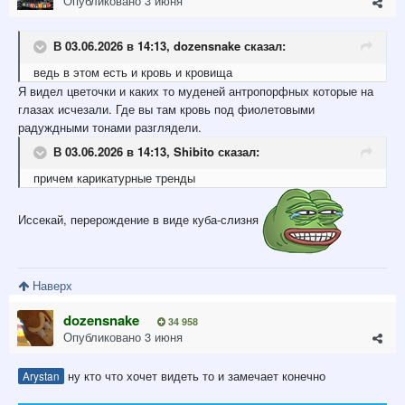
Опубликовано
3 июня
В 03.06.2026 в 14:13,
dozensnake
сказал:
ведь в этом есть и кровь и кровища
Я видел цветочки и каких то муденей антропорфных которые на
глазах исчезали. Где вы там кровь под фиолетовыми
радуждными тонами разглядели.
В 03.06.2026 в 14:13,
Shibito
сказал:
причем карикатурные тренды
Иссекай, перерождение в виде куба-слизня
Наверх
dozensnake
34 958
Опубликовано
3 июня
ну кто что хочет видеть то и замечает конечно
Arystan