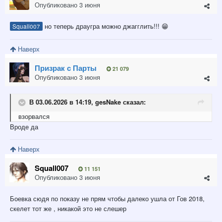
Опубликовано
3 июня
но теперь драугра можно джагглить!!!
Squall007
😁
Наверх
Призрак с Парты
21 079
Опубликовано
3 июня
В 03.06.2026 в 14:19,
gesNake
сказал:
взорвался
Вроде да
Наверх
Squall007
11 151
Опубликовано
3 июня
Боевка сюдя по показу не прям чтобы далеко ушла от Гов 2018,
скелет тот же , никакой это не слешер