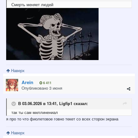
Смерть
меняет
людей
Наверх
Arein
6 411
Опубликовано
3 июня
В 03.06.2026 в 13:41,
Ligfip1
сказал:
так ты сам миллинениал
я про то что фиолетовое говно текет со всех сторон экрана
Наверх