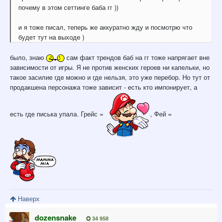
почему в этом сеттинге баба гг ))
и я тоже писал, теперь же аккуратно жду и посмотрю что
будет тут на выходе )
было, знаю
сам факт трендов баб на гг тоже напрягает вне
зависимости от игры. Я не против женских героев ни капельки, но
такое засилие где можно и где нельзя, это уже перебор. Но тут от
продакшена персонажа тоже зависит - есть кто импонирует, а
есть где писька упала. Грейс =
, Фей =
Наверх
dozensnake
34 958