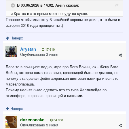
В 03.06.2026 в 14:02,
Arein
сказал:
и Кратос в это время моет посуду на кухне.
Главное чтобы молоко у ближайшей коровы не доил, а то были в
истории 2018 года прецеденты
:)
Наверх
Arystan
17 610
Опубликовано
3 июня
Баба то в принципе ладно, игра про Бога Войны, ок - Жену Бога
Войны, которая сама типа воин, красавицей быть не должна, но
почему эта сраная фейлгардовская цветовая палитра и вся это
марвелопараша.
Почему нельзя было сделать что то типа Хеллблейда по
атмосфере, с кровью, кровищей и кишками.
Наверх
dozensnake
34 958
Опубликовано
3 июня