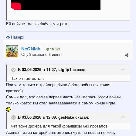
Ей сейчас только бабу ягу играть...
Наверх
NeONich
16 622
Опубликовано
3 июня
В 03.06.2026 в 11:27,
Ligfip1
сказал:
Так он там есть
…
При чем только в трейлере было 3 бога войны (включая
кратоса)).
Самый лол, что самая первая часть называлась богом войны,
только кратос им стал ааааааааааааж в самом конце игры.
В 03.06.2026 в 12:09,
gesNake
сказал:
чет тоже
дохера для такой франшизы без провало
в
Асеншн, из-за которой сантамоника чуть не пошла по миру