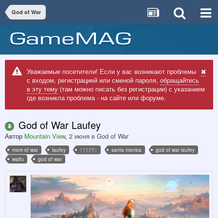
God of War
Уважаемые посетители! Если у вас возникают проблемы
с входом, регистрацией или сменой пароля,
обращайтесь
в эту тему
(там можно писать без регистрации) с указанием
где возникла проблема - на сайте или форуме.
God of War Laufey
Автор
Mountain View
,
2 июня
в
God of War
mom of war
laufey
ᛚᚨᚢᚠᛖᛁ
santa monica
god of war laufey
waifu
god of war