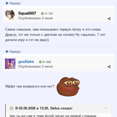
Наверх
Squall007
11 151
Опубликовано
3 июня
Самое смешное, нам показывают первую битву и это снова
Драугр, тот же только с цветком на голове) Ну серьезно, 7 лет
делали игру и тот же враг))
Наверх
gesNake
21 022
Опубликовано
3 июня
Яффе там взорвался или нет?
В 03.06.2026 в 13:35,
Gefus
сказал:
бро ты же сам в теме йотей писал на первой странице