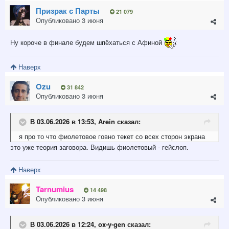
Призрак с Парты
21 079
Опубликовано
3 июня
Ну короче в финале будем шпёхаться с Афиной
Наверх
Ozu
31 842
Опубликовано
3 июня
В 03.06.2026 в 13:53,
Arein
сказал:
я про то что фиолетовое говно текет со всех сторон экрана
это уже теория заговора. Видишь фиолетовый - гейслоп.
Наверх
Tarnumius
14 498
Опубликовано
3 июня
В 03.06.2026 в 12:24,
ox-y-gen
сказал: