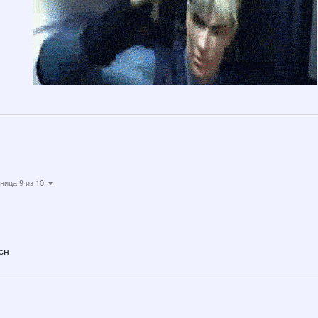
ница 9 из 10
сн