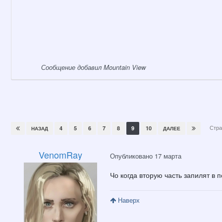
Сообщение добавил Mountain View
Стра
4
5
6
7
8
9
10
НАЗАД
ДАЛЕЕ
VenomRay
Опубликовано
17 марта
Чо когда вторую часть запилят в п
Наверх