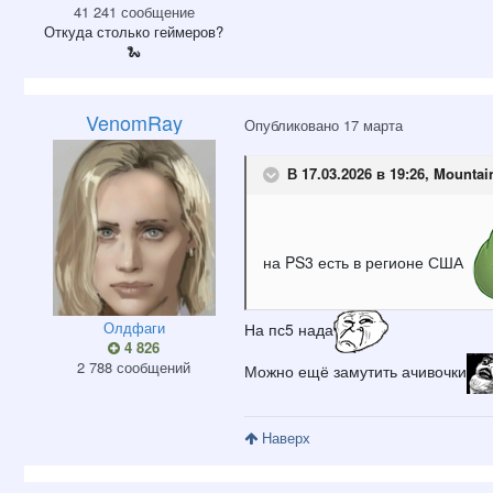
41 241 сообщение
Откуда
столько геймеров?
🐍
VenomRay
Опубликовано
17 марта
В 17.03.2026 в 19:26,
Mountai
на PS3 есть в регионе США
Олдфаги
На пс5 нада
4 826
2 788 сообщений
Можно ещё замутить ачивочки
Наверх