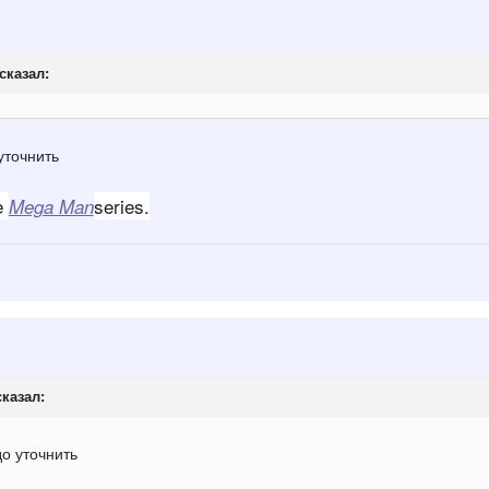
сказал:
 уточнить
he
series.
Mega Man
казал:
до уточнить