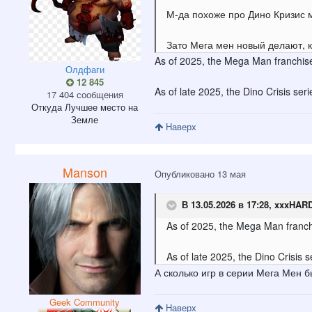
М-да похоже про Дино Кризис 
Зато Мега мен новый делают, 
As of 2025, the Mega Man franchise 
Олдфаги
12 845
As of late 2025, the Dino Crisis ser
17 404 сообщения
Откуда
Лучшее место на
Земле
Наверх
Manson
Опубликовано
13 мая
В 13.05.2026 в 17:28,
xxxHAR
As of 2025, the Mega Man franchi
As of late 2025, the Dino Cris
is 
А сколько игр в серии Мега Мен
Geek Community
Наверх