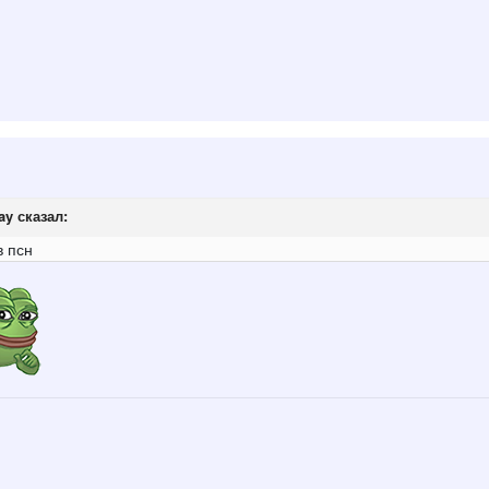
ay
сказал:
в псн