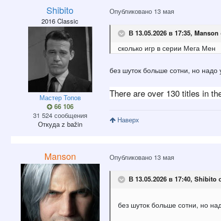
Shibito
Опубликовано
13 мая
2016 Classic
В 13.05.2026 в 17:35,
Manson
сколько
игр в
сер
ии Мега
Ме
н
без шуток больше сотни, но надо
There are over 130 titles in t
Мастер Топов
66 106
31 524 сообщения
Наверх
Откуда
z bažin
Manson
Опубликовано
13 мая
В 13.05.2026 в 17:40,
Shibito
с
без шуток больше сотни, но на