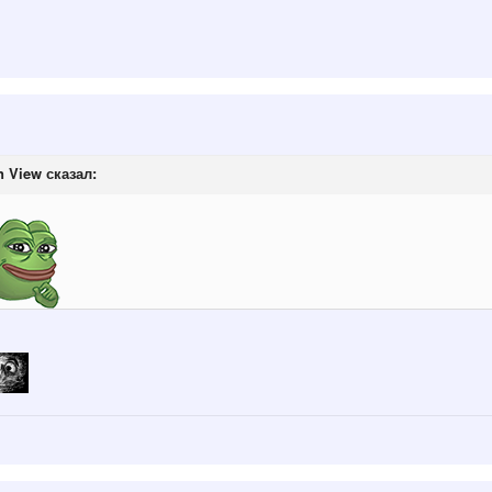
n View
сказал: