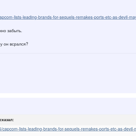
pcom-lists-leading-brands-for-sequels-remakes-ports-etc-as-devil-ma
жно забыть.
му он всрался?
сказал:
capcom-lists-leading-brands-for-sequels-remakes-ports-etc-as-devil-