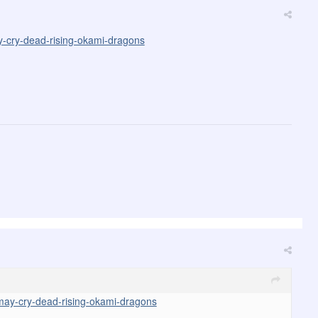
y-cry-dead-rising-okami-dragons
may-cry-dead-rising-okami-dragons