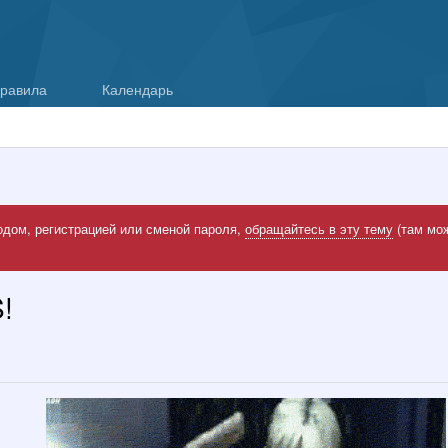
равила
Календарь
одом, регистрацией или сменой пароля,
обращайтесь в эту тему
(там мож
!