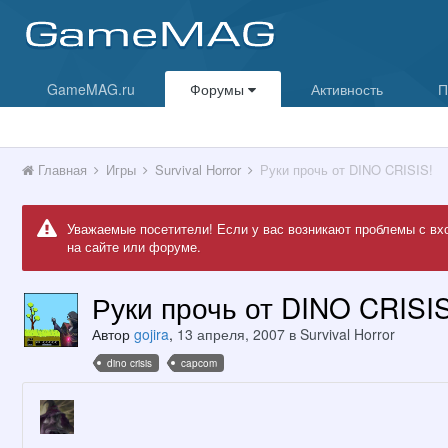
GameMAG.ru
Форумы
Активность
П
Главная
Игры
Survival Horror
Руки прочь от DINO CRISIS!
Уважаемые посетители! Если у вас возникают проблемы с вх
на сайте или форуме.
Руки прочь от DINO CRISIS
Автор
gojira
,
13 апреля, 2007
в
Survival Horror
dino crisis
capcom