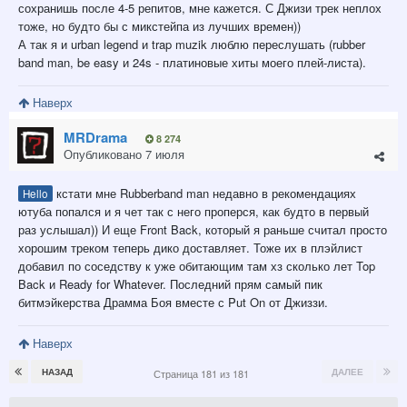
сохранишь после 4-5 репитов, мне кажется. С Джизи трек неплох
тоже, но будто бы с микстейпа из лучших времен))
А так я и urban legend и trap muzik люблю переслушать (rubber
band man, be easy и 24s - платиновые хиты моего плей-листа).
Наверх
MRDrama
8 274
Опубликовано
7 июля
кстати мне Rubberband man недавно в рекомендациях
Hello
ютуба попался и я чет так с него проперся, как будто в первый
раз услышал)) И еще Front Back, который я раньше считал просто
хорошим треком теперь дико доставляет. Тоже их в плэйлист
добавил по соседству к уже обитающим там хз сколько лет Top
Back и Ready for Whatever. Последний прям самый пик
битмэйкерства Драмма Боя вместе с Put On от Джиззи.
Наверх
НАЗАД
ДАЛЕЕ
Страница 181 из 181