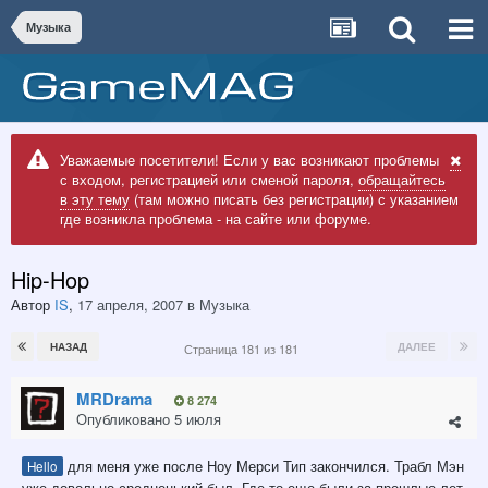
Музыка
Уважаемые посетители! Если у вас возникают проблемы
с входом, регистрацией или сменой пароля,
обращайтесь
в эту тему
(там можно писать без регистрации) с указанием
где возникла проблема - на сайте или форуме.
Hip-Hop
Автор
IS
,
17 апреля, 2007
в
Музыка
НАЗАД
ДАЛЕЕ
Страница 181 из 181
MRDrama
8 274
Опубликовано
5 июля
для меня уже после Ноу Мерси Тип закончился. Трабл Мэн
Hello
уже довольно средненький был. Где то еще были за прошлые лет