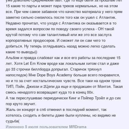
15 какие то парты и может пара треков нормальных, но на этом
все. При чем самое забавное что качество материала у него прям
заметно сильно снизилось после того как он ушел с Атлантик.
Недавно прочитал, что уходя с Атлантика он оказывается в то
время задался вопросом по поводу своего успеха - ОН такой
крутой потому что сам талантливый или же это все заслуга
корпоративных продюсеров. И сможет ли он сам чего то
добиться. Ну теперь оглядываясь назад можно легко сделать
какие то выводы))
Альбом и правда слабоват как и все его работы за последние 15
лет. Хотя Let Em Know вроде как локальным хитом стал и даже
до 33 строчки биллборда допрыгал. Старичок тряхнул
напоследок) Мне Dope Boys Academy больше всего понравился,
но и то за счет ностальгических чувств. Все таки на одном трэке
ТИП, Пэйн, Джиззи и 2Цепи да еще и продакшен от Монтэя. Такая
смесь ненадолго возвращает куда то в конец 00х.
А так переслушиваю периодически Кинг и Пэйпер Трэйл и до сих
пор круто звучит.
Жаль он концерт в спб отменил в последний момент, так
хотелось сходить и билеты даже были куплены, но видимо не
судьба(
Изменено
5 июля
пользователем MRDrama