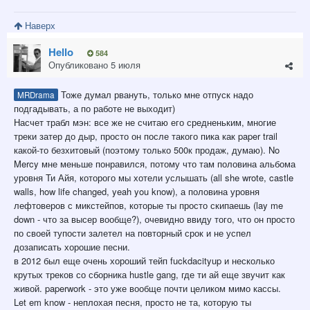
Наверх
Hello
584
Опубликовано
5 июля
Тоже думал рвануть, только мне отпуск надо
MRDrama
подгадывать, а по работе не выходит)
Насчет трабл мэн: все же не считаю его средненьким, многие
треки затер до дыр, просто он после такого пика как paper trail
какой-то безхитовый (поэтому только 500к продаж, думаю). No
Mercy мне меньше понравился, потому что там половина альбома
уровня Ти Айя, которого мы хотели услышать (all she wrote, castle
walls, how life changed, yeah you know), а половина уровня
лефтоверов с микстейпов, которые ты просто скипаешь (lay me
down - что за высер вообще?), очевидно ввиду того, что он просто
по своей тупости залетел на повторный срок и не успел
дозаписать хорошие песни.
в 2012 был еще очень хороший тейп fuckdacityup и несколько
крутых треков со сборника hustle gang, где ти ай еще звучит как
живой. paperwork - это уже вообще почти целиком мимо кассы.
Let em know - неплохая песня, просто не та, которую ты