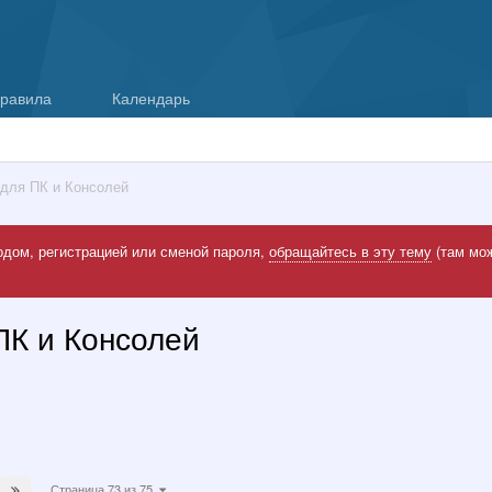
равила
Календарь
для ПК и Консолей
одом, регистрацией или сменой пароля,
обращайтесь в эту тему
(там мож
ПК и Консолей
Страница 73 из 75