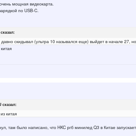
 очень мощная видеокарта.
зарядкой по USB-C.
сказал:
ы давно скидывал (ультра 10 назывался еще) выйдет в начале 27, н
 китая
U
сказал:
из китая
ул, там было написано, что HKC ргб минилед Q3 в Китае запускаетс