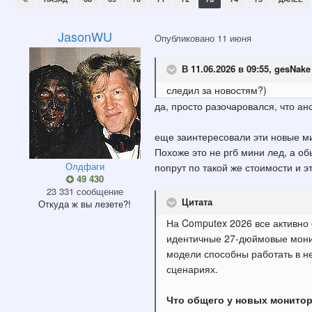
JasonWU
Опубликовано
11 июня
В 11.06.2026 в 09:55,
gesNake
следил
за новостям?)
да, просто разочаровался, что ан
еще заинтересовали эти новые м
Похоже это не ргб мини лед, а об
Олдфаги
попрут по такой же стоимости и 
49 430
23 331 сообщение
Цитата
Откуда
ж вы лезете?!
На Computex 2026 все активно 
идентичные 27-дюймовые монит
модели способны работать в н
сценариях.
Что общего у новых монитор