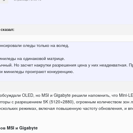
сказал:
онсировали оледы только на волед.
иниледы на одинаковой матрице.
ычный. Но засчет накрутки разрешения цена у них неадекватная. П
эти миниледы проиграют конкуренцию.
обсуждали OLED, но MSI и Gigabyte решили напомнить, что Mini-L
оры с разрешением 5K (5120×2880), огромным количеством зон л
ескольких режимах, включая повышенную частоту обновления, и в
ов MSI и Gigabyte