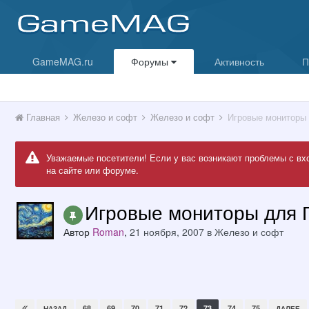
GameMAG.ru
Форумы
Активность
П
Главная
Железо и софт
Железо и софт
Игровые мониторы 
Уважаемые посетители! Если у вас возникают проблемы с вх
на сайте или форуме.
Игровые мониторы для 
Автор
Roman
,
21 ноября, 2007
в
Железо и софт
68
69
70
71
72
73
74
75
НАЗАД
ДАЛЕЕ