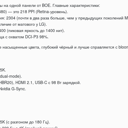
ы на одной панели от BOE. Главные характеристики:
0) — это 218 PPI (Retina-уровень).
ия: 2304 (почти в два раза больше, чем у предыдущих поколений Mi
личие от матового у LG).
00 (пиковая яркость до 1400 нит).
ца с охватом DCI-P3 98%.
 насыщенные цвета, глубокий чёрный и лучше справляется с bloom
 5K.
dual-mode).
UHBR20), HDMI 2.1, USB-C с 98 Вт зарядкой.
vidia G-Sync.
5K (с разгоном до 180 Гц).