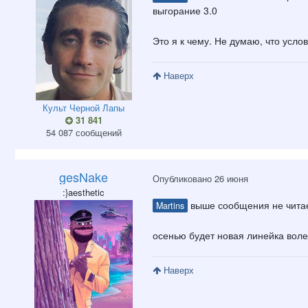
выгорание 3.0
Это я к чему. Не думаю, что усло
Наверх
Культ Черной Лапы
31 841
54 087 сообщений
gesNake
Опубликовано
26 июня
:}aesthetic
выше сообщения не чит
Martins
осенью будет новая линейка вол
Наверх