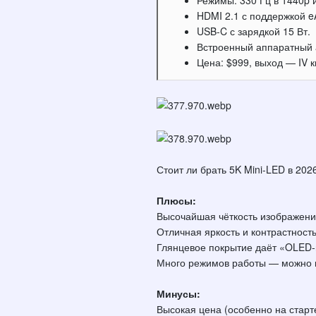
Режимы: 330 Гц в 1440p и
HDMI 2.1 с поддержкой 
USB-C с зарядкой 15 Вт.
Встроенный аппаратный 
Цена: $999, выход — IV к
Стоит ли брать 5K Mini-LED в 202
Плюсы:
Высочайшая чёткость изображения
Отличная яркость и контрастност
Глянцевое покрытие даёт «OLED
Много режимов работы — можно в
Минусы:
Высокая цена (особенно на старте