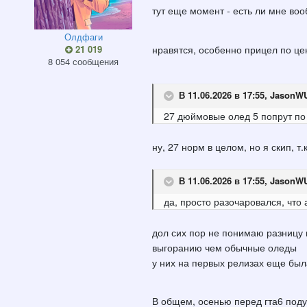
тут еще момент - есть ли мне во
Олдфаги
нравятся, особенно прицел по це
21 019
8 054 сообщения
В 11.06.2026 в 17:55,
JasonW
27 дюймовые олед 5 попрут
по
ну, 27 норм в целом, но я скип, т
В 11.06.2026 в 17:55,
JasonW
да, просто разочаровался, что
дол сих пор не понимаю разницу 
выгоранию чем обычные оледы
у них на первых релизах еще был
В общем, осенью перед гта6 по