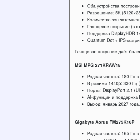
Оба устройства построен
Разрешение: 5K (5120×288
Количество зон затемнен
Глянцевое покрытие (в от
Поддержка DisplayHDR 14
Quantum Dot + IPS-матри
Глянцевое покрытие даёт более
MSI MPG 271KRAW18
Родная частота: 180 Гц в
В режиме 1440p: 330 Гц (
Порты: DisplayPort 2.1 (
AI-функции и поддержка N
Выход: январь 2027 года.
Gigabyte Aorus FM275K16P
Родная частота: 165 Гц в 