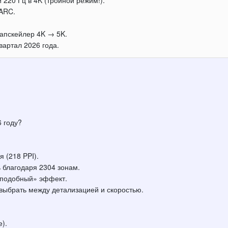
 220 Гц в 4K (тройной режим!).
eARC.
апскейлер 4K → 5K.
вартал 2026 года.
6 году?
 (218 PPI).
ь благодаря 2304 зонам.
-подобный» эффект.
ыбрать между детализацией и скоростью.
).