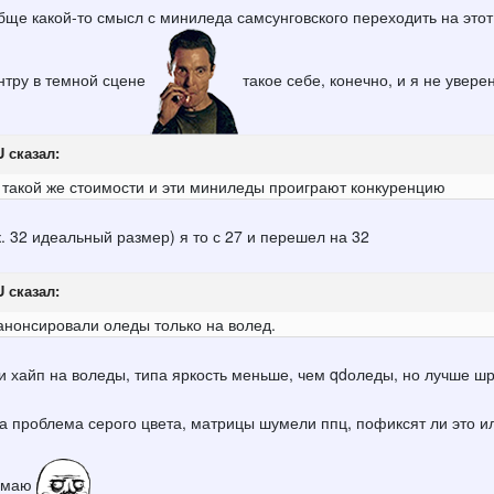
обще какой-то смысл с миниледа самсунговского переходить на эт
нтру в темной сцене
такое себе, конечно, и я не увер
U
сказал:
 такой же стоимости и эти миниледы проиграют конкуренцию
.к. 32 идеальный размер) я то с 27 и перешел на 32
U
сказал:
 анонсировали оледы только на волед.
и хайп на воледы, типа яркость меньше, чем qdоледы, но лучше шр
а проблема серого цвета, матрицы шумели ппц, пофиксят ли это ил
думаю