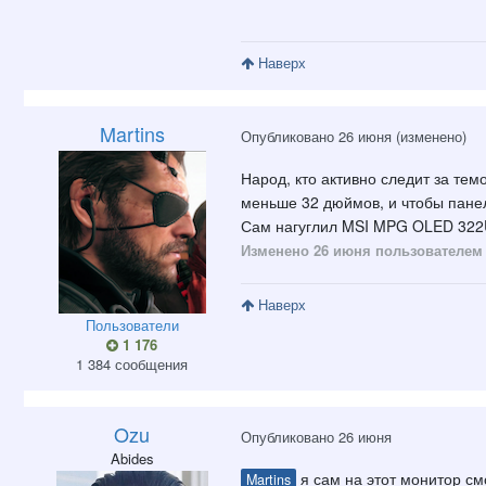
Наверх
Martins
Опубликовано
26 июня
(изменено)
Народ, кто активно следит за тем
меньше 32 дюймов, и чтобы панел
Сам нагуглил MSI MPG OLED 322U
Изменено
26 июня
пользователем 
Наверх
Пользователи
1 176
1 384 сообщения
Ozu
Опубликовано
26 июня
Abides
я сам на этот монитор с
Martins