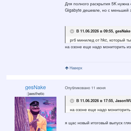
Для полного раскрытия 5K нужна
Gigabyte дешевле, но с меньшей 
В 11.06.2026 в 09:55,
gesNake
ргб минилед от hkc, который т
на озоне еще надо мониторить из
Наверх
gesNake
Опубликовано
11 июня
:}aesthetic
В 11.06.2026 в 17:55,
JasonW
на озоне еще надо мониторить 
я щас новый итоговый выпуск глян