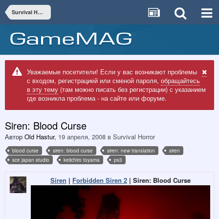
Survival Horror
Уважаемые посетители! Если у вас возникают проблемы
с входом, регистрацией или сменой пароля,
обращайтесь
в эту тему
(там можно писать без регистрации) с указанием
где возникла проблема - на сайте или форуме.
Siren: Blood Curse
Автор
Old Hastur
,
19 апреля, 2008
в
Survival Horror
blood curse
siren: blood curse
siren: new translation
siren
sce japan studio
keiichiro toyama
ps3
Siren
|
Forbidden Siren 2
| Siren: Blood Curse