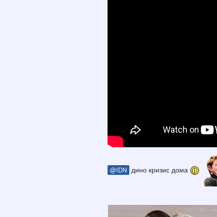
дино кризис дома
@IDN