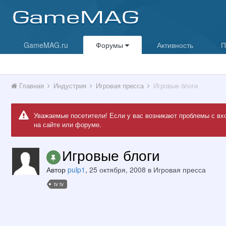
GameMAG.ru
Форумы
Активность
П
Главная
Индустрия
Игровая пресса
Игровые блоги
Уважаемые посетители! Если у вас возникают проблемы с вх
на сайте или форуме.
Игровые блоги
Автор
pulp1
,
25 октября, 2008
в
Игровая пресса
tv tv