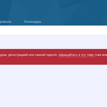
равила
Календарь
одом, регистрацией или сменой пароля,
обращайтесь в эту тему
(там мож