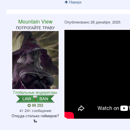
Наверх
Mountain View
Опубликовано
28 декабря, 2025
ПОТРОГАЙТЕ ТРАВУ
Глобальные модераторы
99 252
41 241 сообщение
Откуда
столько геймеров?
🐍