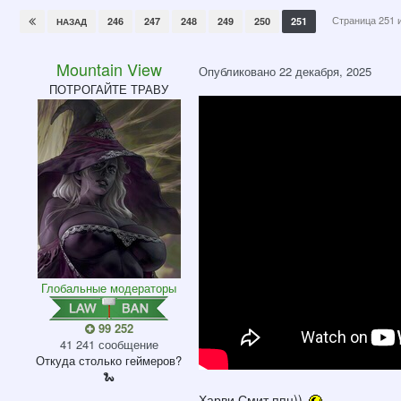
Страница 251 
246
247
248
249
250
251
НАЗАД
Mountain View
Опубликовано
22 декабря, 2025
ПОТРОГАЙТЕ ТРАВУ
Глобальные модераторы
99 252
41 241 сообщение
Откуда
столько геймеров?
🐍
Харви Смит ппц))