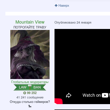
Наверх
Mountain View
Опубликовано
24 января
ПОТРОГАЙТЕ ТРАВУ
Глобальные модераторы
99 252
41 241 сообщение
Откуда
столько геймеров?
🐍