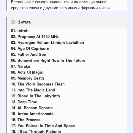
Вселенной с самого начала, так и на потенциальное
средство связи с другими разумными формами жизни.
Цитата
01. Introit
02. Prophecy At 1420 MHz
03. Hydrogen Helium Lithium Leviathan
04. Age Of Capricorn
05. Father And Son
06. Somewhere Right Now In The Future
07. Naraka
08. Acts Of Magic
09. Memory Death
10. The Word Becomes Flesh
11. Into The Magic Land
12. Blood In The Labyrinth
13. Deep Time
14. All Reason Departs
15. Arena Americanada
16. The Process
17. You Retreat In Time And Space
18. I Saw Through Platonia