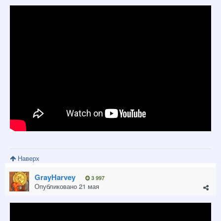
Наверх
GrayHarvey
3 997
Опубликовано
21 мая