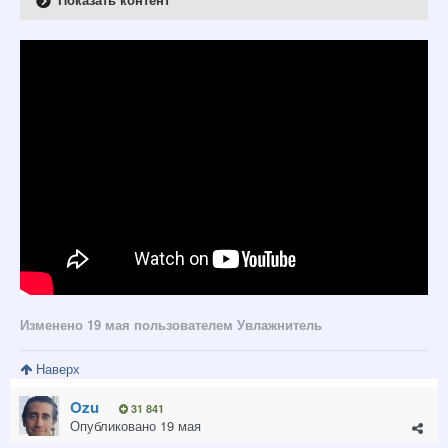
Изменено
19 мая
пользователем Увлажнитель
Наверх
Ozu
31 841
Опубликовано
19 мая