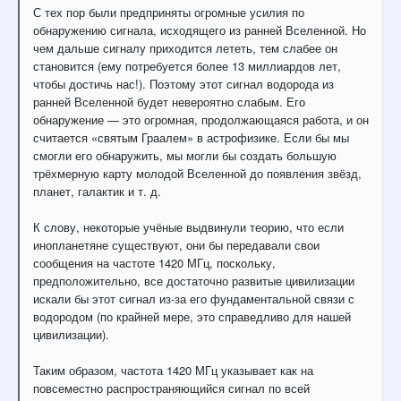
С тех пор были предприняты огромные усилия по
обнаружению сигнала, исходящего из ранней Вселенной. Но
чем дальше сигналу приходится лететь, тем слабее он
становится (ему потребуется более 13 миллиардов лет,
чтобы достичь нас!). Поэтому этот сигнал водорода из
ранней Вселенной будет невероятно слабым. Его
обнаружение — это огромная, продолжающаяся работа, и он
считается «святым Граалем» в астрофизике. Если бы мы
смогли его обнаружить, мы могли бы создать большую
трёхмерную карту молодой Вселенной до появления звёзд,
планет, галактик и т. д.
К слову, некоторые учёные выдвинули теорию, что если
инопланетяне существуют, они бы передавали свои
сообщения на частоте 1420 МГц, поскольку,
предположительно, все достаточно развитые цивилизации
искали бы этот сигнал из-за его фундаментальной связи с
водородом (по крайней мере, это справедливо для нашей
цивилизации).
Таким образом, частота 1420 МГц указывает как на
повсеместно распространяющийся сигнал по всей