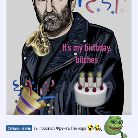
ты проспал Френта Пезнора
Увлажнитель