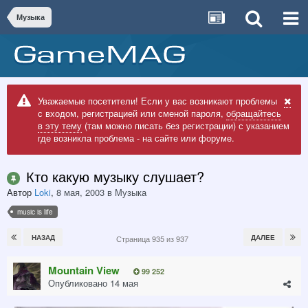
Музыка
Уважаемые посетители! Если у вас возникают проблемы
с входом, регистрацией или сменой пароля,
обращайтесь
в эту тему
(там можно писать без регистрации) с указанием
где возникла проблема - на сайте или форуме.
Кто какую музыку слушает?
Автор
Loki
,
8 мая, 2003
в
Музыка
music is life
НАЗАД
ДАЛЕЕ
Страница 935 из 937
Mountain View
99 252
Опубликовано
14 мая