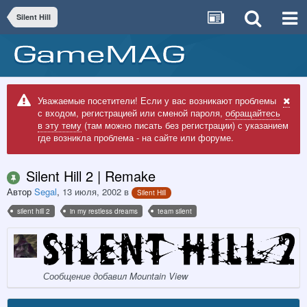
Silent Hill
Уважаемые посетители! Если у вас возникают проблемы
с входом, регистрацией или сменой пароля,
обращайтесь
в эту тему
(там можно писать без регистрации) с указанием
где возникла проблема - на сайте или форуме.
Silent Hill 2 | Remake
Автор
Segal
,
13 июля, 2002
в
Silent Hill
silent hill 2
in my restless dreams
team silent
Сообщение добавил Mountain View