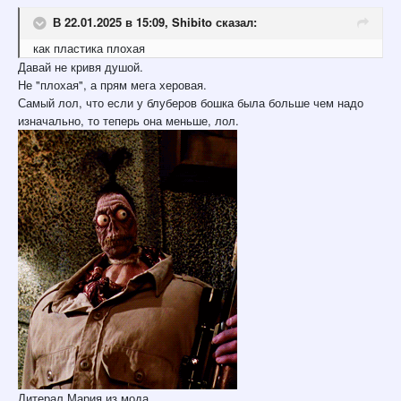
В 22.01.2025 в 15:09,
Shibito
сказал:
как
пластика плохая
Давай не кривя душой.
Не "плохая", а прям мега херовая.
Самый лол, что если у блуберов бошка была больше чем надо
изначально, то теперь она меньше, лол.
Литерал Мария из мода.