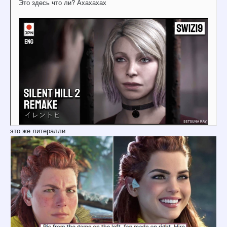
Это здесь что ли? Ахахахах
это же литералли