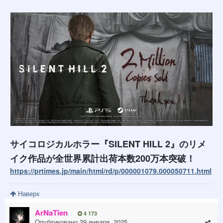
サイコロジカルホラー『SILENT HILL 2』のリメ
イク作品が全世界累計出荷本数200万本突破！
https://prtimes.jp/main/html/rd/p/000001079.000050711.html
Наверх
ArNaTien
4 173
Опубликовано
29 января, 2025