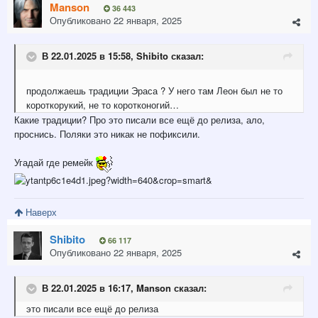
Manson
36 443
Опубликовано
22 января, 2025
В 22.01.2025 в 15:58,
Shibito
сказал:
продолжаешь традиции Эраса ? У него там Леон был не то
короткорукий, не то коротконогий…
Какие традиции? Про это писали все ещё до релиза, ало,
проснись. Поляки это никак не пофиксили.
Угадай где ремейк
Наверх
Shibito
66 117
Опубликовано
22 января, 2025
В 22.01.2025 в 16:17,
Manson
сказал:
это
писали все ещё до рели
за