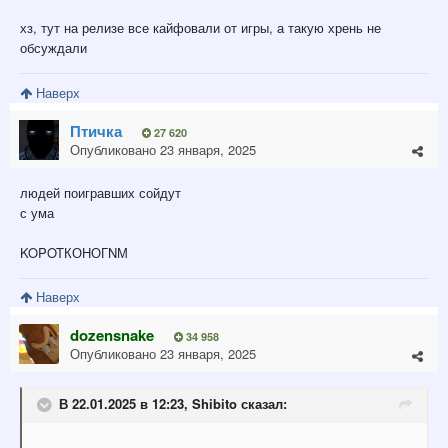
хз, тут на релизе все кайфовали от игры, а такую хрень не
обсуждали
Наверх
Птичка
27 620
Опубликовано
23 января, 2025
людей поигравших сойдут
с ума
KOPOTКОНОГNМ
Наверх
dozensnake
34 958
Опубликовано
23 января, 2025
В 22.01.2025 в 12:23,
Shibito
сказал: