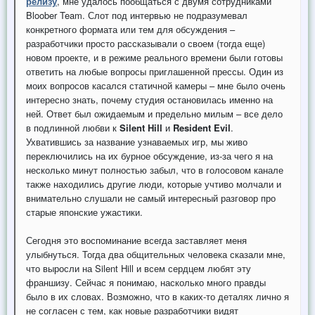
релизу
, мне удалось пообщаться с двумя сотрудниками
Bloober Team. Слот под интервью не подразумевал
конкретного формата или тем для обсуждения –
разработчики просто рассказывали о своем (тогда еще)
новом проекте, и в режиме реального времени были готовы
ответить на любые вопросы приглашенной прессы. Один из
моих вопросов касался статичной камеры – мне было очень
интересно знать, почему студия остановилась именно на
ней. Ответ был ожидаемым и предельно милым – все дело
в подлинной любви к
Silent Hill
и
Resident Evil
.
Ухватившись за название узнаваемых игр, мы живо
переключились на их бурное обсуждение, из-за чего я на
несколько минут полностью забыл, что в голосовом канале
также находились другие люди, которые учтиво молчали и
внимательно слушали не самый интересный разговор про
старые японские ужастики.
Сегодня это воспоминание всегда заставляет меня
улыбнуться. Тогда два общительных человека сказали мне,
что выросли на Silent Hill и всем сердцем любят эту
франшизу. Сейчас я понимаю, насколько много правды
было в их словах. Возможно, что в каких-то деталях лично я
не согласен с тем, как новые разработчики видят