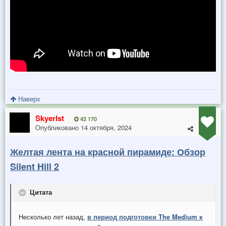
Наверх
SkyerIst
42 170
Опубликовано
14 октября, 2024
Желтая лента на красной пирамиде: Обзор
Silent Hill 2
Цитата
Несколько лет назад,
в период подготовки The Medium к