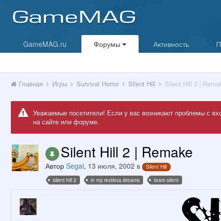
GameMAG.ru
Форумы
Активность
П
Главная
Игры
Survival Horror
Silent Hill
Silent Hill 2 | Rema
Уважаемые посетители! Если у вас возникают проблемы с вх
на сайте или форуме.
Silent Hill 2 | Remake
Автор
Segal
,
13 июля, 2002
в
Silent Hill
silent hill 2
in my restless dreams
team silent