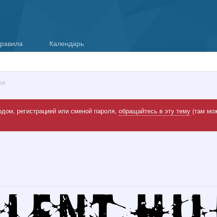
равила
Календарь
ke
одом, регистрацией или сменой пароля,
обращайтесь в эту тему
(там мож