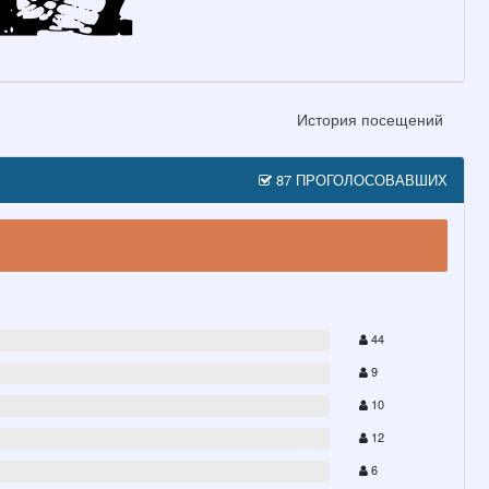
История посещений
87 ПРОГОЛОСОВАВШИХ
44
9
10
12
6