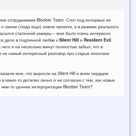
умя сотрудниками Bloober Team. Слот под интервью не
о своем (тогда еще) новом проекте, и в режиме реального
асался статичной камеры – мне было очень интересно
се дело в подлинной любви к
Silent Hill
и
Resident Evil
.
чего я на несколько минут полностью забыл, что в
и не самый интересный разговор про старые японские
азали мне, что выросли на Silent Hill и всем сердцем
в каких-то деталях лично я не согласен с тем, как новые
оть чем-то ценнее интерпретации Bloober Team?