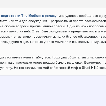
 подготовки The Medium к релизу
, мне удалось пообщаться с дв
ата или тем для обсуждения – разработчики просто рассказывали 
 на любые вопросы приглашенной прессы. Один из моих вопросов к
илась именно на ней. Ответ был ожидаемым и предельно милым – в
аемых игр, мы живо переключились на их бурное обсуждение, из-за 
ились другие люди, которые учтиво молчали и внимательно слушал
да заставляет меня улыбнуться. Тогда два общительных человека ск
понимаю, насколько много правды было в их словах. Возможно, что 
ю игру. Но кто сказал, что мой собственный миф о Silent Hill 2 х