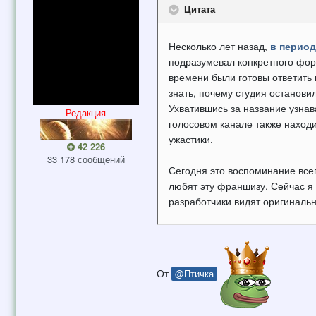
Цитата
Несколько лет назад,
в период
подразумевал конкретного форм
времени были готовы ответить
знать, почему студия останов
Ухватившись за название узнав
Редакция
голосовом канале также наход
ужастики.
42 226
33 178 сообщений
Сегодня это воспоминание всег
любят эту франшизу. Сейчас я 
разработчики видят оригинальну
От
@Птичка