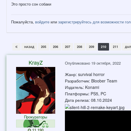
Это просто сон собаки
Пожалуйста,
войдите
или
зарегистрируйтесь
для возможности голо
205
206
207
208
209
210
211
НАЗАД
ДАЛ
KrayZ
Опубликовано
19 октября, 2022
Жанр: survival horror
Разработчик: Bloober Team
Издатель: Konami
Платформы: PS5, PC
Дата релиза: 08.10.2024
Прокураторы
11 190