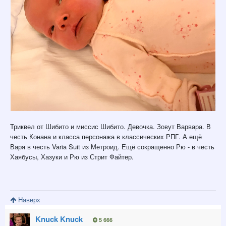
Триквел от Шибито и миссис Шибито. Девочка. Зовут Варвара. В
честь Конана и класса персонажа в классических РПГ. А ещё
Варя в честь Varia Suit из Метроид. Ещё сокращенно Рю - в честь
Хаябусы, Хазуки и Рю из Стрит Файтер.
Наверх
Knuck Knuck
5 666