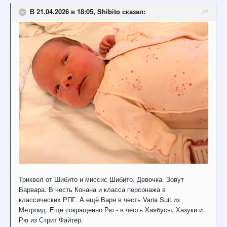
В 21.04.2026 в 18:05,
Shibito
сказал:
Триквел от Шибито и миссис Шибито. Девочка. Зовут
Варвара. В честь Конана и класса персонажа в
классических РПГ. А ещё Варя в честь Varia Suit из
Метроид. Ещё сокращенно Рю - в честь Хаябусы, Хазуки и
Рю из Стрит Файтер.