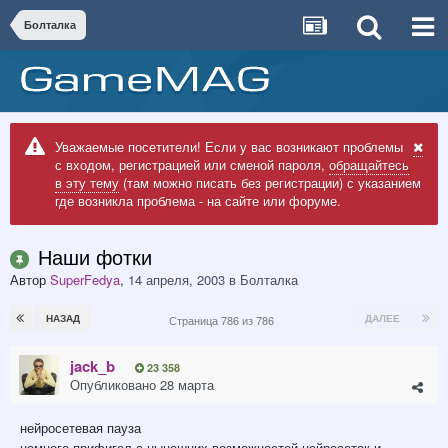
Болталка
Уважаемые посетители! Если у вас возникают проблемы
с входом, регистрацией или сменой пароля,
обращайтесь
в эту тему
(там можно писать без регистрации) с указанием
где возникла проблема - на сайте или форуме.
Наши фотки
Автор
SuperFedya
,
14 апреля, 2003
в
Болталка
НАЗАД
ДАЛЕЕ
Страница 786 из 786
jack_b
23 358
Опубликовано
28 марта
нейросетевая пауза
немного прифигел с нынешних возможностей нейросеток и