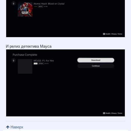
И релиз детектива Мауса
Наверх