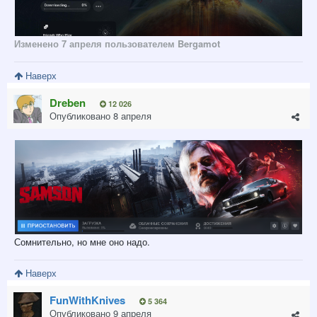
Изменено
7 апреля
пользователем Bergamot
Наверх
Dreben
12 026
Опубликовано
8 апреля
Сомнительно, но мне оно надо.
Наверх
FunWithKnives
5 364
Опубликовано
9 апреля