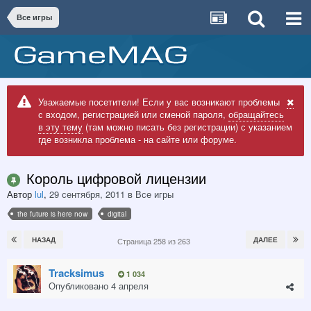
Все игры
Уважаемые посетители! Если у вас возникают проблемы
с входом, регистрацией или сменой пароля,
обращайтесь
в эту тему
(там можно писать без регистрации) с указанием
где возникла проблема - на сайте или форуме.
Король цифровой лицензии
Автор
lul
,
29 сентября, 2011
в
Все игры
the future is here now
digital
НАЗАД
ДАЛЕЕ
Страница 258 из 263
Tracksimus
1 034
Опубликовано
4 апреля