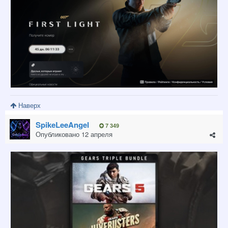
Наверх
SpikeLeeAngel
7 349
Опубликовано
12 апреля