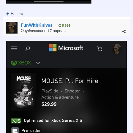
Наверх
FunWithKnives
5 364
Опубликовано
17 апреля