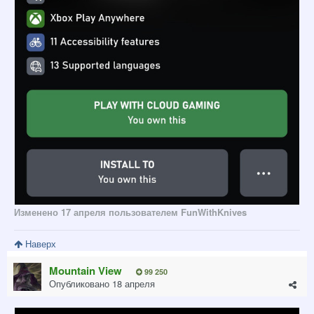
Изменено
17 апреля
пользователем FunWithKnives
Наверх
Mountain View
99 250
Опубликовано
18 апреля