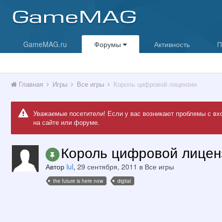
GameMAG.ru
Форумы
Активность
П
Главная
Игры
Все игры
Король цифровой лицензии
Уважаемые посетители! Если у вас возникают проблемы с вх
на сайте или форуме.
Король цифровой лицен
Автор
lul
,
29 сентября, 2011
в
Все игры
the future is here now
digital