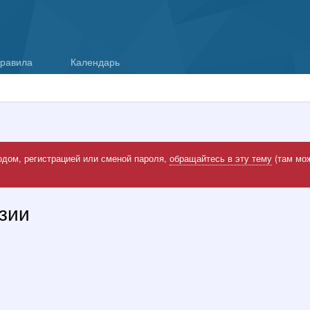
равила
Календарь
одом, регистрацией или сменой пароля,
обращайтесь в эту тему
(там мож
зии