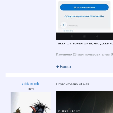
Такая шутерная шиза, что даже хо
Изменено
23 мая
пользователем S
Наверх
aidarock
Опубликовано
24 мая
Bird