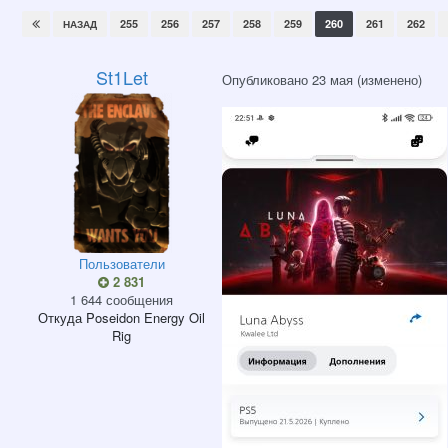
255
256
257
258
259
260
261
262
НАЗАД
St1Let
Опубликовано
23 мая
(изменено)
Пользователи
2 831
1 644 сообщения
Откуда
Poseidon Energy Oil
Rig