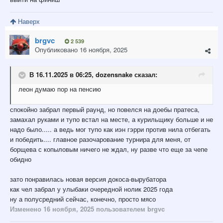
Наверх
brgvc
2 539
Опубликовано
16 ноября, 2025
В 16.11.2025 в 06:25,
dozensnake
сказал:
леон думаю пор на пенсию
спокойно забрал первый раунд, но повелся на доебы пратеса,
замахал руками и тупо встал на месте, а курильщику больше и не
надо было..... а ведь мог тупо как иэн гэрри против нила отбегать
и победить.... главное разочарование турнира для меня, от
борщева с копыловым ничего не ждал, ну разве что еще за чепе
обидно
зато понравилась новая версия докоса-вырубатора
как чел забрал у улыбаки очередной нолик 2025 года
ну а полусредний сейчас, конечно, просто мясо
Изменено
16 ноября, 2025
пользователем brgvc