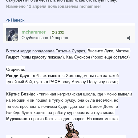
Изменено
12 апреля
пользователем mchammer
Наверх
mchammer
2 232
Опубликовано
12 апреля
В этом карде порадовала Татьяна Суарез,
Висенте Луке, Матеуш
Гамрот (прям красоту показал), Каб Суонсон (порох ещё остался)
Огорчили:
Ренди Даун
- я бы их вместе с Холландом выгнал за такой
тупейший бой, пусть в РАФЕ воду Арману Царукяну носят;
Кёртис Блэйдс
- типичная негритянская школа, где чмоню вывели
на эмоции и он пошёл в тупую рубку, она была веселой, но
теперь проспект с ноликом будет драться в Белом Доме, а
Блейдс будет ходить на работу курьером или грузчиком.
Мурзаканов
против Косты... один вопрос. На каких мешках