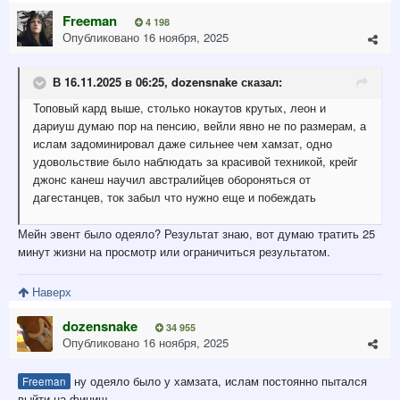
Freeman
4 198
Опубликовано
16 ноября, 2025
В 16.11.2025 в 06:25,
dozensnake
сказал:
Топовый кард выше, столько нокаутов крутых, леон и
дариуш думаю пор на пенсию, вейли явно не по размерам, а
ислам задоминировал даже сильнее чем хамзат, одно
удовольствие было наблюдать за красивой техникой, крейг
джонс канеш научил австралийцев обороняться от
дагестанцев, ток забыл что нужно еще и побеждать
Мейн эвент было одеяло? Результат знаю, вот думаю тратить 25
минут жизни на просмотр или ограничиться результатом.
Наверх
dozensnake
34 955
Опубликовано
16 ноября, 2025
ну одеяло было у хамзата, ислам постоянно пытался
Freeman
выйти на финиш