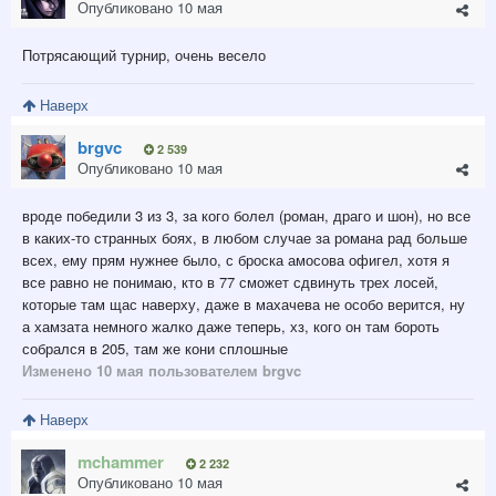
Опубликовано
10 мая
Потрясающий турнир, очень весело
Наверх
brgvc
2 539
Опубликовано
10 мая
вроде победили 3 из 3, за кого болел (роман, драго и шон), но все
в каких-то странных боях, в любом случае за романа рад больше
всех, ему прям нужнее было, с броска амосова офигел, хотя я
все равно не понимаю, кто в 77 сможет сдвинуть трех лосей,
которые там щас наверху, даже в махачева не особо верится, ну
а хамзата немного жалко даже теперь, хз, кого он там бороть
собрался в 205, там же кони сплошные
Изменено
10 мая
пользователем brgvc
Наверх
mchammer
2 232
Опубликовано
10 мая