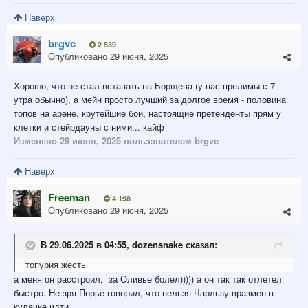
Наверх
brgvc
2 539
Опубликовано
29 июня, 2025
Хорошо, что не стал вставать на Борщева (у нас прелимы с 7
утра обычно), а мейн просто лучший за долгое время - половина
топов на арене, крутейшие бои, настоящие претенденты прям у
клетки и стейрдауны с ними... кайф
Изменено
29 июня, 2025
пользователем brgvc
Наверх
Freeman
4 198
Опубликовано
29 июня, 2025
В 29.06.2025 в 04:55,
dozensnake
сказал:
топурия жесть
а меня он расстроил, за Оливье болел))))) а он так так отлетел
быстро. Не зря Порье говорил, что нельзя Чарльзу вразмен в
кулачке идти.