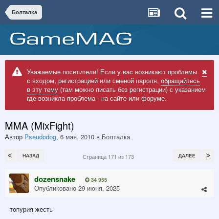
Болталка
Уважаемые посетители! Если у вас возникают проблемы
с входом, регистрацией или сменой пароля,
обращайтесь
в эту тему
(там можно писать без регистрации) с указанием
где возникла проблема - на сайте или форуме.
MMA (MixFight)
Автор
Pseudodog
,
6 мая, 2010
в
Болталка
НАЗАД
ДАЛЕЕ
Страница 171 из 173
dozensnake
34 955
Опубликовано
29 июня, 2025
топурия жесть