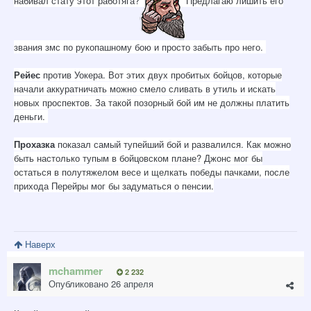
набивал стату этот работяга?
Предлагаю лишить его
звания змс по рукопашному бою и просто забыть про него.
Рейес
против Уокера. Вот этих двух пробитых бойцов, которые
начали аккуратничать можно смело сливать в утиль и искать
новых проспектов. За такой позорный бой им не должны платить
деньги.
Прохазка
показал самый тупейший бой и развалился. Как можно
быть настолько тупым в бойцовском плане? Джонс мог бы
остаться в полутяжелом весе и щелкать победы пачками, после
прихода Перейры мог бы задуматься о пенсии.
Наверх
mchammer
2 232
Опубликовано
26 апреля