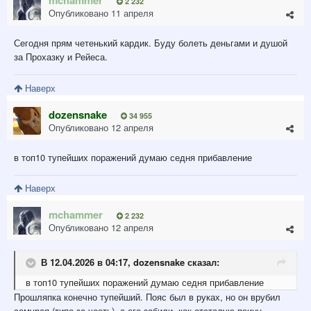
2 232
Опубликовано
11 апреля
Сегодня прям четенький кардик. Буду болеть деньгами и душой
за Прохазку и Рейеса.
Наверх
dozensnake
34 955
Опубликовано
12 апреля
в топ10 тупейших поражений думаю седня прибавление
Наверх
mchammer
2 232
Опубликовано
12 апреля
В 12.04.2026 в 04:17,
dozensnake
сказал:
в топ10 тупейших поражений думаю седня прибавление
Прошляпка конечно тупейший. Пояс был в руках, но он врубил
самурая (типо за честь), а его забили, как отсталую псину.