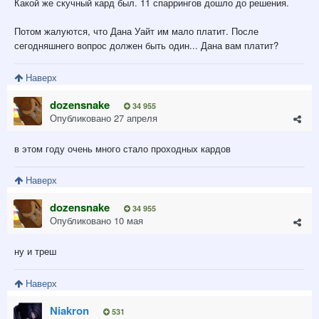
Какой же скучный кард был. 11 спаррингов дошло до решения.
Потом жалуются, что Дана Уайт им мало платит. После
сегодняшнего вопрос должен быть один... Дана вам платит?
Наверх
dozensnake
34 955
Опубликовано
27 апреля
в этом году очень много стало проходных кардов
Наверх
dozensnake
34 955
Опубликовано
10 мая
ну и треш
Наверх
Niakron
531