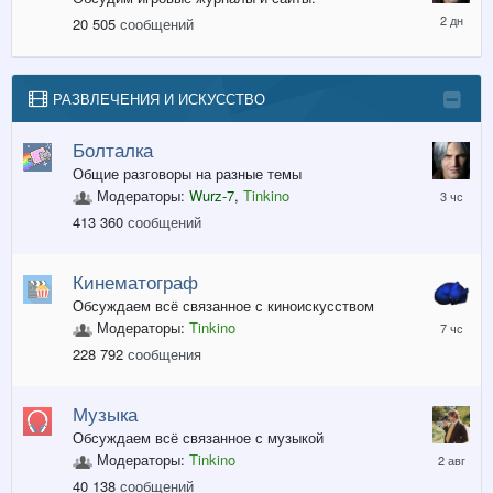
Среда
20 505
сообщений
в
19:46
РАЗВЛЕЧЕНИЯ И ИСКУССТВО
Болталка
Общие разговоры на разные темы
3
Модераторы:
Wurz-7
,
Tinkino
часа
413 360
сообщений
назад
Кинематограф
Обсуждаем всё связанное с киноискусством
7
Модераторы:
Tinkino
часов
228 792
сообщения
назад
Музыка
Обсуждаем всё связанное с музыкой
2
Модераторы:
Tinkino
августа
40 138
сообщений