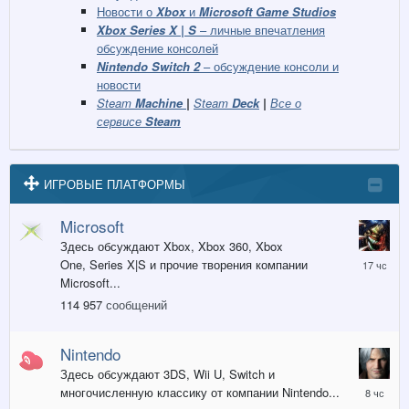
Новости о
Xbox
и
Microsoft Game Studios
Xbox Series X | S
– личные впечатления
обсуждение консолей
Nintendo Switch 2
– обсуждение консоли и
новости
Steam
Machine
|
Steam
Deck
|
Все о
сервисе
Steam
ИГРОВЫЕ ПЛАТФОРМЫ
Microsoft
Здесь обсуждают Xbox, Xbox 360, Xbox
17
One, Series X|S и прочие творения компании
часов
Microsoft...
назад
114 957
сообщений
Nintendo
Здесь обсуждают 3DS, Wii U, Switch и
8
многочисленную классику от компании Nintendo...
часов