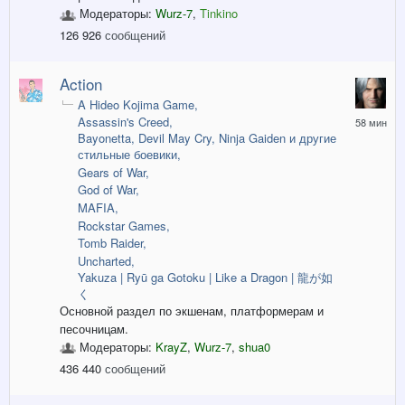
назад
Модераторы:
Wurz-7
,
Tinkino
126 926
сообщений
Action
A Hideo Kojima Game
58
Assassin's Creed
минут
Bayonetta, Devil May Cry, Ninja Gaiden и другие
назад
стильные боевики
Gears of War
God of War
MAFIA
Rockstar Games
Tomb Raider
Uncharted
Yakuza | Ryū ga Gotoku | Like a Dragon | 龍が如
く
Основной раздел по экшенам, платформерам и
песочницам.
Модераторы:
KrayZ
,
Wurz-7
,
shua0
436 440
сообщений