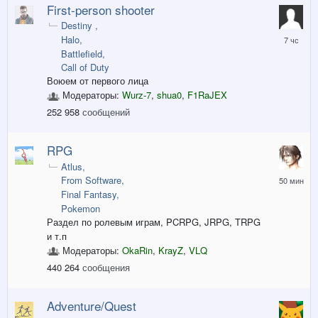
First-person shooter
Destiny
7
Halo
часов
Battlefield
назад
Call of Duty
Воюем от первого лица
Модераторы:
Wurz-7
,
shua0
,
F1RaJEX
252 958
сообщений
RPG
Atlus
50
From Software
минут
Final Fantasy
назад
Pokemon
Раздел по ролевым играм, PCRPG, JRPG, TRPG
и т.п
Модераторы:
OkaRin
,
KrayZ
,
VLQ
440 264
сообщения
Adventure/Quest