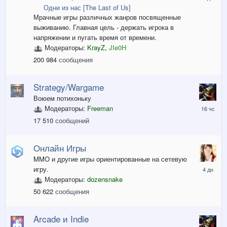
в
Одни из нас [The Last of Us]
09:58
Мрачные игры различных жанров посвященные
выживанию. Главная цель - держать игрока в
напряжении и пугать время от времени.
Модераторы:
KrayZ
,
JIe0H
200 984
сообщения
Strategy/Wargame
Воюем потихоньку
16
Модераторы:
Freeman
часов
17 510
сообщений
назад
Онлайн Игры
MMO и другие игры ориентированные на сетевую
Вторник
игру.
в
Модераторы:
dozensnake
07:38
50 622
сообщения
Arcade и Indie