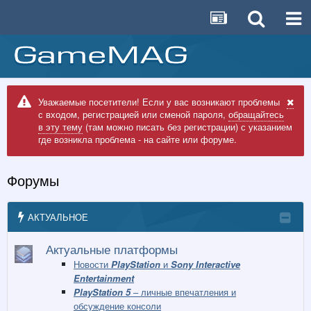
Уважаемые посетители! Если у вас возникают проблемы
с входом, регистрацией или сменой пароля,
обращайтесь
в эту тему
(там можно писать без регистрации) с указанием
где возникла проблема - на сайте или форуме.
Форумы
АКТУАЛЬНОЕ
Актуальные платформы
Новости
PlayStation
и
Sony Interactive
Entertainment
PlayStation 5
– личные впечатления и
обсуждение консоли