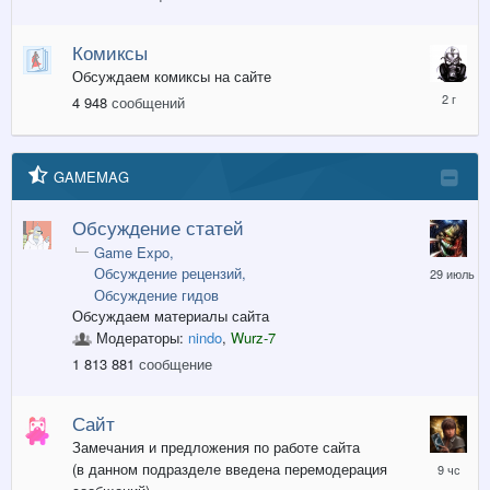
Комиксы
Обсуждаем комиксы на сайте
11
4 948
сообщений
января,
2024
GAMEMAG
Обсуждение статей
Game Expo
29
Обсуждение рецензий
июля
Обсуждение гидов
Обсуждаем материалы сайта
Модераторы:
nindo
,
Wurz-7
1 813 881
сообщение
Сайт
Замечания и предложения по работе сайта
9
(в данном подразделе введена перемодерация
часов