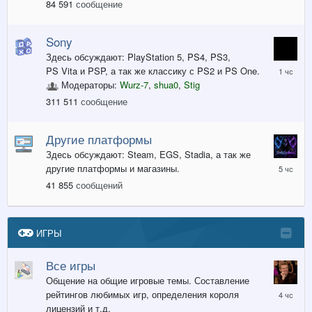
84 591
сообщение
назад
Sony
Здесь обсуждают: PlayStation 5, PS4, PS3,
1
PS Vita и PSP, а так же классику с PS2 и PS One.
час
Модераторы:
Wurz-7
,
shua0
,
Stig
назад
311 511
сообщение
Другие платформы
Здесь обсуждают: Steam, EGS, Stadia, а так же
5
другие платформы и магазины.
часов
41 855
сообщений
назад
ИГРЫ
Все игры
Общение на общие игровые темы. Составление
4
рейтингов любимых игр, определения короля
часа
лицензий и т.д.