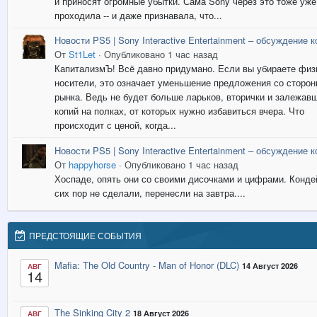
и приносят огромные убытки. Сама Sony через это тоже уже
проходила -- и даже признавала, что...
Новости PS5 | Sony Interactive Entertainment – обсуждение 
От
St1Let
·
Опубликовано
1 час назад
КапитализмЪ! Всё давно придумано. Если вы убираете физ
носители, это означает уменьшение предложения со сторо
рынка. Ведь не будет больше ларьков, вторички и залежав
копий на полках, от которых нужно избавиться вчера. Что
происходит с ценой, когда...
Новости PS5 | Sony Interactive Entertainment – обсуждение 
От
happyhorse
·
Опубликовано
1 час назад
Хоспаде, опять они со своими дисочками и цифрами. Конде
сих пор не сделали, перенесли на завтра....
ПРЕДСТОЯЩИЕ СОБЫТИЯ
Mafia: The Old Country - Man of Honor (DLC)
14 Август 2026
АВГ
14
The Sinking City 2
18 Август 2026
АВГ