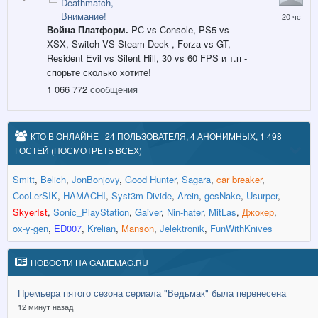
Deathmatch
20
Внимание!
часов
Война Платформ.
PC vs Console, PS5 vs
назад
XSX, Switch VS Steam Deck , Forza vs GT,
Resident Evil vs Silent Hill, 30 vs 60 FPS и т.п -
спорьте сколько хотите!
1 066 772
сообщения
КТО В ОНЛАЙНЕ
24 ПОЛЬЗОВАТЕЛЯ, 4 АНОНИМНЫХ, 1 498
ГОСТЕЙ
(ПОСМОТРЕТЬ ВСЕХ)
Smitt
Belich
JonBonjovy
Good Hunter
Sagara
car breaker
CooLerSIK
HAMACHI
Syst3m Divide
Arein
gesNake
Usurper
SkyerIst
Sonic_PlayStation
Gaiver
Nin-hater
MitLas
Джокер
ox-y-gen
ED007
Krelian
Manson
Jelektronik
FunWithKnives
НОВОCТИ НА GAMEMAG.RU
Премьера пятого сезона сериала "Ведьмак" была перенесена
12 минут назад