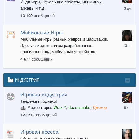
Инди игры, небольшие проекты, мини игры,
Среда
аркады и т.д.
в
10 199
сообщений
04:15
Мобильные Игры
Мобильные игры разных жанров и масштабов.
13
Здесь находятся игры разработанные
часов
специально под мобильные устройства.
назад
4 677
сообщений
ИНДУСТРИЯ
Игровая индустрия
Тенденции, однако!
9
Модераторы:
Wurz-7
,
dozensnake
,
Джокер
часов
127 517
сообщений
назад
Игровая пресса
Обсудим игровые журналы и сайты.