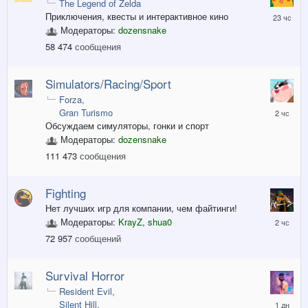
The Legend of Zelda
23
Приключения, квесты и интерактивное кино
часа
Модераторы:
dozensnake
назад
58 474
сообщения
Simulators/Racing/Sport
Forza
2
Gran Turismo
часа
Обсуждаем симуляторы, гонки и спорт
назад
Модераторы:
dozensnake
111 473
сообщения
Fighting
Нет лучших игр для компании, чем файтинги!
2
Модераторы:
KrayZ
,
shua0
часа
72 957
сообщений
назад
Survival Horror
Resident Evil
Вчера
Silent Hill