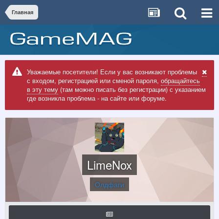
Главная
Уважаемые посетители! Если у вас возникают проблемы
с входом, регистрацией или сменой пароля,
обращайтесь
в эту тему
(там можно писать без регистрации) с указанием
где возникла проблема - на сайте или форуме.
LimeNox
Олдфаги