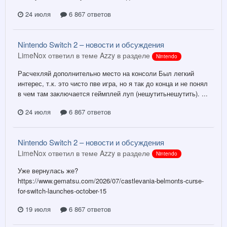
24 июля
6 867 ответов
Nintendo Switch 2 – новости и обсуждения
LimeNox ответил в теме Azzy в разделе
Nintendo
Расчехляй дополнительно место на консоли Был легкий
интерес, т.к. это чисто пве игра, но я так до конца и не понял
в чем там заключается геймплей луп (нешутитьнешутить). ...
24 июля
6 867 ответов
Nintendo Switch 2 – новости и обсуждения
LimeNox ответил в теме Azzy в разделе
Nintendo
Уже вернулась же?
https://www.gematsu.com/2026/07/castlevania-belmonts-curse-
for-switch-launches-october-15
19 июля
6 867 ответов