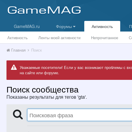
GameMAG.ru
Форумы
Активность
П
Активность
Ленты моей активности
Непрочитанное
С
Главная
Поиск
Уважаемые посетители! Если у вас возникают проблемы с вх
на сайте или форуме.
Поиск сообщества
Показаны результаты для тегов 'gta'.