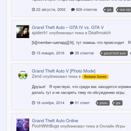
22 августа, 2002
826 ответов
gta
vice city
Grand Theft Auto – GTA IV vs. GTA V
spider91 опубликовал тема в
Deathmatch
[b][member=шепард][/b], тут знаешь что происходит Я
15 января, 2016
35 ответов
grand theft auto
Grand Theft Auto V [Photo Mode]
Zend опубликовал тема в
Rockstar Games
Друзья! Я чувствую, что среди вас находится огромн
делать тут и не засорять тему по обсуждению игры.
18 ноября, 2014
51 ответ
photo
gta
Grand Theft Auto Online
PoohWithBugs опубликовал тема в
Онлайн Игры