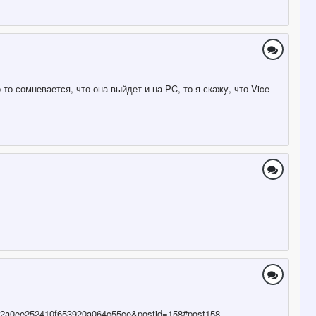
-то сомневается, что она выйдет и на PC, то я скажу, что Vice
6e92a0ee252410f653920a064c55ce&postid=158#post158