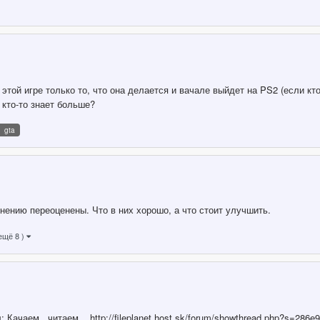
этой игре только то, что она делается и вачале выйдет на PS2 (если кто
 кто-то знает больше?
gta
нению переоценены. Что в них хорошо, а что стоит улучшить.
ещё 8 )
Качаем...читаем... http://fileplanet.host.sk/forum/showthread.php?s=28