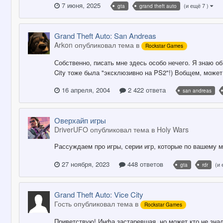
7 июня, 2025
(и ещё 7 )
gta
grand theft auto
Grand Theft Auto: San Andreas
Arkon опубликовал тема в
Rockstar Games
Собственно, писать мне здесь особо нечего. Я знаю об 
City тоже была "эксклюзивно на PS2"!) Вобщем, может
16 апреля, 2004
2 422 ответа
san andreas
Оверхайп игры
DriverUFO опубликовал тема в
Holy Wars
Рассуждаем про игры, серии игр, которые по вашему м
27 ноября, 2023
448 ответов
(и 
gta
rdr
Grand Theft Auto: Vice City
Гость опубликовал тема в
Rockstar Games
Приветствую! Инфа застаревшая, но может кто не знал: 