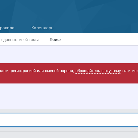
равила
Календарь
озданные мной темы
Поиск
одом, регистрацией или сменой пароля,
обращайтесь в эту тему
(там мож