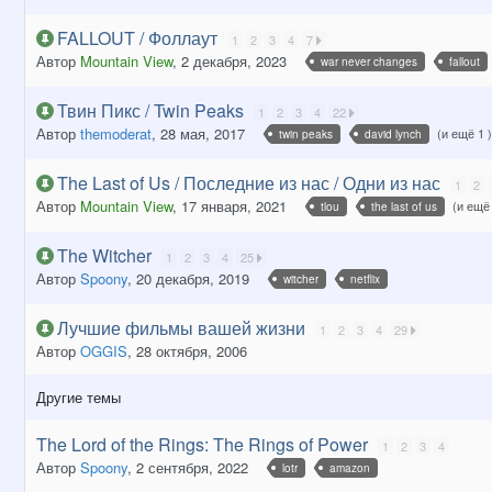
FALLOUT / Фоллаут
1
2
3
4
7
Автор
Mountain View
,
2 декабря, 2023
war never changes
fallout
Твин Пикс / Twin Peaks
1
2
3
4
22
Автор
themoderat
,
28 мая, 2017
(и ещё 1 
twin peaks
david lynch
The Last of Us / Последние из нас / Одни из нас
1
2
Автор
Mountain View
,
17 января, 2021
(и ещё
tlou
the last of us
The Witcher
1
2
3
4
25
Автор
Spoony
,
20 декабря, 2019
witcher
netflix
Лучшие фильмы вашей жизни
1
2
3
4
29
Автор
OGGIS
,
28 октября, 2006
Другие темы
The Lord of the Rings: The Rings of Power
1
2
3
4
Автор
Spoony
,
2 сентября, 2022
lotr
amazon