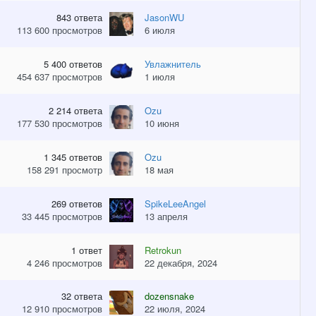
843
ответа
JasonWU
113 600
просмотров
6 июля
5 400
ответов
Увлажнитель
454 637
просмотров
1 июля
2 214
ответа
Ozu
177 530
просмотров
10 июня
1 345
ответов
Ozu
158 291
просмотр
18 мая
269
ответов
SpikeLeeAngel
33 445
просмотров
13 апреля
1
ответ
Retrokun
4 246
просмотров
22 декабря, 2024
32
ответа
dozensnake
12 910
просмотров
22 июля, 2024