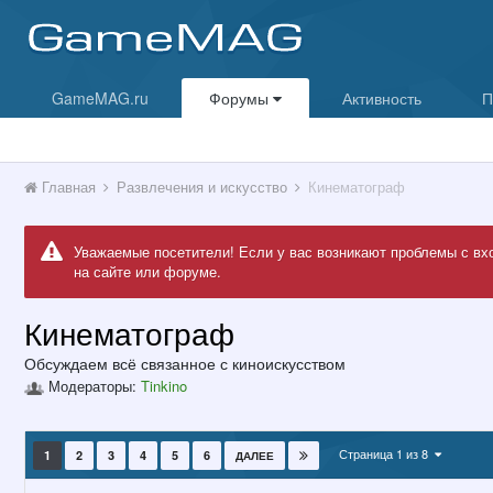
GameMAG.ru
Форумы
Активность
П
Главная
Развлечения и искусство
Кинематограф
Уважаемые посетители! Если у вас возникают проблемы с вх
на сайте или форуме.
Кинематограф
Обсуждаем всё связанное с киноискусством
Модераторы:
Tinkino
Страница 1 из 8
1
2
3
4
5
6
ДАЛЕЕ