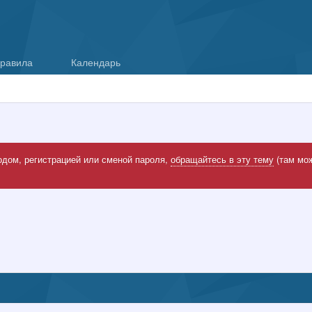
равила
Календарь
одом, регистрацией или сменой пароля,
обращайтесь в эту тему
(там мож