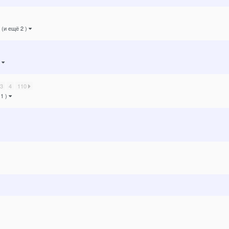
(и ещё 2 )
)
3
4
110
 1 )