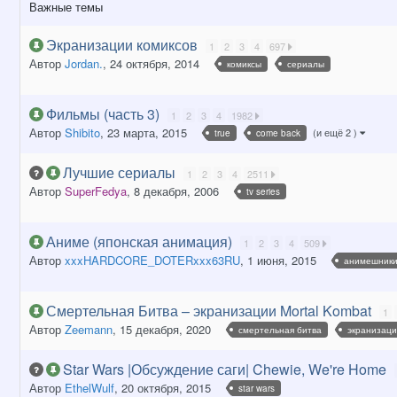
Важные темы
Экранизации комиксов
1
2
3
4
697
Автор
Jordan.
,
24 октября, 2014
комиксы
сериалы
Фильмы (часть 3)
1
2
3
4
1982
Автор
Shibito
,
23 марта, 2015
(и ещё 2 )
true
come back
Лучшие сериалы
1
2
3
4
2511
Автор
SuperFedya
,
8 декабря, 2006
tv series
Аниме (японская анимация)
1
2
3
4
509
Автор
xxxHARDCORE_DOTERxxx63RU
,
1 июня, 2015
анимешник
Смертельная Битва – экранизации Mortal Kombat
1
Автор
Zeemann
,
15 декабря, 2020
смертельная битва
экранизаци
Star Wars |Обсуждение саги| Chewie, We're Home
Автор
EthelWulf
,
20 октября, 2015
star wars