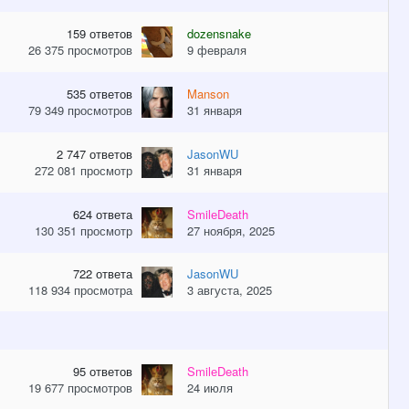
159
ответов
dozensnake
26 375
просмотров
9 февраля
535
ответов
Manson
79 349
просмотров
31 января
2 747
ответов
JasonWU
272 081
просмотр
31 января
624
ответа
SmilеDeath
130 351
просмотр
27 ноября, 2025
722
ответа
JasonWU
118 934
просмотра
3 августа, 2025
95
ответов
SmilеDeath
19 677
просмотров
24 июля