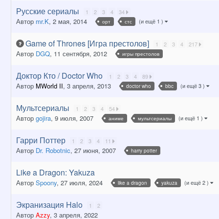
Русские сериалы
1
2
3
4
34
Автор
mr.K
,
2 мая, 2014
(и ещё 1 )
орт
стс
Game of Thrones [Игра престолов]
1
2
3
4
217
Автор
DGQ
,
11 сентября, 2012
игры престолов
Доктор Кто / Doctor Who
1
2
3
4
89
Автор
MWorld II
,
3 апреля, 2013
(и ещё 3 )
doctor who
bbc
Мультсериалы
1
2
3
4
54
Автор
gojira
,
9 июля, 2007
(и ещё 1 )
аниме
мультсериалы
Гарри Поттер
1
2
3
4
11
Автор
Dr. Robotnic
,
27 июня, 2007
harry potter
Like a Dragon: Yakuza
Автор
Spoony
,
27 июля, 2024
(и ещё 2 )
like a dragon
yakuza
Экранизация Halo
1
2
Автор
Azzy
,
3 апреля, 2022