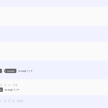
(и ещё 1 )
и
аниме
2
3
4
13
(и ещё 1 )
я
1
2
3
4
101