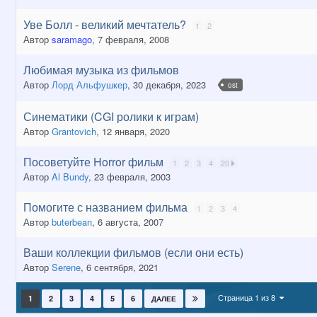
Уве Болл - великий мечтатель?
1
2
Автор
saramago
,
7 февраля, 2008
Любимая музыка из фильмов
Автор
Лорд Альфушкер
,
30 декабря, 2023
ost
Синематики (CGI ролики к играм)
Автор
Grantovich
,
12 января, 2020
Посоветуйте Horror фильм
1
2
3
4
20
Автор
Al Bundy
,
23 февраля, 2003
Помогите с названием фильма
1
2
3
4
Автор
buterbean
,
6 августа, 2007
Ваши коллекции фильмов (если они есть)
Автор
Serene
,
6 сентября, 2021
Страница 1 из 8
1
2
3
4
5
6
ДАЛЕЕ