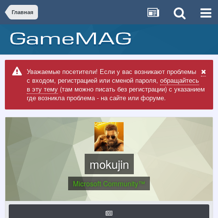
Главная
Уважаемые посетители! Если у вас возникают проблемы
с входом, регистрацией или сменой пароля,
обращайтесь
в эту тему
(там можно писать без регистрации) с указанием
где возникла проблема - на сайте или форуме.
mokujin
Microsoft Community™