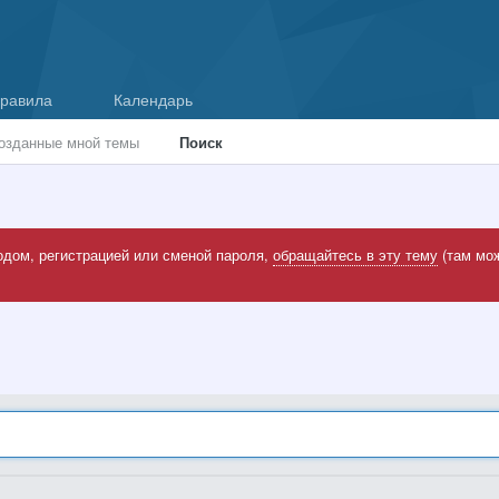
равила
Календарь
озданные мной темы
Поиск
одом, регистрацией или сменой пароля,
обращайтесь в эту тему
(там мож