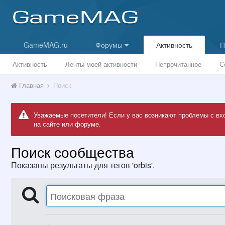
GameMAG.ru
Форумы
Активность
П
Активность
Ленты моей активности
Непрочитанное
С
Главная
Поиск
Уважаемые посетители! Если у вас возникают проблемы с вх
на сайте или форуме.
Поиск сообщества
Показаны результаты для тегов 'orbis'.