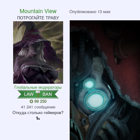
Mountain View
Опубликовано
13 мая
ПОТРОГАЙТЕ ТРАВУ
Глобальные модераторы
99 250
41 241 сообщение
Откуда
столько геймеров?
🐍