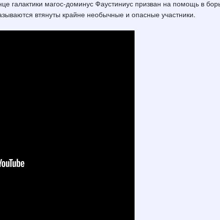
нце галактики магос-доминус Фаустиниус призван на помощь в бор
азываются втянуты крайне необычные и опасные участники.