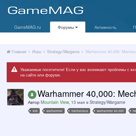
GameMAG.ru
Форумы
Активность
П
Главная
Игры
Strategy/Wargame
Warhammer 40,000: Mechani
Уважаемые посетители! Если у вас возникают проблемы с вх
на сайте или форуме.
Warhammer 40,000: Mech
Автор
Mountain View
,
13 мая
в
Strategy/Wargame
40k
warhammer
mechanicus
warhammer 40.000
me