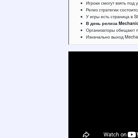
Игроки смогут взять под
Релиз стратегии состоитс
У игры есть страница в S
В день релиза Mechanic
Организаторы обещают п
Изначально выход Mechan