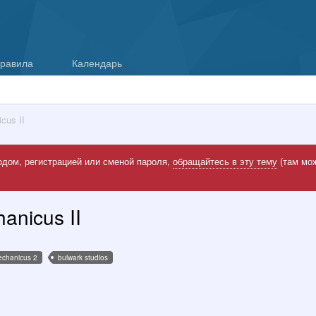
равила
Календарь
cus II
одом, регистрацией или сменой пароля,
обращайтесь в эту тему
(там мож
anicus II
chanicus 2
bulwark studios