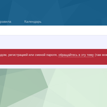
равила
Календарь
одом, регистрацией или сменой пароля,
обращайтесь в эту тему
(там мож