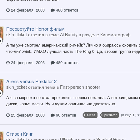
24 февраля, 2003
480 ответов
Посоветуйте Horror фильм
skin_ticket ответил в теме Al Bundy в разделе
Кинематограф
А ты уже смотрел американский римейк? Лично я обираюсь сходить о
что-ли? :wink: ИМХО лучшая часть The Ring 0. Да, вторая группа не
24 февраля, 2003
480 ответов
Aliens versus Predator 2
skin_ticket ответил тема в
First-person shooter
А я за морпеха не стал проходить - нервы пожалел. А вот хищником 
диски, копья маски. Ну и чужим оригинально достаточно.
23 февраля, 2003
90 ответов
(и ещё 1 )
aliens
predator
Стивен Кинг
skin_ticket ответил в теме Ulkesh в разделе
Survival Horror