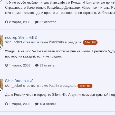
1. Я не особо люблю читать Лавкрафта и Кунца. И Кинга читаю не из-
Страшновато было только Кладбище Домашних Животных читать. Я лю
жизнь, менталитет, да и просто интересно, но не страшно. 2. Фильмы
2 марта, 2003
57 ответов
постер Silent Hill 2
skin_ticket ответил в теме blackrain в разделе
Silent Hill
2Segal: А не мог бы ты выслать постеры мне на мыло. Премного буду
постеру на каждый, если не трудно.
1 марта, 2003
33 ответа
SH c "иголочки"
skin_ticket ответил в теме Katrin в разделе
Silent Hill
Да, в России что ни город, то Silent Hill. А для иноземцев грязный по
1 марта, 2003
123 ответа