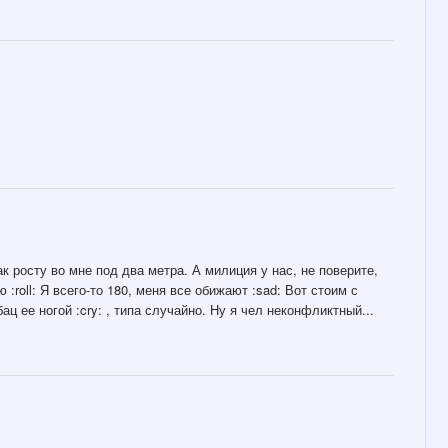
ак росту во мне под два метра. А милиция у нас, не поверите,
:roll: Я всего-то 180, меня все обижают :sad: Вот стоим с
ац ее ногой :cry: , типа случайно. Ну я чел неконфликтный...