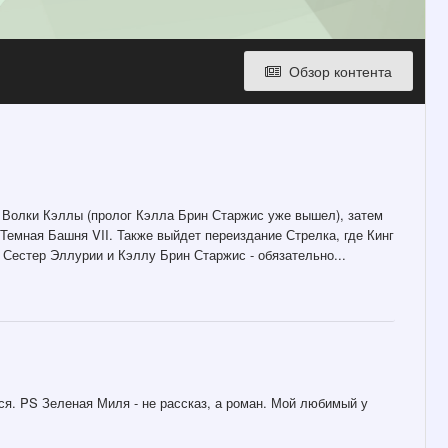
Обзор контента
- Волки Кэллы (пролог Кэлла Брин Старжис уже вышел), затем
Темная Башня VII. Также выйдет переиздание Стрелка, где Кинг
Сестер Эллурии и Кэллу Брин Старжис - обязательно...
ился. PS Зеленая Миля - не рассказ, а роман. Мой любимый у