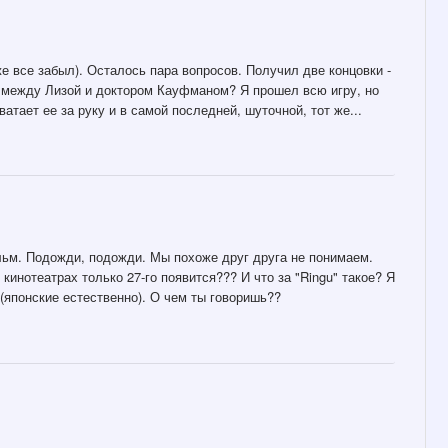
же все забыл). Осталось пара вопросов. Получил две концовки -
л между Лизой и доктором Кауфманом? Я прошел всю игру, но
ватает ее за руку и в самой последней, шуточной, тот же...
льм. Подожди, подожди. Мы похоже друг друга не понимаем.
 кинотеатрах только 27-го появится??? И что за "Ringu" такое? Я
ы (японские естественно). О чем ты говоришь??