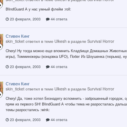
BlindGuard А у нас умный флейм :roll:
23 февраля, 2003
44 ответа
Стивен Кинг
skin_ticket ответил в теме Ulkesh в разделе
Survival Horror
Cheryl Ну тогда можно еще впомнить Кладбище Домашных Животных (
игры), Томминокеры (концовка UFO), Побег Из Шоушенка (тюрьма), ну 
23 февраля, 2003
44 ответа
Стивен Кинг
skin_ticket ответил в теме Ulkesh в разделе
Survival Horror
Cheryl Да, тоже хотел Безнадегу вспомнить - заброшенный городок, о
прям из первого SH! BlindGuard А чтобы тема не разросталась дальш
темы разростались :wink:
23 февраля, 2003
44 ответа