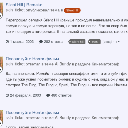
Silent Hill | Remake
skin_ticket опубликовал тема в
Silent Hill
Перепрошел сегодня Silent Hill (раньше проходил невнимательно и у
самую плохую и самую хорошую, но так и не понял. Что за спор бы
так и не видел этого ролика. В начальной заставке показано, как он х
1 марта, 2003
282 ответа
(и ещё 1 )
silent hill
1999
Посоветуйте Horror фильм
skin_ticket ответил в теме Al Bundy в разделе
Кинематограф
Да, на японском. Ремейк - насыщен спецэффектами - а это губит фи
Где ты уже успел посмотреть римейк и судить о нем, когда он у нас в
смотрел The Ring, The Ring 2, Spiral, The Ring 0 - все картины Накат
24 февраля, 2003
480 ответов
Посоветуйте Horror фильм
skin_ticket ответил в теме Al Bundy в разделе
Кинематограф
Сорри, забыл залогиниться.