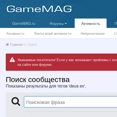
GameMAG.ru
Форумы
Активность
П
Активность
Ленты моей активности
Непрочитанное
С
Главная
Поиск
Уважаемые посетители! Если у вас возникают проблемы с вх
на сайте или форуме.
Поиск сообщества
Показаны результаты для тегов 'deus ex'.