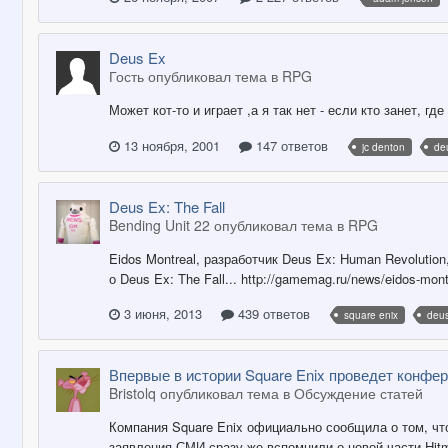
Deus Ex
Гость опубликовал тема в
RPG
Может кот-то и играет ,а я так нет - если кто занет, 
13 ноября, 2001
147 ответов
jc denton
de
Deus Ex: The Fall
Bending Unit 22 опубликовал тема в
RPG
Eidos Montreal, разработчик Deus Ex: Human Revolution
о Deus Ex: The Fall... http://gamemag.ru/news/eidos-montre
3 июня, 2013
439 ответов
square enix
deus
Впервые в истории Square Enix проведет конфе
Bristolq опубликовал тема в
Обсуждение статей
Компания Square Enix официально сообщила о том, чт
заявления СМИ сразу же вспомнили о новой части Hitm