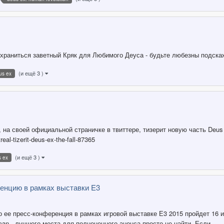
где храниться заветный Кряк для Любимого Деуса - будьте любезны подскаж
(и ещё 3 )
us ex
, на своей официальной страничке в твиттере, тизерит новую часть Deus 
al-tizerit-deus-ex-the-fall-87365
(и ещё 3 )
 ex
ренцию в рамках выставки E3
о ее пресс-конференция в рамках игровой выставке Е3 2015 пройдет 1
an - лучшего места для полноценного анонса просто не найти. Если...