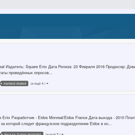
eal Издатель: Square Enix Дата Релиза: 23 Февраля 2016 Продюсер: Дэ
таты проведённых опросов...
(и ещё 4 )
mankind divided
are Enix Разработчик - Eidos Monreal/Eidos France Дата выхода - 2010 Пла
за которой следит французское подразделение Eidos в ко...
(и ещё 5 )
deus ex: human revolution