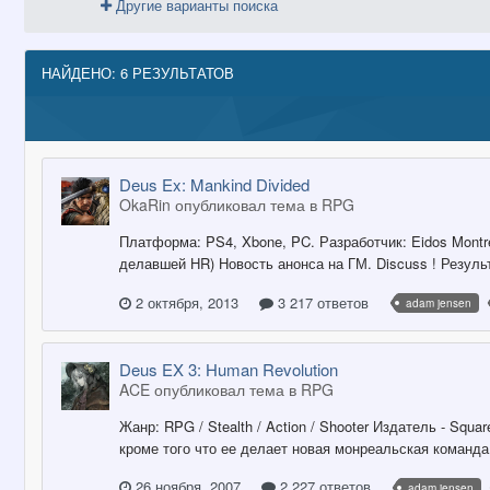
Другие варианты поиска
НАЙДЕНО: 6 РЕЗУЛЬТАТОВ
Deus Ex: Mankind Divided
OkaRin опубликовал тема в
RPG
Платформа: PS4, Xbone, PC. Разработчик: Eidos Montr
делавшей HR) Новость анонса на ГМ. Discuss ! Резуль
2 октября, 2013
3 217 ответов
adam jensen
Deus EX 3: Human Revolution
ACE опубликовал тема в
RPG
Жанр: RPG / Stealth / Action / Shooter Издатель - Squ
кроме того что ее делает новая монреальская команда 
26 ноября, 2007
2 227 ответов
adam jensen