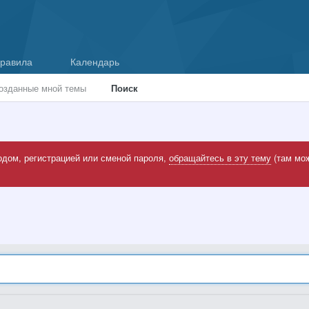
равила
Календарь
озданные мной темы
Поиск
одом, регистрацией или сменой пароля,
обращайтесь в эту тему
(там мож