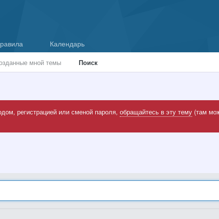
равила
Календарь
озданные мной темы
Поиск
одом, регистрацией или сменой пароля,
обращайтесь в эту тему
(там мож