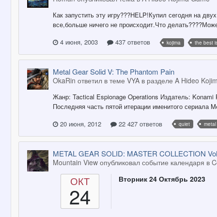
Как запустить эту игру???HELP!Купил сегодня на двух
все,больше ничего не происходит.Что делать????Может 
4 июня, 2003
437 ответов
kojima
the best i
Metal Gear Solid V: The Phantom Pain
OkaRin ответил в теме VYA в разделе
A Hideo Koj
Жанр: Tactical Espionage Operations Издатель: Konami 
Последняя часть пятой итерации именитого сериала Meta
20 июня, 2012
22 427 ответов
quiet
metal 
METAL GEAR SOLID: MASTER COLLECTION Vol.
Mountain View опубликовал событие календаря в
C
ОКТ
Вторник 24 Октябрь 2023
24