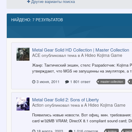
Другие варианты поиска
НАЙДЕНО: 7 РЕЗУЛЬТАТОВ
Metal Gear Solid HD Collection | Master Collection
ACE опубликовал тема в
A Hideo Kojima Game
Жанр: Тактический экшен, стелс Разработчик: Kojima P
утверждают, что MGS не запущенны на эмуляторе, а т
3 июня, 2011
1 801 ответ
master collection
Metal Gear Solid 2: Sons of Liberty
Action опубликовал тема в
A Hideo Kojima Game
Появились новые новости. Вот офиц. мин. требования: 
card w/32MB VRAM; DirectX 8.1 compliant sound card; Di
18 марта, 2003
1 016 ответов
kojima
metal