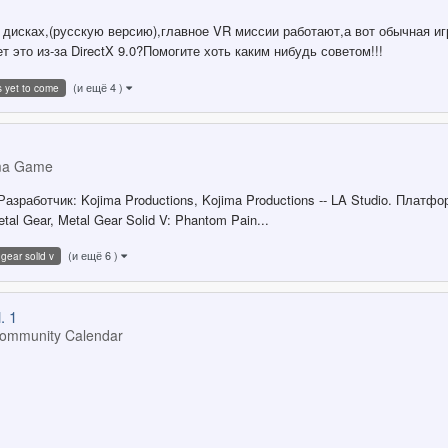
 дисках,(русскую версию),главное VR миссии работают,а вот обычная иг
это из-за DirectX 9.0?Помогите хоть каким нибудь советом!!!
(и ещё 4 )
s yet to come
ima Game
Разработчик: Kojima Productions, Kojima Productions -- LA Studio. Плат
l Gear, Metal Gear Solid V: Phantom Pain...
(и ещё 6 )
gear solid v
 1
ommunity Calendar