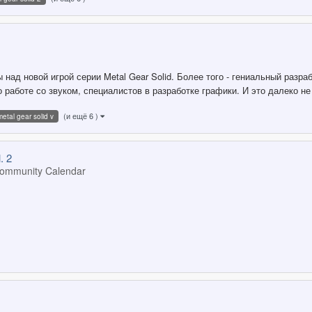
 над новой игрой серии Metal Gear Solid. Более того - гениальный разр
работе со звуком, специалистов в разработке графики. И это далеко не
(и ещё 6 )
metal gear solid v
 2
ommunity Calendar