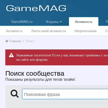
GameMAG.ru
Форумы
Активность
П
Активность
Ленты моей активности
Непрочитанное
С
Главная
Поиск
Уважаемые посетители! Если у вас возникают проблемы с вх
на сайте или форуме.
Поиск сообщества
Показаны результаты для тегов 'snake'.