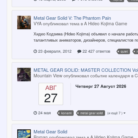
Metal Gear Solid V: The Phantom Pain
VYA опубликовал тема в
A Hideo Kojima Game
Хидео Кодзима (Hideo Kojima) объявил о начале работы
талантливых аниматоров, дизайнеров, специалистов по 
23 февраля, 2012
22 427 ответов
quiet
METAL GEAR SOLID: MASTER COLLECTION Vol.
Mountain View опубликовал событие календаря в
C
АВГ
Четверг 27 Август 2026
27
24 мая
(и ещё 7 )
konami
metal gear solid
Metal Gear Solid
Roman опубликовал тема в
A Hideo Kojima Game