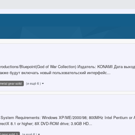
roductions/Bluepoint(God of War Collection) Издатель: KONAMI Дата выхо
акже будут включать новый пользовательский интерфейс...
(и ещё 6 )
metal gear solid
System Requirements: Windows XP/ME/2000/98; 800MHz Intel Pentium or A
rectX 8.1 or higher; 8X DVD-ROM drive; 3.9GB HD...
(и ещё 6 )
 gear solid 2