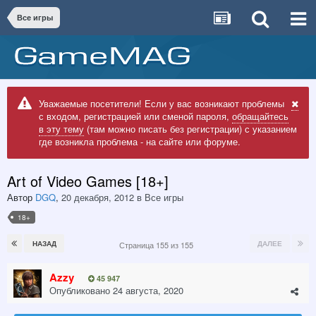
Все игры
Уважаемые посетители! Если у вас возникают проблемы
с входом, регистрацией или сменой пароля,
обращайтесь
в эту тему
(там можно писать без регистрации) с указанием
где возникла проблема - на сайте или форуме.
Art of Video Games [18+]
Автор
DGQ
,
20 декабря, 2012
в
Все игры
18+
НАЗАД
ДАЛЕЕ
Страница 155 из 155
Azzy
45 947
Опубликовано
24 августа, 2020