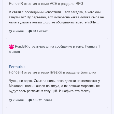
RondelR ответил в теме ACE в разделе
RPG
В связи с последними новостями... вот загадка, а чего они
тянули то? Ну серьезно, вот интересна какая логика была не
начать делать новый фоллач обсидианам вместе inXile...
9 июля
811 ответ
RondelR
отреагировал на сообщение в теме:
Formula 1
8 июля
Formula 1
RondelR ответил в теме rivezico в разделе
Болталка
Чушь, не верю. Смысла ноль, пока движки не заморозят у
Макларен ноль шансов на титул, а их похоже морозить не
будут весь регламент текущий. И нафига эта Максу...
7 июля
18 521 ответ