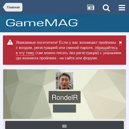
Главная
Уважаемые посетители! Если у вас возникают проблемы
с входом, регистрацией или сменой пароля,
обращайтесь
в эту тему
(там можно писать без регистрации) с указанием
где возникла проблема - на сайте или форуме.
RondelR
Олдфаги