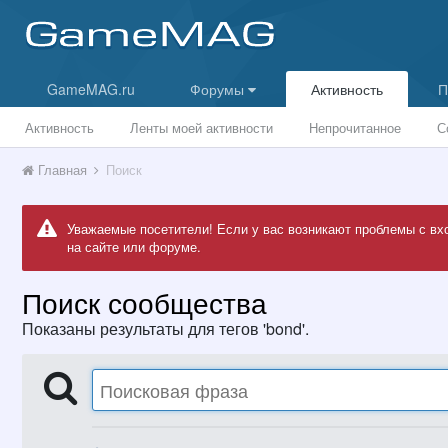
GameMAG.ru
Форумы
Активность
П
Активность
Ленты моей активности
Непрочитанное
С
Главная
Поиск
Уважаемые посетители! Если у вас возникают проблемы с вх
на сайте или форуме.
Поиск сообщества
Показаны результаты для тегов 'bond'.