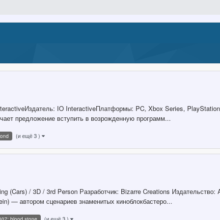
ractiveИздатель: IO InteractiveПлатформы: PC, Xbox Series, PlayStation 
ает предложение вступить в возрожденную программ...
(и ещё 3 )
bond
cing (Cars) / 3D / 3rd Person Разработчик: Bizarre Creations Издательств
ein) — автором сценариев знаменитых киноблокбастеро...
(и ещё 3 )
007: blood stone