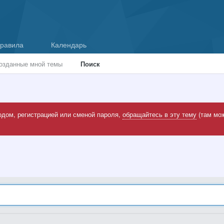
равила
Календарь
озданные мной темы
Поиск
одом, регистрацией или сменой пароля,
обращайтесь в эту тему
(там мож