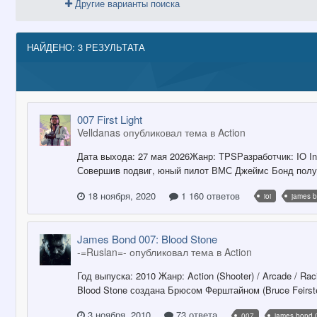
Другие варианты поиска
НАЙДЕНО: 3 РЕЗУЛЬТАТА
007 First Light
Velldanas опубликовал тема в
Action
Дата выхода: 27 мая 2026Жанр: TPSРазработчик: IO Inte
Совершив подвиг, юный пилот ВМС Джеймс Бонд получ
18 ноября, 2020
1 160 ответов
ioi
james 
James Bond 007: Blood Stone
-=Ruslan=- опубликовал тема в
Action
Год выпуска: 2010 Жанр: Action (Shooter) / Arcade / Ra
Blood Stone создана Брюсом Ферштайном (Bruce Feirst
3 ноября, 2010
73 ответа
007
james bond 