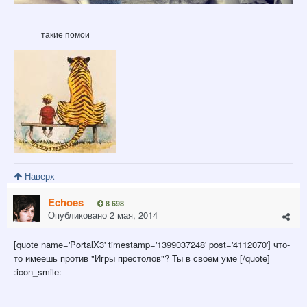
такие помои
Наверх
Echoes
8 698
Опубликовано
2 мая, 2014
[quote name='PortalX3' timestamp='1399037248' post='4112070'] что-
то имеешь против "Игры престолов"? Ты в своем уме [/quote]
:icon_smile: