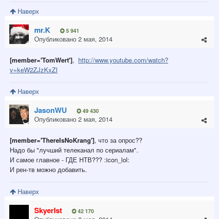
Наверх
mr.K
5 941
Опубликовано
2 мая, 2014
[member='TomWert']
,
http://www.youtube.com/watch?
v=keW2ZJzKxZI
Наверх
JasonWU
49 430
Опубликовано
2 мая, 2014
[member='ThereIsNoKrang']
, что за опрос??
Надо бы "лучший телеканал по сериалам".
И самое главное - ГДЕ НТВ??? :icon_lol:
И рен-тв можно добавить.
Наверх
SkyerIst
42 170