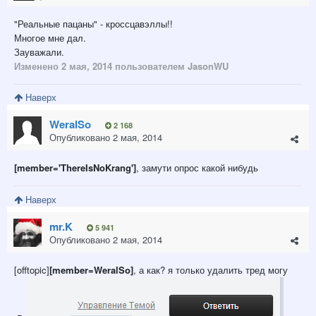
"Реальные пацаны" - кроссцавэллы!!
Многое мне дал.
Зауважали.
Изменено
2 мая, 2014
пользователем JasonWU
Наверх
WeralSo
2 168
Опубликовано
2 мая, 2014
[member='ThereIsNoKrang']
, замути опрос какой нибудь
Наверх
mr.K
5 941
Опубликовано
2 мая, 2014
[offtopic]
[member=WeralSo]
, а как? я только удалить тред могу