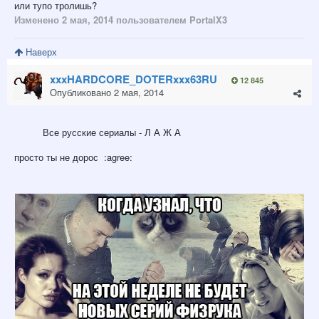
или тупо тролишь?
Изменено
2 мая, 2014
пользователем PortalX3
Наверх
xxxHARDCORE_DOTERxxx63RU
12 845
Опубликовано
2 мая, 2014
Все русские сериалы - Л А Ж А
просто ты не дорос :agree: