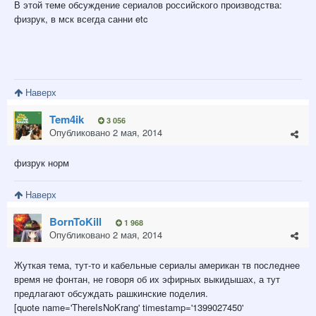
В этой теме обсуждение сериалов российского производства:
физрук, в мск всегда санни etc
Наверх
Tem4ik
3 056
Опубликовано
2 мая, 2014
физрук норм
Наверх
BornToKill
1 968
Опубликовано
2 мая, 2014
Жуткая тема, тут-то и кабельные сериалы американ тв последнее
время не фонтан, не говоря об их эфирных выкидышах, а тут
предлагают обсуждать рашкинские поделия.
[quote name='ThereIsNoKrang' timestamp='1399027450'