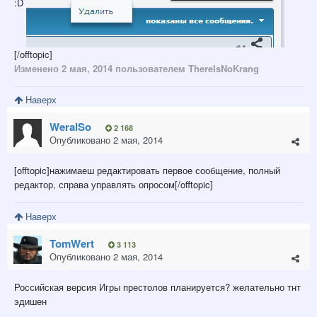
:D
[/offtopic]
Изменено
2 мая, 2014
пользователем ThereIsNoKrang
Наверх
WeralSo
2 168
Опубликовано
2 мая, 2014
[offtopic]нажимаеш редактировать первое сообщение, полный
редактор, справа управлять опросом[/offtopic]
Наверх
TomWert
3 113
Опубликовано
2 мая, 2014
Российская версия Игры престолов планируется? желательно тнт
эдишен