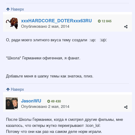
Наверх
xxxHARDCORE_DOTERxxx63RU
12 845
Опубликовано
2 мая, 2014
:up:
О, ради моего элитного вкуса тему создали :up:
"Школа" Германики офигенная, я фанат.
Добавьте меня в шапку темы как знатока, плиз.
Наверх
JasonWU
49 430
Опубликовано
2 мая, 2014
После Школы Германики, когда я смотрел другие фильмы, мне
казалось, что октеры жутко переигрывают :icon_lol:
Потому что они как раз на самом деле норм играли.