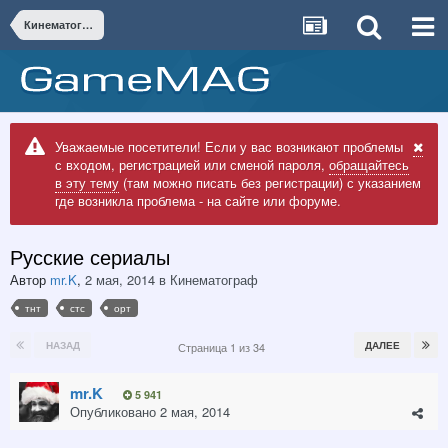
Кинематограф
Уважаемые посетители! Если у вас возникают проблемы
с входом, регистрацией или сменой пароля,
обращайтесь
в эту тему
(там можно писать без регистрации) с указанием
где возникла проблема - на сайте или форуме.
Русские сериалы
Автор
mr.K
,
2 мая, 2014
в
Кинематограф
тнт
стс
орт
НАЗАД
ДАЛЕЕ
Страница 1 из 34
mr.K
5 941
Опубликовано
2 мая, 2014