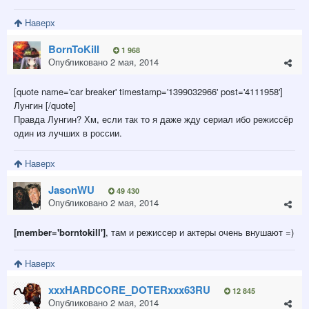
Наверх
BornToKill
1 968
Опубликовано
2 мая, 2014
[quote name='car breaker' timestamp='1399032966' post='4111958']
Лунгин [/quote]
Правда Лунгин? Хм, если так то я даже жду сериал ибо режиссёр
один из лучших в россии.
Наверх
JasonWU
49 430
Опубликовано
2 мая, 2014
[member='borntokill']
, там и режиссер и актеры очень внушают =)
Наверх
xxxHARDCORE_DOTERxxx63RU
12 845
Опубликовано
2 мая, 2014