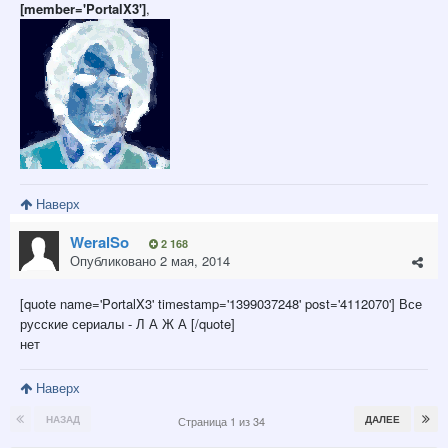
[member='PortalX3']
,
Наверх
WeralSo
2 168
Опубликовано
2 мая, 2014
[quote name='PortalX3' timestamp='1399037248' post='4112070'] Все
русские сериалы - Л А Ж А [/quote]
нет
Наверх
НАЗАД
ДАЛЕЕ
Страница 1 из 34