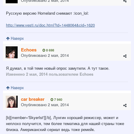
Опубликовано
2 мая, 2014
Русскую версию Homeland снимают :icon_lol:
http://www.vesti.ru/doc.html?id=1448064&cid=1620
Наверх
Echoes
8 698
Опубликовано
2 мая, 2014
Я думал, в той теме новый опрос замутили. А тут такое.
Изменено
2 мая, 2014
пользователем Echoes
Наверх
car breaker
7 940
Опубликовано
2 мая, 2014
[b][member='SkyerIst'][/b], Лунгин хороший режиссер, может и
неплохо получится, тем более тематика для нашей страны тоже
близка. Американский сериал ведь тоже ремейк.